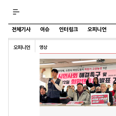
전체기사
이슈
인터링크
오피니언
오피니언
영상
AI와 인간
러시
중국 AI, 저가 공세로 글로벌 토큰 시..
전쟁의 추상화: 
AI 국부펀드 구상 놓고 미국 진보진영 ..
EU·우크라이나 
AI 데이터센터 반대 투쟁은 새로운 글로..
나토, 우크라 군사
AI의 숨은 환경 비용: 데이터센터 확산..
우크라이나, 덴마
AI는 어떻게 미국 민주주의를 잠식하고 ..
러·우크라, 대규