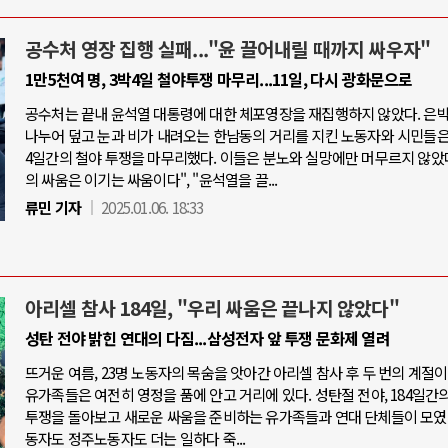
공수처 영장 집행 실패..."윤 끌어내릴 때까지 싸우자"
1만5천여 명, 3박4일 철야투쟁 마무리...11일, 다시 광화문으로
공수처는 끝내 윤석열 대통령에 대한 체포영장을 재집행하지 않았다. 은
나누어 덮고 눈과 비가 내려오는 한남동의 거리를 지킨 노동자와 시민들은,
4일간의 철야 투쟁을 마무리했다. 이들은 분노와 실망에만 머무르지 않았다
의 싸움은 이기는 싸움이다", "윤석열을 끌...
류민 기자
2025.01.06. 18:33
아리셀 참사 184일, "우리 싸움은 끝나지 않았다"
성탄 전야 밝힌 연대의 다짐...삼성전자 앞 투쟁 문화제 열려
뜨거운 여름, 23명 노동자의 목숨을 앗아간 아리셀 참사 후 두 번의 계절이
유가족들은 여전히 영정을 품에 안고 거리에 있다. 성탄절 전야, 184일간의
투쟁을 돌아보고 새로운 싸움을 준비하는 유가족들과 연대 단체들이 모였
동자도 정주노동자도 더는 일하다 죽...