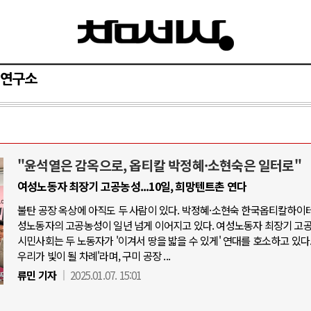
연구소
"윤석열은 감옥으로, 옵티칼 박정혜·소현숙은 일터로"
아-우크라이나 전쟁
중동 위기
여성노동자 최장기 고공농성...10일, 희망텐트촌 연다
불탄 공장 옥상에 아직도 두 사람이 있다. 박정혜·소현숙 한국옵티칼하이테
우크라이나, 대리전의 역..
호르무즈 갈등 격화, 트럼프 정치·경제 
성노동자의 고공농성이 일년 넘게 이어지고 있다. 여성노동자 최장기 고
드론 협력 직후, 러시아..
호르무즈 해협 통행료를 철회한 트
시민사회는 두 노동자가 '이겨서 땅을 밟을 수 있게' 연대를 호소하고 있다.
우리가 빛이 될 차례'라며, 구미 공장 ...
지원 2027년까지 공..
이란, 호르무즈 해협 봉쇄 선택한 배
류민 기자
2025.01.07. 15:01
크, 에스토니아, 네덜란..
트럼프, 이란 압박수단 한계 직면
모 공습 주고받아…민간 ..
하마스, 가자 통치권 이양으로 휴전 의