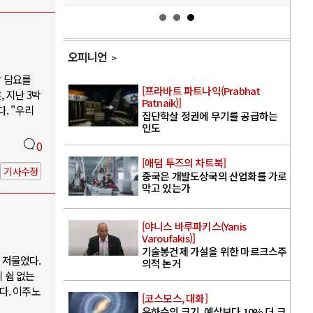
오피니언
박 담요를
[프라바트 파트나익(Prabhat
 지난 3박
Patnaik)]
. "우리
집단학살 정권에 무기를 공급하는
인도
0
[애덤 투즈의 차트북]
기사수정
중국은 개발도상국의 산업화를 가로
막고 있는가
[야니스 바루파키스(Yanis
Varoufakis)]
기술봉건제 가설을 위한 마르크스주
 저물었다.
의적 논거
 쉼 없는
다. 이주노
[코스모스, 대화]
은하수의 크기, 예상보다 10% 더 크