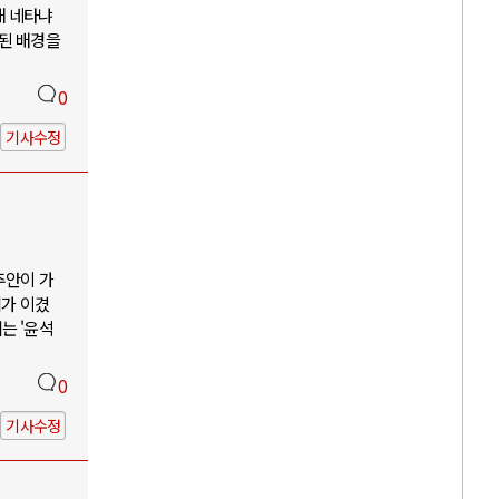
해 네타냐
소된 배경을
0
기사수정
추안이 가
리가 이겼
는 '윤석
0
기사수정