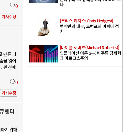
다
0
기사수정
[크리스 헤지스(Chris Hedges)]
백악관의 대부, 트럼프의 마피아 정
치
[마이클 로버츠(Michael Roberts)]
인플레이션 이론 2부: 비주류 경제학
로 만든 피
과 마르크스주의
목숨을 잃어
. 흰 천에
0
기사수정
다큐멘터
지하기 위해