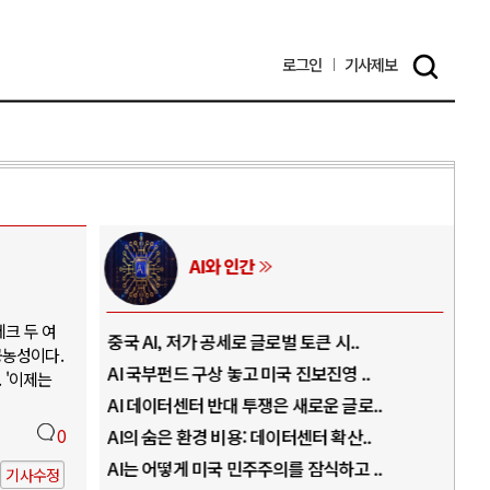
로그인
기사
제보
AI와 인간
크 두 여
..
중국 AI, 저가 공세로 글로벌 토큰 시..
전쟁
공농성이다.
럼프
AI 국부펀드 구상 놓고 미국 진보진영 ..
EU
 '이제는
경
AI 데이터센터 반대 투쟁은 새로운 글로..
나토
0
AI의 숨은 환경 비용: 데이터센터 확산..
우크
지..
AI는 어떻게 미국 민주주의를 잠식하고 ..
러·
기사수정