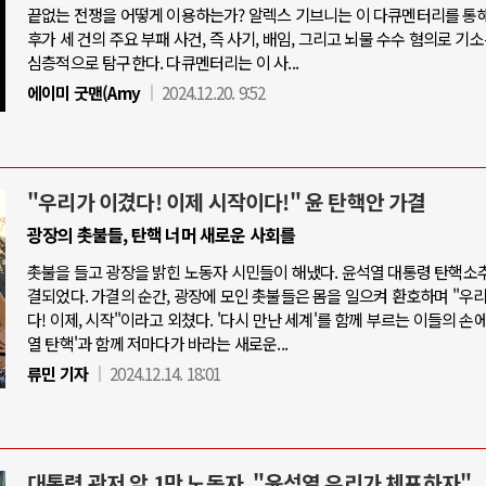
끝없는 전쟁을 어떻게 이용하는가? 알렉스 기브니는 이 다큐멘터리를 통
후가 세 건의 주요 부패 사건, 즉 사기, 배임, 그리고 뇌물 수수 혐의로 기
심층적으로 탐구한다. 다큐멘터리는 이 사...
에이미 굿맨(Amy
2024.12.20. 9:52
"우리가 이겼다! 이제 시작이다!" 윤 탄핵안 가결
광장의 촛불들, 탄핵 너머 새로운 사회를
촛불을 들고 광장을 밝힌 노동자 시민들이 해냈다. 윤석열 대통령 탄핵소
결되었다. 가결의 순간, 광장에 모인 촛불들은 몸을 일으켜 환호하며 "우
다! 이제, 시작"이라고 외쳤다. '다시 만난 세계'를 함께 부르는 이들의 손에
열 탄핵'과 함께 저마다가 바라는 새로운...
류민 기자
2024.12.14. 18:01
대통령 관저 앞 1만 노동자, "윤석열 우리가 체포하자"