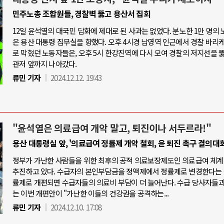
민주노총 조합원들, 경찰벽 뚫고 용산서 집회
12일 윤석열의 대국민 담화에 제대로 된 사과는 없었다. 분노한 1만 명의
은 용산 대통령 집무실을 향했다. 오후 4시경 남영역 인근에서 경찰 바리
로 막혔던 노동자들은, 오후 5시 한강진역에 다시 모여 경찰의 저지선을 
관저 앞까지 나아갔다.
류민 기자
2024.12.12. 19:43
"윤석열은 의료급여 개악 말고, 퇴진이나 서두르라!"
용산 대통령실 앞, '의료급여 정률제 개악 철회, 윤 퇴진 촉구 결의대회
정부가 가난한 사람들을 위한 최후의 공적 의료보장제도인 의료급여 체계
추진하고 있다. 수급자의 본인부담금을 정액제에서 정률제로 변경한다는 
률제로 개편되면 수급자들의 의료비 부담이 더 늘어난다. 수급 당사자들
는 이번 개편안이 "가난한 이들의 건강권을 공격하는...
류민 기자
2024.12.10. 17:08