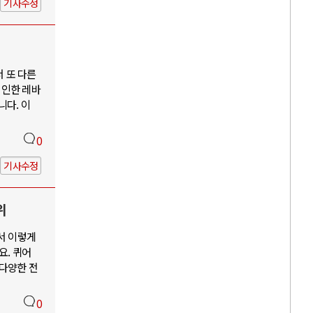
기사수정
서 또 다른
 인한 레바
니다. 이
0
기사수정
위
서 이렇게
요. 퀴어
 다양한 전
0