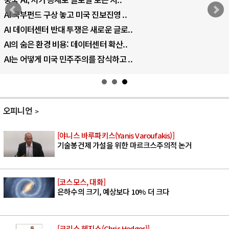
AI 국부펀드 구상 놓고 미국 진보진영 ..
AI 데이터센터 반대 투쟁은 새로운 글로..
AI의 숨은 환경 비용: 데이터센터 확산..
AI는 어떻게 미국 민주주의를 잠식하고 ..
오피니언
[야니스 바루파키스(Yanis Varoufakis)]
기술봉건제 가설을 위한 마르크스주의적 논거
[코스모스, 대화]
은하수의 크기, 예상보다 10% 더 크다
[크리스 헤지스(Chris Hedges)]