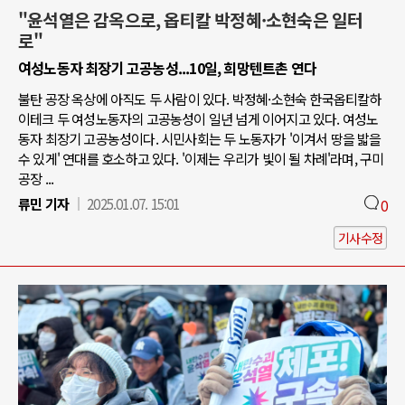
"윤석열은 감옥으로, 옵티칼 박정혜·소현숙은 일터
로"
여성노동자 최장기 고공농성...10일, 희망텐트촌 연다
불탄 공장 옥상에 아직도 두 사람이 있다. 박정혜·소현숙 한국옵티칼하
이테크 두 여성노동자의 고공농성이 일년 넘게 이어지고 있다. 여성노
동자 최장기 고공농성이다. 시민사회는 두 노동자가 '이겨서 땅을 밟을
수 있게' 연대를 호소하고 있다. '이제는 우리가 빛이 될 차례'라며, 구미
공장 ...
류민 기자
2025.01.07. 15:01
0
기사수정