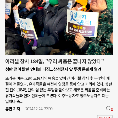
아리셀 참사 184일, "우리 싸움은 끝나지 않았다"
성탄 전야 밝힌 연대의 다짐...삼성전자 앞 투쟁 문화제 열려
뜨거운 여름, 23명 노동자의 목숨을 앗아간 아리셀 참사 후 두 번의 계
절이 저물었다. 유가족들은 여전히 영정을 품에 안고 거리에 있다. 성탄
절 전야, 184일간의 쉼 없는 투쟁을 돌아보고 새로운 싸움을 준비하는
유가족들과 연대 단체들이 모였다. 이주노동자도 정주노동자도 더는
일하다 죽...
류민 기자
2024.12.24. 22:09
0