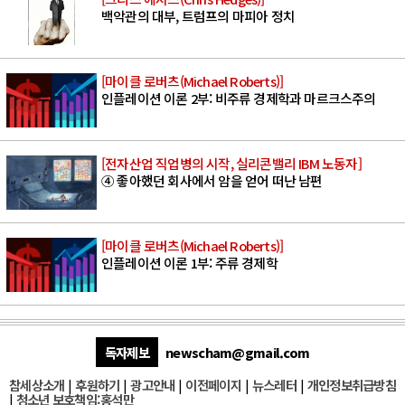
백악관의 대부, 트럼프의 마피아 정치
[마이클 로버츠(Michael Roberts)]
인플레이션 이론 2부: 비주류 경제학과 마르크스주의
[전자산업 직업병의 시작, 실리콘밸리 IBM 노동자]
④ 좋아했던 회사에서 암을 얻어 떠난 남편
[마이클 로버츠(Michael Roberts)]
인플레이션 이론 1부: 주류 경제학
독자제보
newscham@gmail.com
참세상소개
|
후원하기
|
광고안내
|
이전페이지
|
뉴스레터
|
개인정보취급방침
|
청소년 보호책임:홍석만