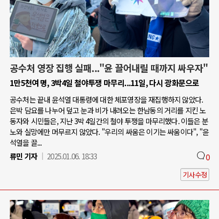
공수처 영장 집행 실패..."윤 끌어내릴 때까지 싸우자"
1만5천여 명, 3박4일 철야투쟁 마무리...11일, 다시 광화문으로
공수처는 끝내 윤석열 대통령에 대한 체포영장을 재집행하지 않았다.
은박 담요를 나누어 덮고 눈과 비가 내려오는 한남동의 거리를 지킨 노
동자와 시민들은, 지난 3박 4일간의 철야 투쟁을 마무리했다. 이들은 분
노와 실망에만 머무르지 않았다. "우리의 싸움은 이기는 싸움이다", "윤
석열을 끌...
류민 기자
2025.01.06. 18:33
0
기사수정