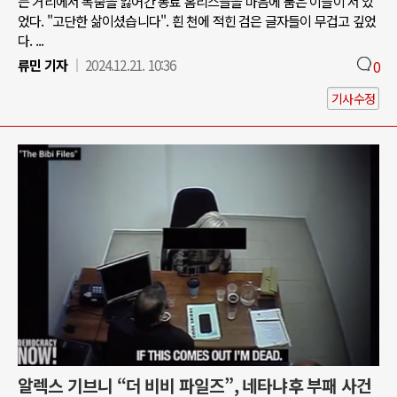
는 거리에서 목숨을 잃어간 동료 홈리스들을 마음에 품은 이들이 서 있
었다. "고단한 삶이셨습니다". 흰 천에 적힌 검은 글자들이 무겁고 깊었
다. ...
류민 기자
2024.12.21. 10:36
0
기사수정
알렉스 기브니 “더 비비 파일즈”, 네타냐후 부패 사건