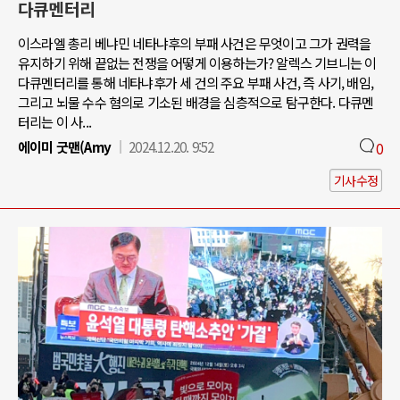
다큐멘터리
이스라엘 총리 베냐민 네타냐후의 부패 사건은 무엇이고 그가 권력을
유지하기 위해 끝없는 전쟁을 어떻게 이용하는가? 알렉스 기브니는 이
다큐멘터리를 통해 네타냐후가 세 건의 주요 부패 사건, 즉 사기, 배임,
그리고 뇌물 수수 혐의로 기소된 배경을 심층적으로 탐구한다. 다큐멘
터리는 이 사...
에이미 굿맨(Amy
2024.12.20. 9:52
0
기사수정