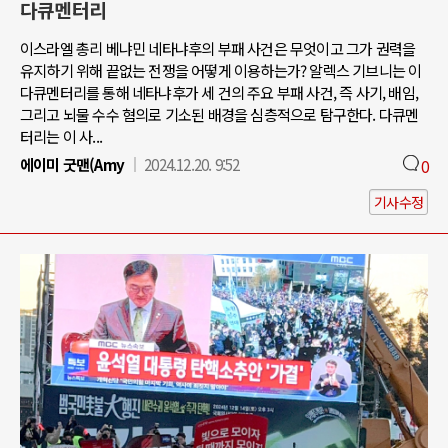
다큐멘터리
이스라엘 총리 베냐민 네타냐후의 부패 사건은 무엇이고 그가 권력을
유지하기 위해 끝없는 전쟁을 어떻게 이용하는가? 알렉스 기브니는 이
다큐멘터리를 통해 네타냐후가 세 건의 주요 부패 사건, 즉 사기, 배임,
그리고 뇌물 수수 혐의로 기소된 배경을 심층적으로 탐구한다. 다큐멘
터리는 이 사...
에이미 굿맨(Amy
2024.12.20. 9:52
0
기사수정