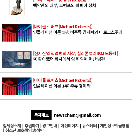
백악관의 대부, 트럼프의 마피아 정치
[마이클 로버츠(Michael Roberts)]
인플레이션 이론 2부: 비주류 경제학과 마르크스주의
[전자산업 직업병의 시작, 실리콘밸리 IBM 노동자]
④ 좋아했던 회사에서 암을 얻어 떠난 남편
[마이클 로버츠(Michael Roberts)]
인플레이션 이론 1부: 주류 경제학
독자제보
newscham@gmail.com
참세상소개
|
후원하기
|
광고안내
|
이전페이지
|
뉴스레터
|
개인정보취급방침
|
청소년 보호책임:홍석만