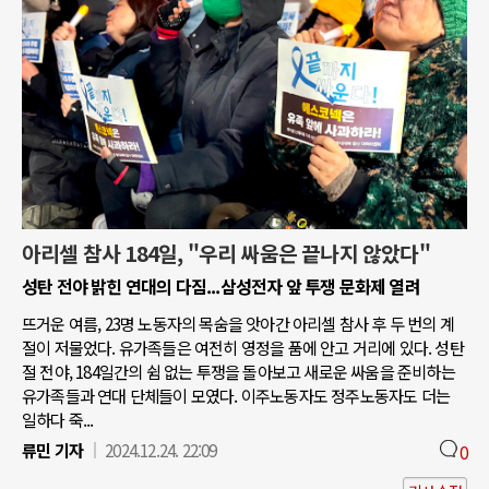
아리셀 참사 184일, "우리 싸움은 끝나지 않았다"
성탄 전야 밝힌 연대의 다짐...삼성전자 앞 투쟁 문화제 열려
뜨거운 여름, 23명 노동자의 목숨을 앗아간 아리셀 참사 후 두 번의 계
절이 저물었다. 유가족들은 여전히 영정을 품에 안고 거리에 있다. 성탄
절 전야, 184일간의 쉼 없는 투쟁을 돌아보고 새로운 싸움을 준비하는
유가족들과 연대 단체들이 모였다. 이주노동자도 정주노동자도 더는
일하다 죽...
류민 기자
2024.12.24. 22:09
0