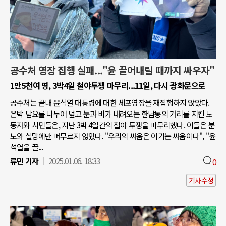
공수처 영장 집행 실패..."윤 끌어내릴 때까지 싸우자"
1만5천여 명, 3박4일 철야투쟁 마무리...11일, 다시 광화문으로
공수처는 끝내 윤석열 대통령에 대한 체포영장을 재집행하지 않았다.
은박 담요를 나누어 덮고 눈과 비가 내려오는 한남동의 거리를 지킨 노
동자와 시민들은, 지난 3박 4일간의 철야 투쟁을 마무리했다. 이들은 분
노와 실망에만 머무르지 않았다. "우리의 싸움은 이기는 싸움이다", "윤
석열을 끌...
류민 기자
2025.01.06. 18:33
0
기사수정