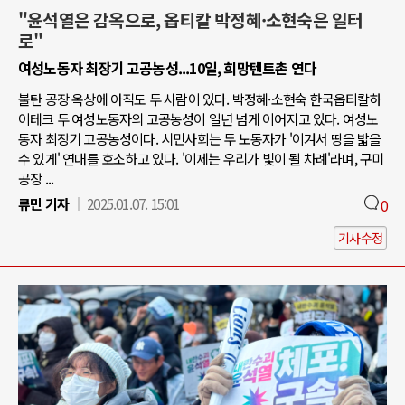
"윤석열은 감옥으로, 옵티칼 박정혜·소현숙은 일터
로"
여성노동자 최장기 고공농성...10일, 희망텐트촌 연다
불탄 공장 옥상에 아직도 두 사람이 있다. 박정혜·소현숙 한국옵티칼하
이테크 두 여성노동자의 고공농성이 일년 넘게 이어지고 있다. 여성노
동자 최장기 고공농성이다. 시민사회는 두 노동자가 '이겨서 땅을 밟을
수 있게' 연대를 호소하고 있다. '이제는 우리가 빛이 될 차례'라며, 구미
공장 ...
류민 기자
2025.01.07. 15:01
0
기사수정