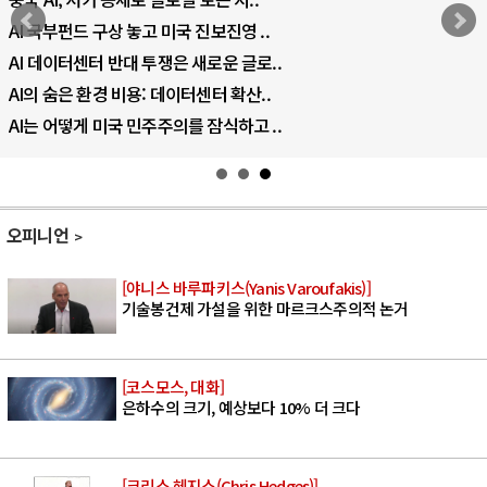
AI 국부펀드 구상 놓고 미국 진보진영 ..
AI 데이터센터 반대 투쟁은 새로운 글로..
AI의 숨은 환경 비용: 데이터센터 확산..
AI는 어떻게 미국 민주주의를 잠식하고 ..
오피니언
[야니스 바루파키스(Yanis Varoufakis)]
기술봉건제 가설을 위한 마르크스주의적 논거
[코스모스, 대화]
은하수의 크기, 예상보다 10% 더 크다
[크리스 헤지스(Chris Hedges)]