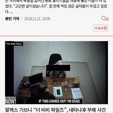
는 거리에서 목숨을 잃어간 동료 홈리스들을 마음에 품은 이들이 서 있
었다. "고단한 삶이셨습니다". 흰 천에 적힌 검은 글자들이 무겁고 깊었
다. ...
류민 기자
2024.12.21. 10:36
0
기사수정
알렉스 기브니 “더 비비 파일즈”, 네타냐후 부패 사건