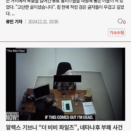
는 거리에서 목숨을 잃어간 동료 홈리스들을 마음에 품은 이들이 서 있
었다. "고단한 삶이셨습니다". 흰 천에 적힌 검은 글자들이 무겁고 깊었
다. ...
류민 기자
2024.12.21. 10:36
0
기사수정
알렉스 기브니 “더 비비 파일즈”, 네타냐후 부패 사건