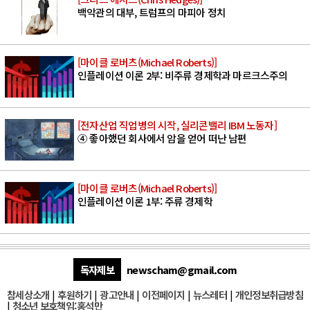
백악관의 대부, 트럼프의 마피아 정치
[마이클 로버츠(Michael Roberts)]
인플레이션 이론 2부: 비주류 경제학과 마르크스주의
[전자산업 직업병의 시작, 실리콘밸리 IBM 노동자]
④ 좋아했던 회사에서 암을 얻어 떠난 남편
[마이클 로버츠(Michael Roberts)]
인플레이션 이론 1부: 주류 경제학
독자제보
newscham@gmail.com
참세상소개
|
후원하기
|
광고안내
|
이전페이지
|
뉴스레터
|
개인정보취급방침
|
청소년 보호책임:홍석만