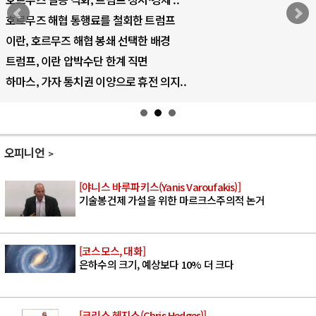
 통행료를 철회한 트럼프
AI 국부펀드 구
 해협 봉쇄 선택한 배경
AI 데이터센터
압박수단 한계 직면
AI의 숨은 환경
통치권 이양으로 휴전 의지..
AI는 어떻게 
오피니언
[야니스 바루파키스(Yanis Varoufakis)]
기술봉건제 가설을 위한 마르크스주의적 논거
[코스모스, 대화]
은하수의 크기, 예상보다 10% 더 크다
[크리스 헤지스(Chris Hedges)]