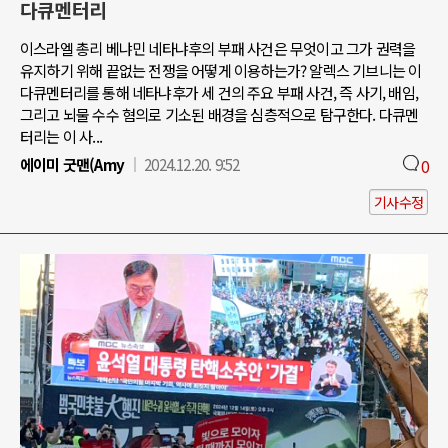
다큐멘터리
이스라엘 총리 베냐민 네타냐후의 부패 사건은 무엇이고 그가 권력을
유지하기 위해 끝없는 전쟁을 어떻게 이용하는가? 알렉스 기브니는 이
다큐멘터리를 통해 네타냐후가 세 건의 주요 부패 사건, 즉 사기, 배임,
그리고 뇌물 수수 혐의로 기소된 배경을 심층적으로 탐구한다. 다큐멘
터리는 이 사...
에이미 굿맨(Amy
2024.12.20. 9:52
0
기사수정