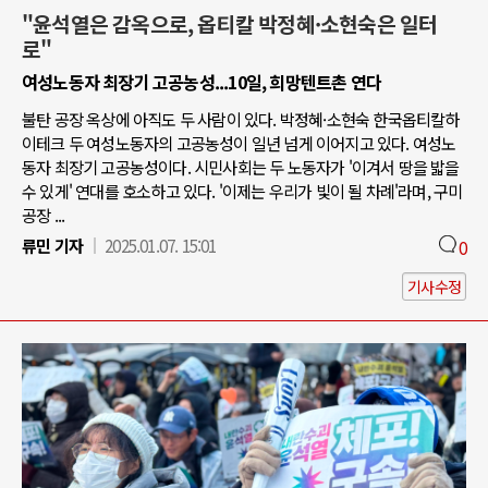
"윤석열은 감옥으로, 옵티칼 박정혜·소현숙은 일터
로"
여성노동자 최장기 고공농성...10일, 희망텐트촌 연다
불탄 공장 옥상에 아직도 두 사람이 있다. 박정혜·소현숙 한국옵티칼하
이테크 두 여성노동자의 고공농성이 일년 넘게 이어지고 있다. 여성노
동자 최장기 고공농성이다. 시민사회는 두 노동자가 '이겨서 땅을 밟을
수 있게' 연대를 호소하고 있다. '이제는 우리가 빛이 될 차례'라며, 구미
공장 ...
류민 기자
2025.01.07. 15:01
0
기사수정