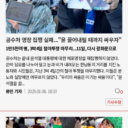
공수처 영장 집행 실패..."윤 끌어내릴 때까지 싸우자"
1만5천여 명, 3박4일 철야투쟁 마무리...11일, 다시 광화문으로
공수처는 끝내 윤석열 대통령에 대한 체포영장을 재집행하지 않았다.
은박 담요를 나누어 덮고 눈과 비가 내려오는 한남동의 거리를 지킨 노
동자와 시민들은, 지난 3박 4일간의 철야 투쟁을 마무리했다. 이들은 분
노와 실망에만 머무르지 않았다. "우리의 싸움은 이기는 싸움이다", "윤
석열을 끌...
류민 기자
2025.01.06. 18:33
0
기사수정