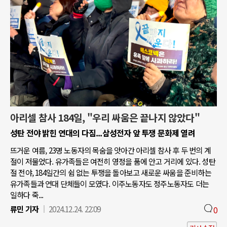
아리셀 참사 184일, "우리 싸움은 끝나지 않았다"
성탄 전야 밝힌 연대의 다짐...삼성전자 앞 투쟁 문화제 열려
뜨거운 여름, 23명 노동자의 목숨을 앗아간 아리셀 참사 후 두 번의 계
절이 저물었다. 유가족들은 여전히 영정을 품에 안고 거리에 있다. 성탄
절 전야, 184일간의 쉼 없는 투쟁을 돌아보고 새로운 싸움을 준비하는
유가족들과 연대 단체들이 모였다. 이주노동자도 정주노동자도 더는
일하다 죽...
류민 기자
2024.12.24. 22:09
0