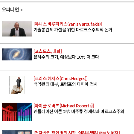
오피니언
[야니스 바루파키스(Yanis Varoufakis)]
기술봉건제 가설을 위한 마르크스주의적 논거
[코스모스, 대화]
은하수의 크기, 예상보다 10% 더 크다
[크리스 헤지스(Chris Hedges)]
백악관의 대부, 트럼프의 마피아 정치
[마이클 로버츠(Michael Roberts)]
인플레이션 이론 2부: 비주류 경제학과 마르크스주의
[전자산업 직업병의 시작, 실리콘밸리 IBM 노동자]