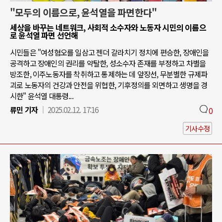
"모두의 이름으로, 윤석열을 파면한다"
세상을 바꾸는 네트워크, 사회적 소수자와 노동자 시민의 이름으
로 윤석열 파면 선언해
시민들은 "여성혐오를 일삼고 젠더 갈라치기 정치에 편승한, 장애인을
공격하고 장애인의 권리를 약탈한, 성소수자 존재를 부정하고 차별을
방조한, 이주노동자를 착취하고 통제하는 데 앞장선, 무분별한 규제파
괴로 노동자의 건강과 안전을 위협한, 기후정의를 외면하고 생명을 경
시한" 윤석열 대통령...
류민 기자
2025.02.12. 17:16
0
기사수정