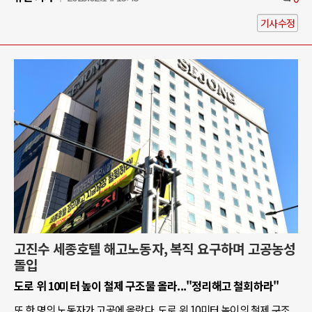
기사수정
고진수 세종호텔 해고노동자, 복직 요구하며 고공농성
돌입
도로 위 10미터 높이 철제 구조물 올라..."정리해고 철회하라"
또 한 명의 노동자가 고공에 올랐다. 도로 위 10미터 높이의 철제 구조