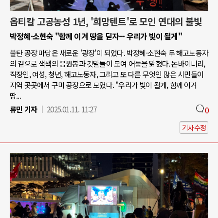
옵티칼 고공농성 1년, '희망텐트'로 모인 연대의 불빛
박정혜·소현숙 "함께 이겨 땅을 딛자··· 우리가 빛이 될게"
불탄 공장 마당은 새로운 '광장'이 되었다. 박정혜·소현숙 두 해고노동자
의 곁으로 색색의 응원봉과 깃발들이 모여 어둠을 밝혔다. 논바이너리,
직장인, 여성, 청년, 해고노동자, 그리고 또 다른 무엇인 많은 시민들이
지역 곳곳에서 구미 공장으로 모였다. "우리가 빛이 될게, 함께 이겨
땅...
류민 기자
2025.01.11. 11:27
0
기사수정