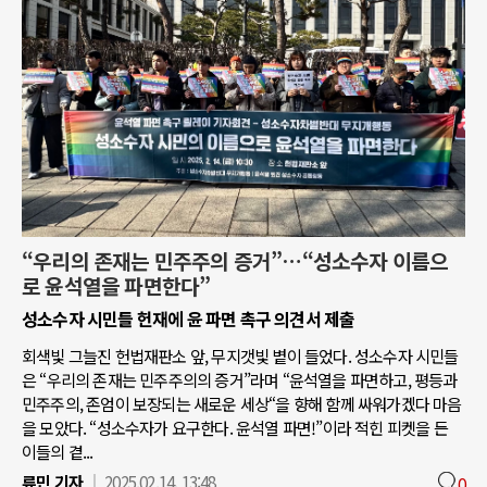
“우리의 존재는 민주주의 증거”…“성소수자 이름으
로 윤석열을 파면한다”
성소수자 시민들 헌재에 윤 파면 촉구 의견서 제출
회색빛 그늘진 헌법재판소 앞, 무지갯빛 볕이 들었다. 성소수자 시민들
은 “우리의 존재는 민주주의의 증거”라며 “윤석열을 파면하고, 평등과
민주주의, 존엄이 보장되는 새로운 세상“을 향해 함께 싸워가겠다 마음
을 모았다. “성소수자가 요구한다. 윤석열 파면!”이라 적힌 피켓을 든
이들의 곁...
류민 기자
2025.02.14. 13:48
0