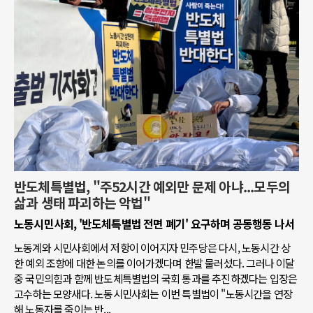
반도체특별법, "주52시간 예외만 문제 아냐...모두의
삶과 생태 파괴하는 악법"
노동시민사회, '반도체특별법 전면 폐기' 요구하며 공동행동 나서
노동계와 시민사회에서 저항이 이어지자 민주당은 다시, 노동시간 상
한 예외 조항에 대한 논의를 이어가겠다며 한발 물러섰다. 그러나 이달
중 국민의힘과 함께 반도체특별법의 국회 통과를 추진하겠다는 입장은
고수하는 모양새다. 노동시민사회는 이번 특별법이 "노동시간을 연장
해 노동자를 죽이는 반...