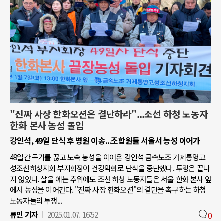
"진짜 사장 한화오션은 결단하라"...조선 하청 노동자
한화 본사 농성 돌입
강인석, 49일 단식 후 병원 이송...조합원들 서울서 농성 이어가
49일간 곡기를 끊고 노숙 농성을 이어온 강인석 금속노조 거제통영고
성조선하청지회 부지회장이 건강악화로 단식을 중단했다. 투쟁은 끝나
지 않았다. 살을 에는 추위에도 조선 하청 노동자들은 서울 한화 본사 앞
에서 농성을 이어간다. "진짜 사장 한화오션"의 결단을 촉구하는 하청
노동자들의 투쟁...
류민 기자
2025.01.07. 16:52
0