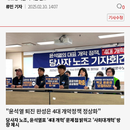
류민 기자
2025.02.10. 14:07
0
기사수정
"윤석열 퇴진 완성은 4대 개악정책 정상화"
당사자 노조, 윤석열표 '4대 개혁' 문제점 밝히고 '사회대개혁' 방
향 제시