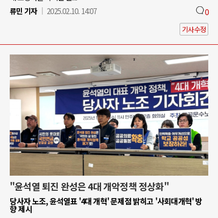
류민 기자
2025.02.10. 14:07
0
기사수정
"윤석열 퇴진 완성은 4대 개악정책 정상화"
당사자 노조, 윤석열표 '4대 개혁' 문제점 밝히고 '사회대개혁' 방
향 제시