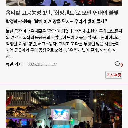
옵티칼 고공농성 1년, '희망텐트'로 모인 연대의 불빛
박정혜·소현숙 "함께 이겨 땅을 딛자··· 우리가 빛이 될게"
불탄 공장 마당은 새로운 '광장'이 되었다. 박정혜·소현숙 두 해고노동자
의 곁으로 색색의 응원봉과 깃발들이 모여 어둠을 밝혔다. 논바이너리,
직장인, 여성, 청년, 해고노동자, 그리고 또 다른 무엇인 많은 시민들이
지역 곳곳에서 구미 공장으로 모였다. "우리가 빛이 될게, 함께 이겨
땅...
류민 기자
2025.01.11. 11:27
0
기사수정