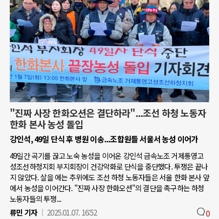
"진짜 사장 한화오션은 결단하라"...조선 하청 노동자
한화 본사 농성 돌입
강인석, 49일 단식 후 병원 이송...조합원들 서울서 농성 이어가
49일간 곡기를 끊고 노숙 농성을 이어온 강인석 금속노조 거제통영고
성조선하청지회 부지회장이 건강악화로 단식을 중단했다. 투쟁은 끝나
지 않았다. 살을 에는 추위에도 조선 하청 노동자들은 서울 한화 본사 앞
에서 농성을 이어간다. "진짜 사장 한화오션"의 결단을 촉구하는 하청
노동자들의 투쟁...
류민 기자
2025.01.07. 16:52
0