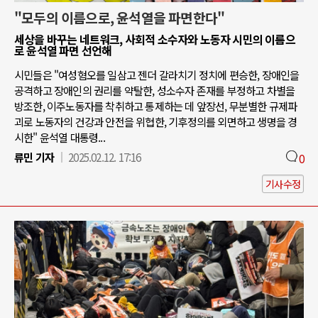
"모두의 이름으로, 윤석열을 파면한다"
세상을 바꾸는 네트워크, 사회적 소수자와 노동자 시민의 이름으
로 윤석열 파면 선언해
시민들은 "여성혐오를 일삼고 젠더 갈라치기 정치에 편승한, 장애인을
공격하고 장애인의 권리를 약탈한, 성소수자 존재를 부정하고 차별을
방조한, 이주노동자를 착취하고 통제하는 데 앞장선, 무분별한 규제파
괴로 노동자의 건강과 안전을 위협한, 기후정의를 외면하고 생명을 경
시한" 윤석열 대통령...
류민 기자
2025.02.12. 17:16
0
기사수정