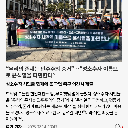
“우리의 존재는 민주주의 증거”…“성소수자 이름으
로 윤석열을 파면한다”
성소수자 시민들 헌재에 윤 파면 촉구 의견서 제출
회색빛 그늘진 헌법재판소 앞, 무지갯빛 볕이 들었다. 성소수자 시민들
은 “우리의 존재는 민주주의의 증거”라며 “윤석열을 파면하고, 평등과
민주주의, 존엄이 보장되는 새로운 세상“을 향해 함께 싸워가겠다 마음
을 모았다. “성소수자가 요구한다. 윤석열 파면!”이라 적힌 피켓을 든
이들의 곁...
류민 기자
2025.02.14. 13:48
0