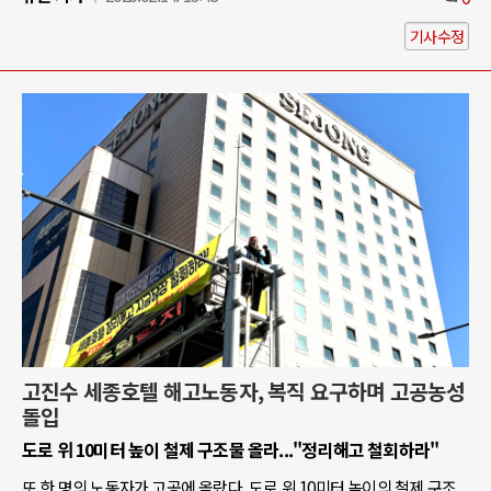
기사수정
고진수 세종호텔 해고노동자, 복직 요구하며 고공농성
돌입
도로 위 10미터 높이 철제 구조물 올라..."정리해고 철회하라"
또 한 명의 노동자가 고공에 올랐다. 도로 위 10미터 높이의 철제 구조