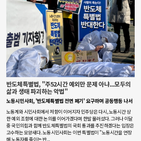
반도체특별법, "주52시간 예외만 문제 아냐...모두의
삶과 생태 파괴하는 악법"
노동시민사회, '반도체특별법 전면 폐기' 요구하며 공동행동 나서
노동계와 시민사회에서 저항이 이어지자 민주당은 다시, 노동시간 상
한 예외 조항에 대한 논의를 이어가겠다며 한발 물러섰다. 그러나 이달
중 국민의힘과 함께 반도체특별법의 국회 통과를 추진하겠다는 입장은
고수하는 모양새다. 노동시민사회는 이번 특별법이 "노동시간을 연장
해 노동자를 죽이는 반...