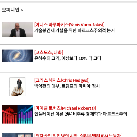
오피니언
[야니스 바루파키스(Yanis Varoufakis)]
기술봉건제 가설을 위한 마르크스주의적 논거
[코스모스, 대화]
은하수의 크기, 예상보다 10% 더 크다
[크리스 헤지스(Chris Hedges)]
백악관의 대부, 트럼프의 마피아 정치
[마이클 로버츠(Michael Roberts)]
인플레이션 이론 2부: 비주류 경제학과 마르크스주의
[전자산업 직업병의 시작, 실리콘밸리 IBM 노동자]