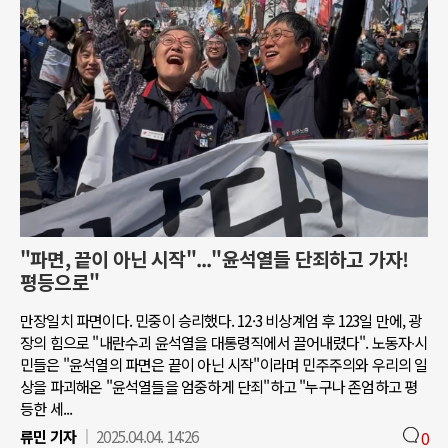
"파면, 끝이 아닌 시작"..."윤석열들 단죄하고 가자!
평등으로"
만장일치 파면이다. 민중이 승리했다. 12·3 비상계엄 후 123일 만에, 광
장의 힘으로 "내란수괴 윤석열을 대통령직에서 끌어내렸다". 노동자∙시
민들은 "윤석열의 파면은 끝이 아닌 시작"이라며 민주주의와 우리의 일
상을 파괴해온 "윤석열들을 엄중하게 단죄"하고 "누구나 존엄하고 평
등한 세...
류민 기자
2025.04.04. 14:26
0