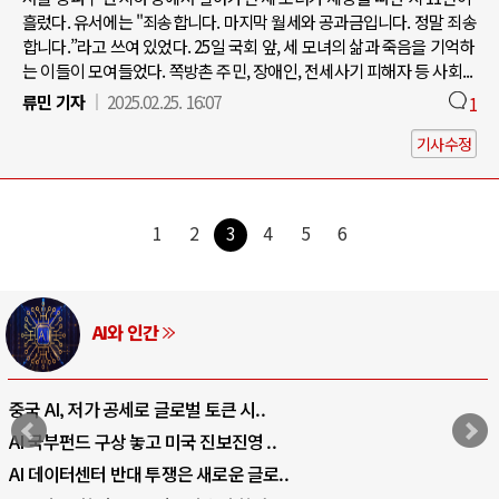
흘렀다. 유서에는 "죄송합니다. 마지막 월세와 공과금입니다. 정말 죄송
합니다.”라고 쓰여 있었다. 25일 국회 앞, 세 모녀의 삶과 죽음을 기억하
는 이들이 모여들었다. 쪽방촌 주민, 장애인, 전세사기 피해자 등 사회...
류민 기자
2025.02.25. 16:07
1
기사수정
1
2
3
4
5
6
AI와 인간
중국 AI, 저가 공세로 글로벌 토큰 시..
AI 국부펀드 구상 놓고 미국 진보진영 ..
AI 데이터센터 반대 투쟁은 새로운 글로..