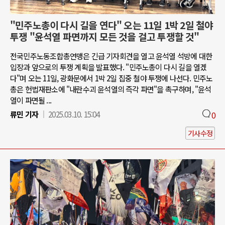
"민주노총이 다시 길을 연다" 오는 11일 1박 2일 철야
투쟁 "윤석열 파면까지 모든 것을 걸고 투쟁할 것"
전국민주노동조합총연맹은 긴급 기자회견을 열고 윤석열 석방에 대한
입장과 앞으로의 투쟁 계획을 발표했다. "민주노총이 다시 길을 열겠
다"며 오는 11일, 광화문에서 1박 2일 집중 철야 투쟁에 나선다. 민주노
총은 헌법재판소에 "내란수괴 윤석열의 즉각 파면"을 촉구하며, "윤석
열이 파면될 ...
류민 기자
2025.03.10. 15:04
0
기사수정