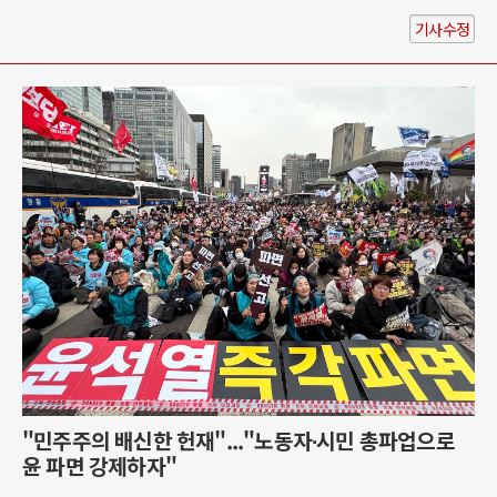
기사수정
"민주주의 배신한 헌재"..."노동자∙시민 총파업으로
윤 파면 강제하자"