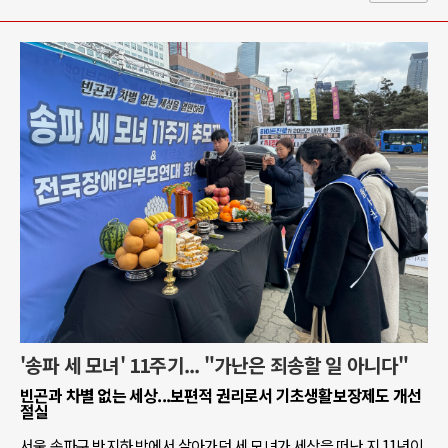
'송파 세 모녀' 11주기... "가난은 죄송할 일 아니다"
빈곤과 차별 없는 세상...보편적 권리로서 기초생활보장제도 개선
절실
서울 송파구 반지하 방에서 살아가던 세 모녀가 세상을 떠난 지 11년이