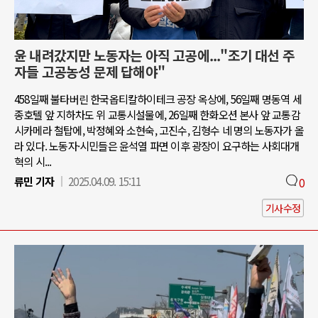
윤 내려갔지만 노동자는 아직 고공에..."조기 대선 주
자들 고공농성 문제 답해야"
458일째 불타버린 한국옵티칼하이테크 공장 옥상에, 56일째 명동역 세
종호텔 앞 지하차도 위 교통시설물에, 26일째 한화오션 본사 앞 교통감
시카메라 철탑에, 박정혜와 소현숙, 고진수, 김형수 네 명의 노동자가 올
라 있다. 노동자·시민들은 윤석열 파면 이후 광장이 요구하는 사회대개
혁의 시...
류민 기자
2025.04.09. 15:11
0
기사수정