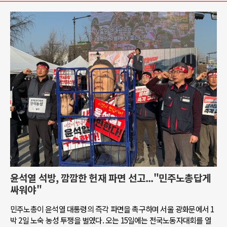
윤석열 석방, 깜깜한 헌재 파면 선고..."민주노총답게
싸워야"
민주노총이 윤석열 대통령의 즉각 파면을 촉구하며 서울 광화문에서 1
박 2일 노숙 농성 투쟁을 벌였다. 오는 15일에는 전국노동자대회를 열