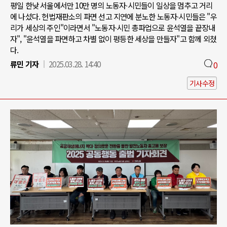
평일 한낮 서울에서만 10만 명의 노동자∙시민들이 일상을 멈추고 거리
에 나섰다. 헌법재판소의 파면 선고 지연에 분노한 노동자∙시민들은 "우
리가 세상의 주인"이라면서 "노동자∙시민 총파업으로 윤석열을 끝장내
자", "윤석열을 파면하고 차별 없이 평등한 세상을 만들자"고 함께 외쳤
다.
류민 기자
2025.03.28. 14:40
0
기사수정