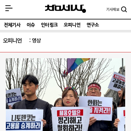
기사
제보
전체기사
이슈
인터링크
오피니언
연구소
오피니언
영상