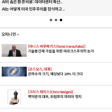
AI의 숨은 환경 비용: 데이터센터 확산..
AI는 어떻게 미국 민주주의를 잠식하고 ..
오피니언
[야니스 바루파키스(Yanis Varoufakis)]
기술봉건제 가설을 위한 마르크스주의적 논거
[코스모스, 대화]
은하수의 크기, 예상보다 10% 더 크다
[크리스 헤지스(Chris Hedges)]
백악관의 대부, 트럼프의 마피아 정치