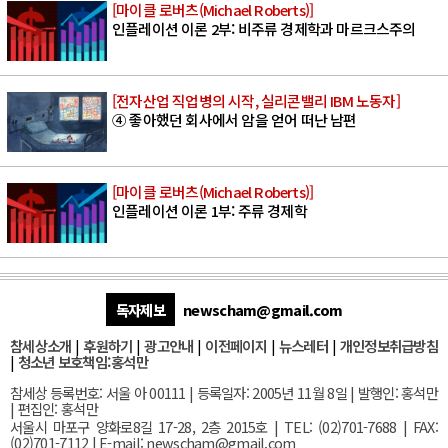
[마이클 로버츠(Michael Roberts)]
인플레이션 이론 2부: 비주류 경제학과 마르크스주의
[전자산업 직업병의 시작, 실리콘밸리 IBM 노동자]
④ 좋아했던 회사에서 암을 얻어 떠난 남편
[마이클 로버츠(Michael Roberts)]
인플레이션 이론 1부: 주류 경제학
독자제보
newscham@gmail.com
참세상소개
|
후원하기
|
광고안내
|
이전페이지
|
뉴스레터
|
개인정보취급방침
|
청소년 보호책임:홍석만
참세상 등록번호: 서울 아 00111 | 등록일자: 2005년 11월 8일 | 발행인: 홍석만
| 편집인: 홍석만
서울
시 마포구 양화로8길 17-28, 2층 2015호
| TEL: (02)701-7688 | FAX:
(02)701-7112 |
E-mail:
newscham@gmail.com