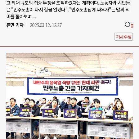
고 최대 규모의 집중 투쟁을 조직하겠다는 계획이다. 노동자와 시민들
은 "민주노총이 다시 길을 열겠다", "민주노총답게 싸우자"는 말의 의
미를 톺아보며 ...
류민 기자
2025.03.12. 12:27
0
기사수정