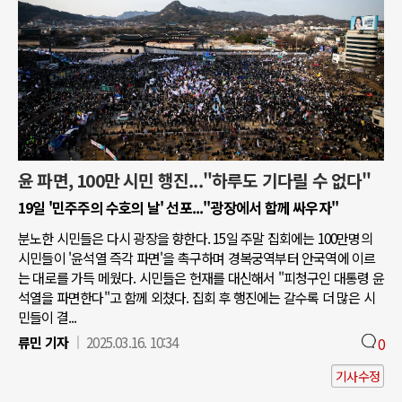
윤 파면, 100만 시민 행진..."하루도 기다릴 수 없다"
19일 '민주주의 수호의 날' 선포..."광장에서 함께 싸우자"
분노한 시민들은 다시 광장을 향한다. 15일 주말 집회에는 100만명의
시민들이 '윤석열 즉각 파면'을 촉구하며 경복궁역부터 안국역에 이르
는 대로를 가득 메웠다. 시민들은 헌재를 대신해서 "피청구인 대통령 윤
석열을 파면한다"고 함께 외쳤다. 집회 후 행진에는 갈수록 더 많은 시
민들이 결...
류민 기자
2025.03.16. 10:34
0
기사수정