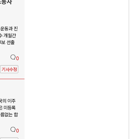
노동자
회운동과 진
수 개월간
후보 선출
0
기사수정
국의 이주
은 미등록
다름없는 합
0