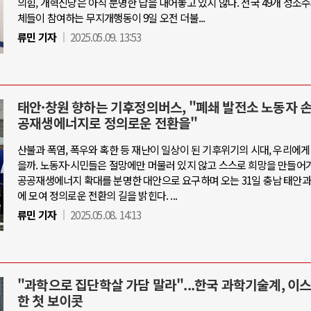
의힘, 개혁신당은 아직 분명한 답을 내어놓고 있지 않다. 전국 49개 성소
체들이 참여하는 무지개행동이 9일 오전 더불...
류민 기자
2025.05.09. 13:53
태안·창원 향하는 기후정의버스, "폐쇄 발전소 노동자 
공재생에너지로 정의로운 전환을"
산불과 폭염, 폭우와 혹한 등 재난이 일상이 된 기후위기의 시대, 우리에게
을까. 노동자·시민들은 절망에만 머물러 있지 않고 스스로 희망을 만들어가
공공재생에너지 확대를 분명한 대안으로 요구하며 오는 31일 충남 태안과
에 모여 정의로운 전환의 길을 밝힌다. ...
류민 기자
2025.05.08. 14:13
"과학으로 집단학살 가담 말라"...한국 과학기술계, 이
한 첫 보이콧