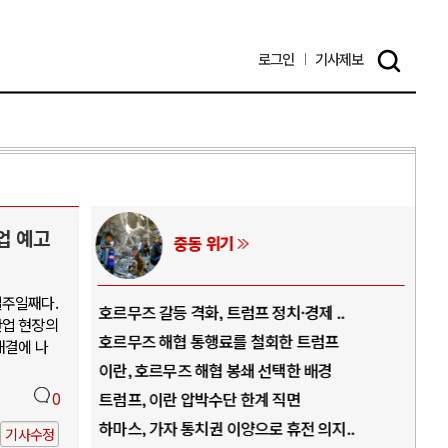
로그인
기사
제보
업 예고
중동 위기
일주일째다.
역..
호르무즈 갈등 격화, 트럼프 정치·경제 ..
중국
산업 현장의
아..
호르무즈 해협 통행료를 철회한 트럼프
AI
해결에 나
..
이란, 호르무즈 해협 봉쇄 선택한 배경
AI
덜란..
0
트럼프, 이란 압박수단 한계 직면
AI
 ..
하마스, 가자 통치권 이양으로 휴전 의지..
AI
기사수정