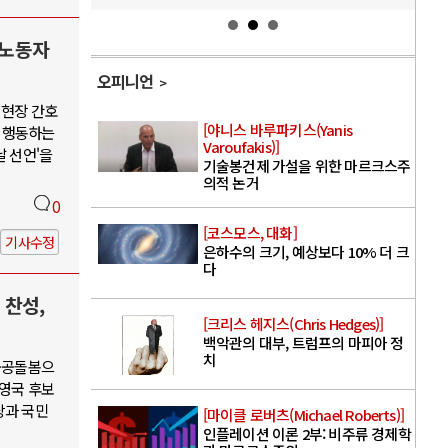
 노동자
오피니언
 현장 간호
[야니스 바루파키스(Yanis
 행동하는
Varoufakis)]
날 선언'을
기술봉건제 가설을 위한 마르크스주
의적 논거
0
[코스모스, 대화]
기사수정
은하수의 크기, 예상보다 10% 더 크
다
 찬성,
[크리스 헤지스(Chris Hedges)]
백악관의 대부, 트럼프의 마피아 정
치
·공공돌봄으
권영국 후보
당과 국민
[마이클 로버츠(Michael Roberts)]
인플레이션 이론 2부: 비주류 경제학