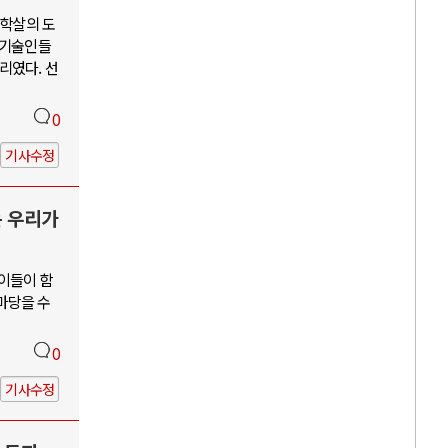
단학살의 도
학기술인들
리였다. 선
0
기사수정
는 우리가
 이들이 함
앞마당을 수
0
기사수정