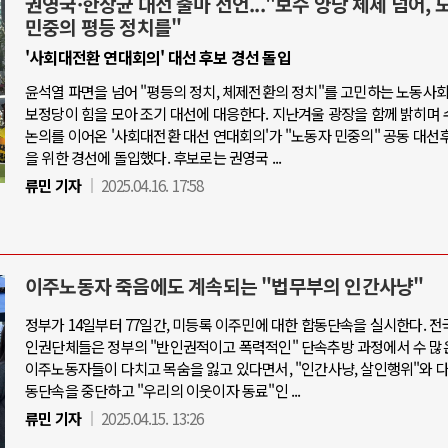
권영국·한상균 대선 출마 선언..."보수 양당 체제 넘어, 
민중의 평등 정치를"
'사회대전환 연대회의' 대선 후보 경선 돌입
윤석열 파면을 넘어 "평등의 정치, 체제전환의 정치"를 고민하는 노동사
보정당이 힘을 모아 조기 대선에 대응한다. 지난겨울 광장을 함께 밝히며 
논의를 이어온 '사회대전환 대선 연대회의'가 "노동자 민중의" 공동 대선
을 위한 경선에 돌입했다. 후보로는 권영국 ...
류민 기자
2025.04.16. 17:58
이주노동자 죽음에도 계속되는 "법무부의 인간사냥"
정부가 14일부터 77일간, 미등록 이주민에 대한 합동단속을 실시한다. 전
인권단체들은 정부의 "반인권적이고 폭력적인" 단속추방 과정에서 수 많
이주노동자들이 다치고 목숨을 잃고 있다면서, "인간사냥, 살인행위"와 
동단속을 중단하고 "우리의 이웃이자 동료"인 ...
류민 기자
2025.04.15. 13:26