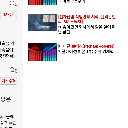
과 마르크스주의
0
기사수정
[전자산업 직업병의 시작, 실리콘밸
리 IBM 노동자]
④ 좋아했던 회사에서 암을 얻어 떠
난 남편
 숨을 거
[마이클 로버츠(Michael Roberts)]
의 죽음이
인플레이션 이론 1부: 주류 경제학
한국전력에
0
기사수정
신당은
 후보들에
주당과 국민