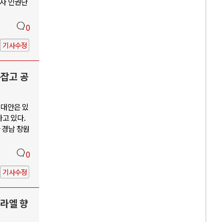
수자 인권단
0
기사수정
손잡고 공
 대안은 있
고 있다.
 경남 창원
0
기사수정
스라엘 향