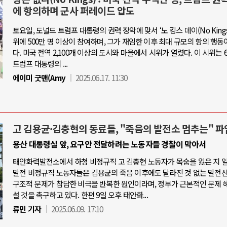
에 항의하며 군사 퍼레이드 압도
토요일, 도널드 트럼프 대통령의 권력 장악에 맞서 ‘노 킹스 데이(No Kings 
위에 500만 명 이상이 참여하며, 그가 재임한 이후 최대 규모의 항의 행동
다. 미국 전역 2,100개 이상의 도시와 마을에서 시위가 열렸다. 이 시위는 6
트럼프 대통령의 ...
에이미 굿맨(Amy
2025.06.17. 11:30
고 김용균·김충현의 동료들, "죽음의 발전소 멈추는" 파
용산 대통령실 앞, 요구안 전달하려는 노동자들 경찰이 막아서
태안화력발전소에서 하청 비정규직 고 김충현 노동자가 목숨을 잃은 지 
발전 비정규직 노동자들은 김용균의 죽음 이후에도 달라진 것 없는 발전
구조적 문제가 참담한 비극을 반복한 원인이라며, 정부가 근본적인 문제 
설 것을 촉구하고 있다. 한편 9일 오후 태안화...
류민 기자
2025.06.09. 17:10