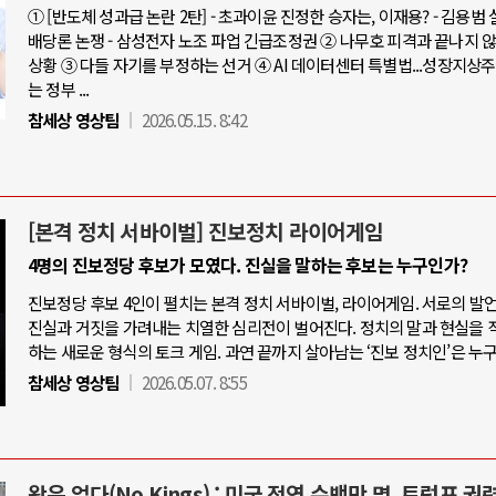
① [반도체 성과급 논란 2탄] - 초과이윤 진정한 승자는, 이재용? - 김용범
배당론 논쟁 - 삼성전자 노조 파업 긴급조정권 ② 나무호 피격과 끝나지 
상황 ③ 다들 자기를 부정하는 선거 ④ AI 데이터센터 특별법...성장지상
는 정부 ...
참세상 영상팀
2026.05.15. 8:42
[본격 정치 서바이벌] 진보정치 라이어게임
4명의 진보정당 후보가 모였다. 진실을 말하는 후보는 누구인가?
진보정당 후보 4인이 펼치는 본격 정치 서바이벌, 라이어게임. 서로의 발
진실과 거짓을 가려내는 치열한 심리전이 벌어진다. 정치의 말과 현실을 
하는 새로운 형식의 토크 게임. 과연 끝까지 살아남는 ‘진보 정치인’은 누
참세상 영상팀
2026.05.07. 8:55
왕은 없다(No Kings) : 미국 전역 수백만 명, 트럼프 권