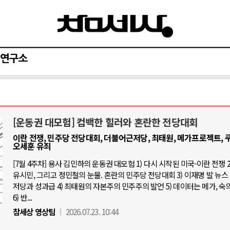
연구소
[운동권 대모험] 컴백한 힐러와 혼란한 전당대회
AI와 인간
이란 전쟁, 민주당 전당대회, 더불어근저당, 최태원, 메가프로젝트, 쿠
오세훈 유죄
중국 AI, 저가 공세로 글로벌 토큰 시.
[7월 4주차] 용사 김민하의 운동권 대모험 1) 다시 시작된 미국-이란 전쟁 2
유시민, 그리고 정민철의 눈물. 혼란의 민주당 전당대회 3) 이재명 발 뉴스 
AI 국부펀드 구상 놓고 미국 진보진영 
저당과 성과급 4) 최태원의 자본주의 민주주의 발언 5) 데이터는 메가, 숙
AI 데이터센터 반대 투쟁은 새로운 글
6) 반...
AI의 숨은 환경 비용: 데이터센터 확산
참세상 영상팀
2026.07.23. 10:44
AI는 어떻게 미국 민주주의를 잠식하고