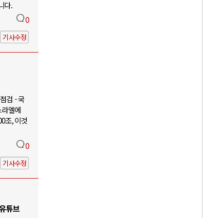
니다.
0
기사수정
검 - 국
이스라엘에
00조, 이것
0
기사수정
 유튜브