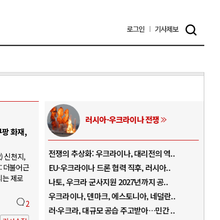
로그인
기사
제보
러시아-우크라이나 전쟁
팡 화재,
.
전쟁의 추상화: 우크라이나, 대리전의 역..
호르
) 신천지,
: 더불어근
..
EU·우크라이나 드론 협력 직후, 러시아..
호르
의는 제로
로..
나토, 우크라 군사지원 2027년까지 공..
이란
..
우크라이나, 덴마크, 에스토니아, 네덜란..
트럼
2
 ..
러·우크라, 대규모 공습 주고받아…민간 ..
하마