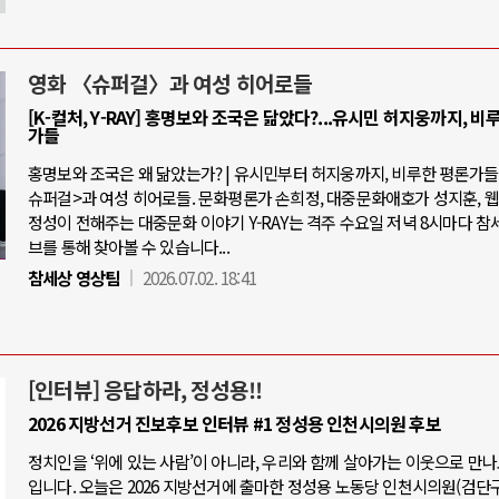
영화 〈슈퍼걸〉과 여성 히어로들
[K-컬처, Y-RAY] 홍명보와 조국은 닮았다?...유시민 허지웅까지, 비
가들
홍명보와 조국은 왜 닮았는가? | 유시민부터 허지웅까지, 비루한 평론가들 |
슈퍼걸>과 여성 히어로들. 문화평론가 손희정, 대중문화애호가 성지훈, 
정성이 전해주는 대중문화 이야기 Y-RAY는 격주 수요일 저녁 8시마다 참
브를 통해 찾아볼 수 있습니다...
참세상 영상팀
2026.07.02. 18:41
[인터뷰] 응답하라, 정성용!!
2026 지방선거 진보후보 인터뷰 #1 정성용 인천시의원 후보
정치인을 ‘위에 있는 사람’이 아니라, 우리와 함께 살아가는 이웃으로 만
입니다. 오늘은 2026 지방선거에 출마한 정성용 노동당 인천시의원(검단