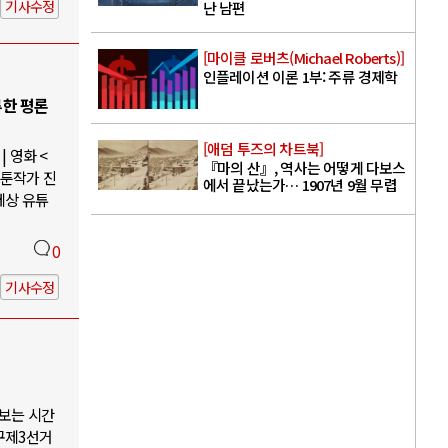
기사수정
난 남편
[마이클 로버츠(Michael Roberts)]
인플레이션 이론 1부: 주류 경제학
루한 평론
[애덤 투즈의 차트북]
 영화 <
『마의 산』, 역사는 어떻게 다보스
웹툰작가 진
에서 끝났는가… 1907년 9월 무렵
세상 유튜
0
기사수정
나보는 시간
구제3선거