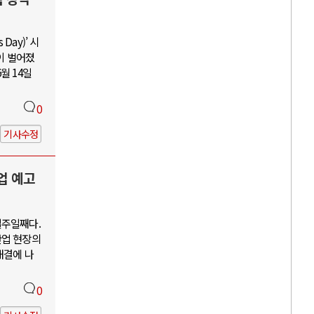
Day)’ 시
이 벌어졌
월 14일
0
기사수정
업 예고
일주일째다.
산업 현장의
해결에 나
0