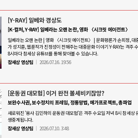
[Y-RAY] 일베와 경상도
[K-컬처, Y-RAY] 일베라는 오랜 논란, 영화 〈시크릿 에이전트〉
일베라는 오랜 논란 | 영화 〈시크릿 에이전트〉 | 문화평론가 손희정, 
가 성지훈, 웹툰작가 진정성이 전해주는 대중문화 이야기 Y-RAY는 격주 
8시마다 참세상 유튜브를 통해 찾아볼 수 있습니다.
참세상 영상팀
2026.07.16. 19:56
[운동권 대모험] 이거 완전 볼셰비키잖앙?
보완수사권, 보수정치의 프레임, 정통망법, 메가프로젝트, 총파업
새로워진 '용사 김민하의 운동권 대모험'은 격주 수요일 저녁 8시 참세상
생중계됩니다.
참세상 영상팀
2026.07.10. 3:48