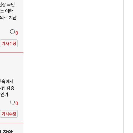
 실장 국민
않는 이란
주의로 치닫
0
기사수정
언 속에서
직접 검증
구인가.
0
기사수정
력 장악