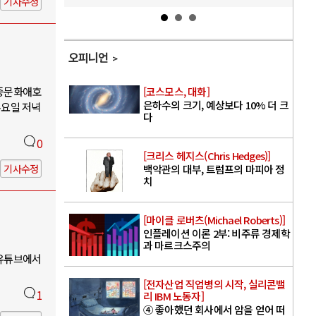
기사수정
오피니언
대중문화애호
[코스모스, 대화]
은하수의 크기, 예상보다 10% 더 크
수요일 저녁
다
0
[크리스 헤지스(Chris Hedges)]
기사수정
백악관의 대부, 트럼프의 마피아 정
치
[마이클 로버츠(Michael Roberts)]
인플레이션 이론 2부: 비주류 경제학
과 마르크스주의
 유튜브에서
[전자산업 직업병의 시작, 실리콘밸
1
리 IBM 노동자]
④ 좋아했던 회사에서 암을 얻어 떠