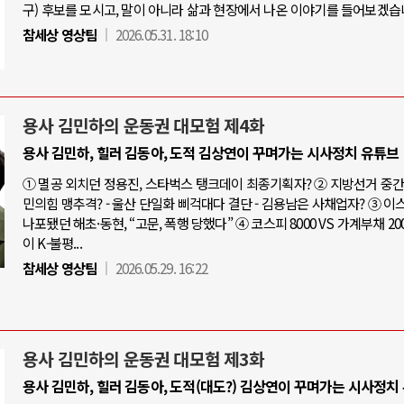
구) 후보를 모시고, 말이 아니라 삶과 현장에서 나온 이야기를 들어보겠습
참세상 영상팀
2026.05.31. 18:10
용사 김민하의 운동권 대모험 제4화
용사 김민하, 힐러 김동아, 도적 김상연이 꾸며가는 시사정치 유튜브
① 멸공 외치던 정용진, 스타벅스 탱크데이 최종기획자? ② 지방선거 중간점
민의힘 맹추격? - 울산 단일화 삐걱대다 결단 - 김용남은 사채업자? ③ 
나포됐던 해초·동현, “고문, 폭행 당했다” ④ 코스피 8000 VS 가계부채 20
이 K-불평...
참세상 영상팀
2026.05.29. 16:22
용사 김민하의 운동권 대모험 제3화
용사 김민하, 힐러 김동아, 도적(대도?) 김상연이 꾸며가는 시사정치