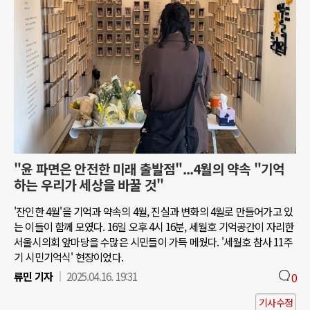
"윤 파면은 안전한 미래 출발점"...4월의 약속 "기억
하는 우리가 세상을 바꿀 것"
'잔인한 4월'을 기억과 약속의 4월, 진실과 변화의 4월로 만들어가고 있
는 이들이 함께 모였다. 16일 오후 4시 16분, 세월호 기억공간이 자리한
서울시의회 앞마당을 수많은 시민들이 가득 메웠다. '세월호 참사 11주
기 시민기억식' 현장이었다.
류민 기자
2025.04.16. 19:31
0
기사수정