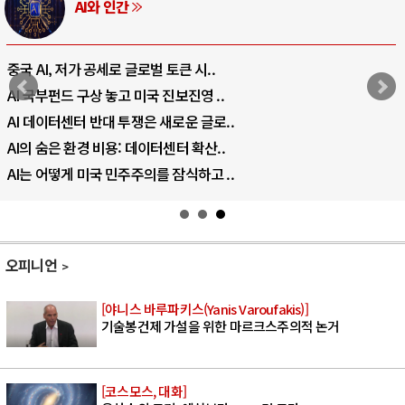
AI와 인간
중국 AI, 저가 공세로 글로벌 토큰 시..
AI 국부펀드 구상 놓고 미국 진보진영 ..
AI 데이터센터 반대 투쟁은 새로운 글로..
AI의 숨은 환경 비용: 데이터센터 확산..
AI는 어떻게 미국 민주주의를 잠식하고 ..
오피니언
[야니스 바루파키스(Yanis Varoufakis)]
기술봉건제 가설을 위한 마르크스주의적 논거
[코스모스, 대화]