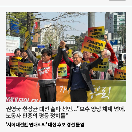
권영국·한상균 대선 출마 선언..."보수 양당 체제 넘어,
노동자 민중의 평등 정치를"
'사회대전환 연대회의' 대선 후보 경선 돌입