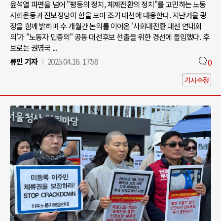
윤석열 파면을 넘어 "평등의 정치, 체제전환의 정치"를 고민하는 노동
사회운동과 진보정당이 힘을 모아 조기 대선에 대응한다. 지난겨울 광
장을 함께 밝히며 수 개월간 논의를 이어온 '사회대전환 대선 연대회
의'가 "노동자 민중의" 공동 대선후보 선출을 위한 경선에 돌입했다. 후
보로는 권영국 ...
류민 기자
2025.04.16. 17:58
0
기사수정