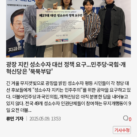
광장 지킨 성소수자 대선 정책 요구...민주당·국힘·개
혁신당은 '묵묵부답'
긴 겨울 무지갯빛으로 광장을 밝힌 성소수자 평등 시민들이 각 정당 대
선 후보들에게 "성소수자 지키는 민주주의"를 위한 공약을 요구하고 있
다. 더불어민주당과 국민의힘, 개혁신당은 아직 분명한 답을 내어놓고
있지 않다. 전국 49개 성소수자 인권단체들이 참여하는 무지개행동이 9
일 오전 더불...
류민 기자
2025.05.09. 13:53
0
기사수정