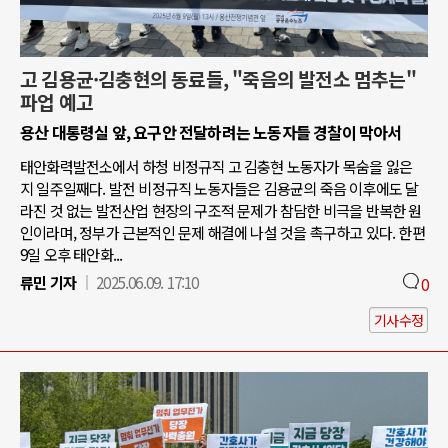
고 김용균·김충현의 동료들, "죽음의 발전소 멈추는"
파업 예고
용산 대통령실 앞, 요구안 전달하려는 노동자들 경찰이 막아서
태안화력발전소에서 하청 비정규직 고 김충현 노동자가 목숨을 잃은
지 일주일째다. 발전 비정규직 노동자들은 김용균의 죽음 이후에도 달
라진 것 없는 발전산업 현장의 구조적 문제가 참담한 비극을 반복한 원
인이라며, 정부가 근본적인 문제 해결에 나설 것을 촉구하고 있다. 한편
9일 오후 태안화...
류민 기자
2025.06.09. 17:10
0
기사수정