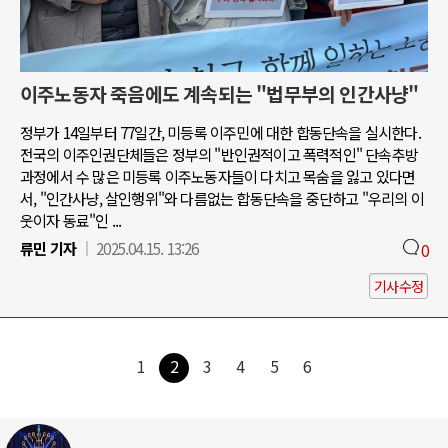
이주노동자 죽음에도 계속되는 "법무부의 인간사냥"
정부가 14일부터 77일간, 미등록 이주민에 대한 합동단속을 실시한다.
전국의 이주인권단체들은 정부의 "반인권적이고 폭력적인" 단속추방
과정에서 수 많은 미등록 이주노동자들이 다치고 목숨을 잃고 있다면
서, "인간사냥, 살인행위"와 다름없는 합동단속을 중단하고 "우리의 이
웃이자 동료"인 ...
류민 기자
2025.04.15. 13:26
0
기사수정
1
2
3
4
5
6