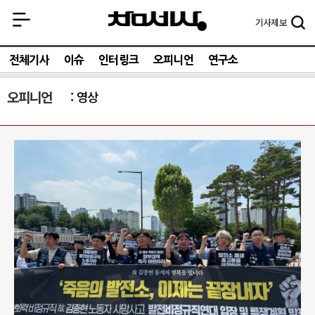
기사
제보
전체기사
이슈
인터링크
오피니언
연구소
오피니언
영상