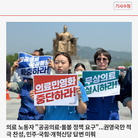
기사수정
의료 노동자 "공공의료·돌봄 정책 요구"...권영국만 적
극 찬성, 민주·국힘·개혁신당 답변 미뤄