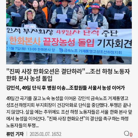
"진짜 사장 한화오션은 결단하라"...조선 하청 노동자
한화 본사 농성 돌입
강인석, 49일 단식 후 병원 이송...조합원들 서울서 농성 이어가
49일간 곡기를 끊고 노숙 농성을 이어온 강인석 금속노조 거제통영고
성조선하청지회 부지회장이 건강악화로 단식을 중단했다. 투쟁은 끝나
지 않았다. 살을 에는 추위에도 조선 하청 노동자들은 서울 한화 본사 앞
에서 농성을 이어간다. "진짜 사장 한화오션"의 결단을 촉구하는 하청
노동자들의 투쟁...
류민 기자
2025.01.07. 16:52
0