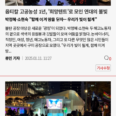
옵티칼 고공농성 1년, '희망텐트'로 모인 연대의 불빛
박정혜·소현숙 "함께 이겨 땅을 딛자··· 우리가 빛이 될게"
불탄 공장 마당은 새로운 '광장'이 되었다. 박정혜·소현숙 두 해고노동자
의 곁으로 색색의 응원봉과 깃발들이 모여 어둠을 밝혔다. 논바이너리,
직장인, 여성, 청년, 해고노동자, 그리고 또 다른 무엇인 많은 시민들이
지역 곳곳에서 구미 공장으로 모였다. "우리가 빛이 될게, 함께 이겨
땅...
류민 기자
2025.01.11. 11:27
0
기사수정