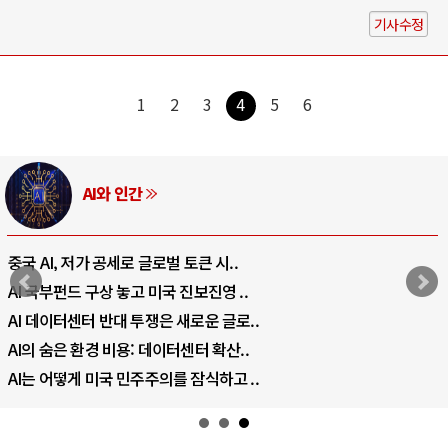
기사수정
1
2
3
4
5
6
러시아-우크라이나
큰 시..
전쟁의 추상화: 우크라이나, 대
진영 ..
EU·우크라이나 드론 협력 직후,
운 글로..
나토, 우크라 군사지원 2027년
 확산..
우크라이나, 덴마크, 에스토니아
식하고 ..
러·우크라, 대규모 공습 주고받