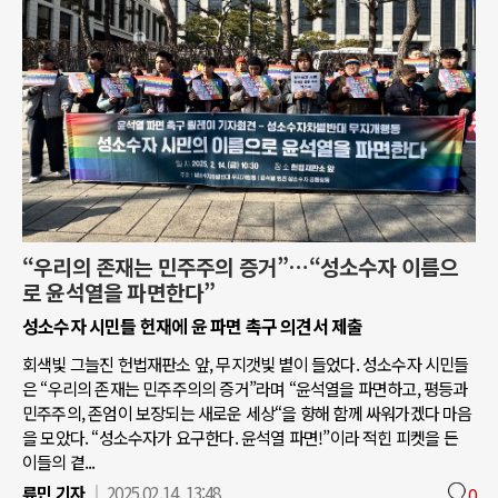
“우리의 존재는 민주주의 증거”…“성소수자 이름으
로 윤석열을 파면한다”
성소수자 시민들 헌재에 윤 파면 촉구 의견서 제출
회색빛 그늘진 헌법재판소 앞, 무지갯빛 볕이 들었다. 성소수자 시민들
은 “우리의 존재는 민주주의의 증거”라며 “윤석열을 파면하고, 평등과
민주주의, 존엄이 보장되는 새로운 세상“을 향해 함께 싸워가겠다 마음
을 모았다. “성소수자가 요구한다. 윤석열 파면!”이라 적힌 피켓을 든
이들의 곁...
류민 기자
2025.02.14. 13:48
0