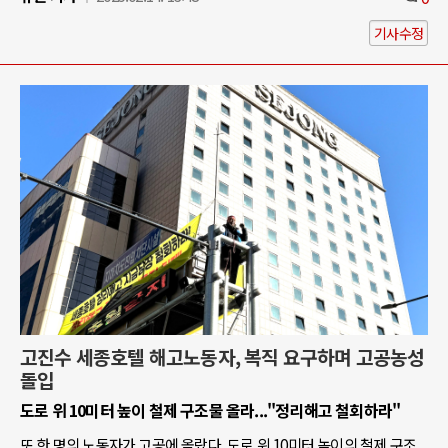
기사수정
고진수 세종호텔 해고노동자, 복직 요구하며 고공농성
돌입
도로 위 10미터 높이 철제 구조물 올라..."정리해고 철회하라"
또 한 명의 노동자가 고공에 올랐다. 도로 위 10미터 높이의 철제 구조