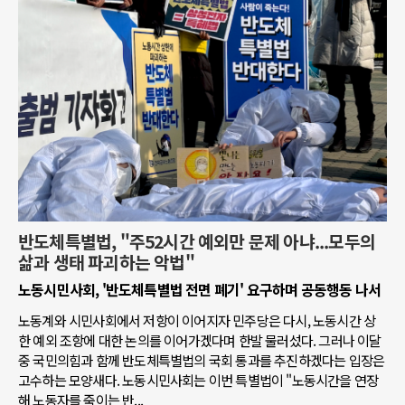
반도체특별법, "주52시간 예외만 문제 아냐...모두의
삶과 생태 파괴하는 악법"
노동시민사회, '반도체특별법 전면 폐기' 요구하며 공동행동 나서
노동계와 시민사회에서 저항이 이어지자 민주당은 다시, 노동시간 상
한 예외 조항에 대한 논의를 이어가겠다며 한발 물러섰다. 그러나 이달
중 국민의힘과 함께 반도체특별법의 국회 통과를 추진하겠다는 입장은
고수하는 모양새다. 노동시민사회는 이번 특별법이 "노동시간을 연장
해 노동자를 죽이는 반...