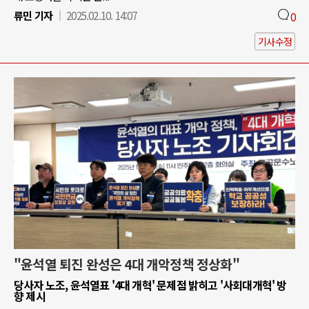
류민 기자
2025.02.10. 14:07
0
기사수정
"윤석열 퇴진 완성은 4대 개악정책 정상화"
당사자 노조, 윤석열표 '4대 개혁' 문제점 밝히고 '사회대개혁' 방
향 제시