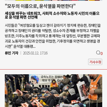
"모두의 이름으로, 윤석열을 파면한다"
세상을 바꾸는 네트워크, 사회적 소수자와 노동자 시민의 이름으
로 윤석열 파면 선언해
시민들은 "여성혐오를 일삼고 젠더 갈라치기 정치에 편승한, 장애인을
공격하고 장애인의 권리를 약탈한, 성소수자 존재를 부정하고 차별을
방조한, 이주노동자를 착취하고 통제하는 데 앞장선, 무분별한 규제파
괴로 노동자의 건강과 안전을 위협한, 기후정의를 외면하고 생명을 경
시한" 윤석열 대통령...
류민 기자
2025.02.12. 17:16
0
기사수정