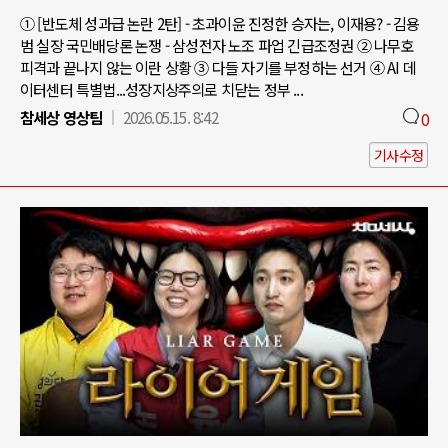
① [반도체 성과급 논란 2탄] - 초과이윤 진정한 승자는, 이재용? - 김용
범 실장 국민배당론 논쟁 - 삼성전자 노조 파업 긴급조정권 ② 나무호
피격과 끝나지 않는 이란 상황 ③ 다들 자기를 부정하는 선거 ④ AI 데
이터센터 특별법...성장지상주의로 치닫는 정부 ...
참세상 영상팀
2026.05.15. 8:42
0
기사수정