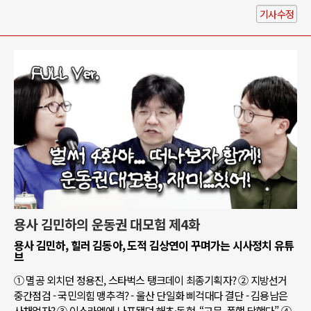
기사수정
용사 김민하의 운동권 대모험 제4화
용사 김민하, 힐러 김동아, 도적 김상연이 꾸며가는 시사정치 유튜
브
① 멸공 외치던 정용진, 스타벅스 탱크데이 최종기획자? ② 지방선거
중간점검 - 국민의힘 맹추격? - 울산 단일화 삐걱대다 결단 - 김용남은
사채업자? ③ 이스라엘에 나포됐던 해초·동현, “고문, 폭행 당했다” ④