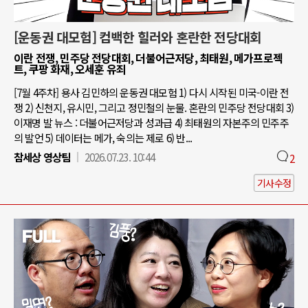
[운동권 대모험] 컴백한 힐러와 혼란한 전당대회
이란 전쟁, 민주당 전당대회, 더불어근저당, 최태원, 메가프로젝
트, 쿠팡 화재, 오세훈 유죄
[7월 4주차] 용사 김민하의 운동권 대모험 1) 다시 시작된 미국-이란 전
쟁 2) 신천지, 유시민, 그리고 정민철의 눈물. 혼란의 민주당 전당대회 3)
이재명 발 뉴스 : 더불어근저당과 성과급 4) 최태원의 자본주의 민주주
의 발언 5) 데이터는 메가, 숙의는 제로 6) 반...
참세상 영상팀
2026.07.23. 10:44
2
기사수정