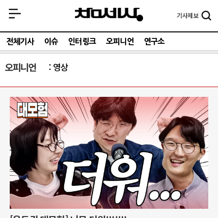
기사
제보
전체기사
이슈
인터링크
오피니언
연구소
오피니언
영상