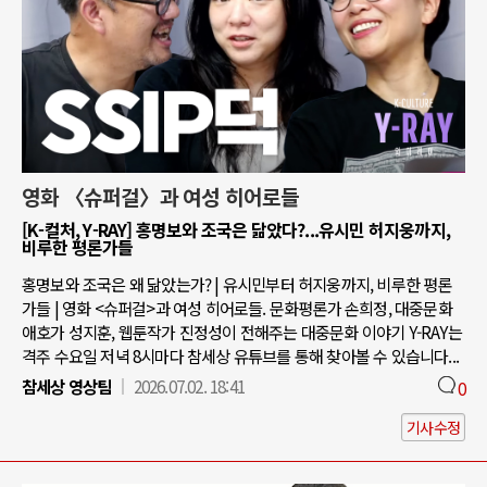
영화 〈슈퍼걸〉과 여성 히어로들
[K-컬처, Y-RAY] 홍명보와 조국은 닮았다?...유시민 허지웅까지,
비루한 평론가들
홍명보와 조국은 왜 닮았는가? | 유시민부터 허지웅까지, 비루한 평론
가들 | 영화 <슈퍼걸>과 여성 히어로들. 문화평론가 손희정, 대중문화
애호가 성지훈, 웹툰작가 진정성이 전해주는 대중문화 이야기 Y-RAY는
격주 수요일 저녁 8시마다 참세상 유튜브를 통해 찾아볼 수 있습니다...
참세상 영상팀
2026.07.02. 18:41
0
기사수정