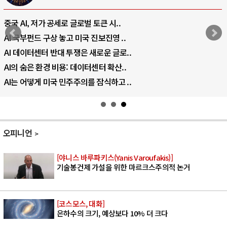
중국 AI, 저가 공세로 글로벌 토큰 시..
AI 국부펀드 구상 놓고 미국 진보진영 ..
AI 데이터센터 반대 투쟁은 새로운 글로..
AI의 숨은 환경 비용: 데이터센터 확산..
AI는 어떻게 미국 민주주의를 잠식하고 ..
오피니언
[야니스 바루파키스(Yanis Varoufakis)]
기술봉건제 가설을 위한 마르크스주의적 논거
[코스모스, 대화]
은하수의 크기, 예상보다 10% 더 크다