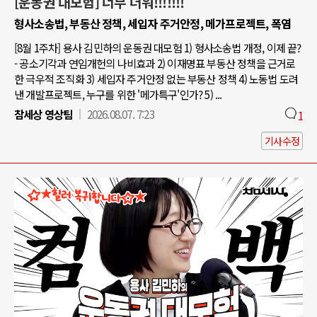
[운동권 대모험] 너무 더워!!!!!!!
형사소송법, 부동산 정책, 세입자 주거안정, 메가프로젝트, 폭염
[8월 1주차] 용사 김민하의 운동권 대모험 1) 형사소송법 개정, 이제 끝?
- 공소기각과 연임개헌의 나비효과 2) 이재명표 부동산 정책을 근거로
한 극우적 조직화 3) 세입자 주거안정 없는 부동산 정책 4) 노동법 도려
낸 개발프로젝트, 누구를 위한 '메가특구'인가? 5) ...
참세상 영상팀
2026.08.07. 7:23
1
기사수정