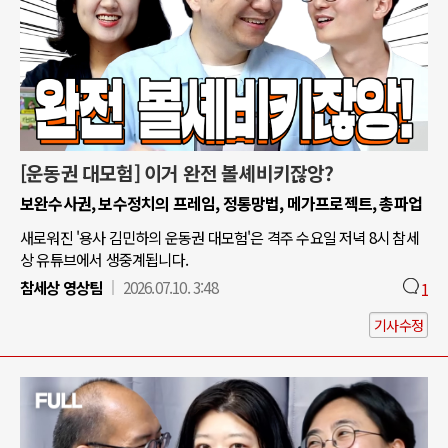
[운동권 대모험] 이거 완전 볼셰비키잖앙?
보완수사권, 보수정치의 프레임, 정통망법, 메가프로젝트, 총파업
새로워진 '용사 김민하의 운동권 대모험'은 격주 수요일 저녁 8시 참세
상 유튜브에서 생중계됩니다.
참세상 영상팀
2026.07.10. 3:48
1
기사수정