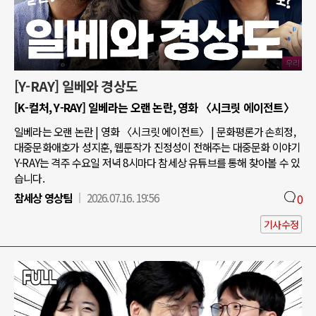
[Y-RAY] 일베와 경상도
[K-컬처, Y-RAY] 일베라는 오랜 논란, 영화 〈시크릿 에이전트〉
일베라는 오랜 논란 | 영화 〈시크릿 에이전트〉 | 문화평론가 손희정,
대중문화애호가 성지훈, 웹툰작가 진정성이 전해주는 대중문화 이야기
Y-RAY는 격주 수요일 저녁 8시마다 참세상 유튜브를 통해 찾아볼 수 있
습니다.
참세상 영상팀
2026.07.16. 19:56
0
기사수정