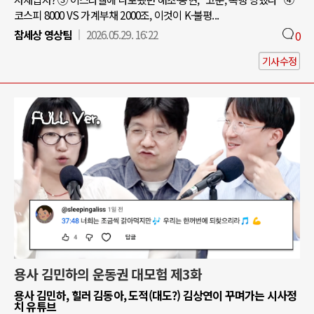
코스피 8000 VS 가계부채 2000조, 이것이 K-불평...
참세상 영상팀
2026.05.29. 16:22
0
기사수정
용사 김민하의 운동권 대모험 제3화
용사 김민하, 힐러 김동아, 도적(대도?) 김상연이 꾸며가는 시사정
치 유튜브