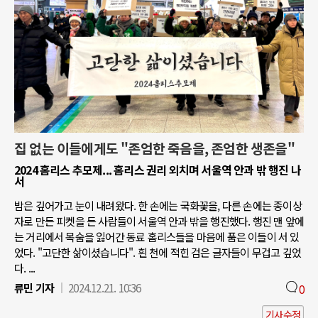
집 없는 이들에게도 "존엄한 죽음을, 존엄한 생존을"
2024 홈리스 추모제... 홈리스 권리 외치며 서울역 안과 밖 행진 나
서
밤은 깊어가고 눈이 내려왔다. 한 손에는 국화꽃을, 다른 손에는 종이상
자로 만든 피켓을 든 사람들이 서울역 안과 밖을 행진했다. 행진 맨 앞에
는 거리에서 목숨을 잃어간 동료 홈리스들을 마음에 품은 이들이 서 있
었다. "고단한 삶이셨습니다". 흰 천에 적힌 검은 글자들이 무겁고 깊었
다. ...
류민 기자
2024.12.21. 10:36
0
기사수정