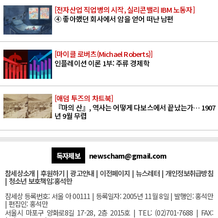
[전자산업 직업병의 시작, 실리콘밸리 IBM 노동자]
④ 좋아했던 회사에서 암을 얻어 떠난 남편
[마이클 로버츠(Michael Roberts)]
인플레이션 이론 1부: 주류 경제학
[애덤 투즈의 차트북]
『마의 산』, 역사는 어떻게 다보스에서 끝났는가… 1907
년 9월 무렵
독자제보
newscham@gmail.com
참세상소개
|
후원하기
|
광고안내
|
이전페이지
|
뉴스레터
|
개인정보취급방침
|
청소년 보호책임:홍석만
참세상 등록번호: 서울 아 00111 | 등록일자: 2005년 11월 8일 | 발행인: 홍석만
| 편집인: 홍석만
서울
시 마포구 양화로8길 17-28, 2층 2015호
| TEL: (02)701-7688 | FAX: