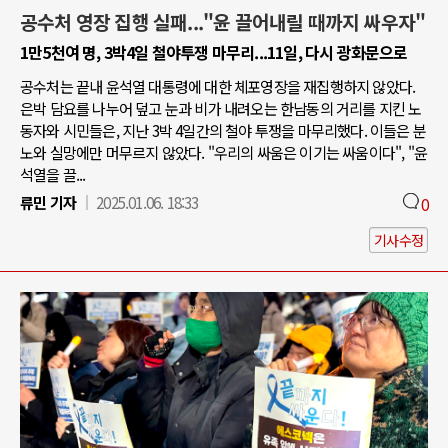
공수처 영장 집행 실패..."윤 끌어내릴 때까지 싸우자"
1만5천여 명, 3박4일 철야투쟁 마무리...11일, 다시 광화문으로
공수처는 끝내 윤석열 대통령에 대한 체포영장을 재집행하지 않았다.
은박 담요를 나누어 덮고 눈과 비가 내려오는 한남동의 거리를 지킨 노
동자와 시민들은, 지난 3박 4일간의 철야 투쟁을 마무리했다. 이들은 분
노와 실망에만 머무르지 않았다. "우리의 싸움은 이기는 싸움이다", "윤
석열을 끌...
류민 기자
2025.01.06. 18:33
0
기사수정