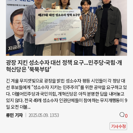
광장 지킨 성소수자 대선 정책 요구...민주당·국힘·개
혁신당은 '묵묵부답'
긴 겨울 무지갯빛으로 광장을 밝힌 성소수자 평등 시민들이 각 정당 대
선 후보들에게 "성소수자 지키는 민주주의"를 위한 공약을 요구하고 있
다. 더불어민주당과 국민의힘, 개혁신당은 아직 분명한 답을 내어놓고
있지 않다. 전국 49개 성소수자 인권단체들이 참여하는 무지개행동이 9
일 오전 더불...
류민 기자
2025.05.09. 13:53
0
기사수정