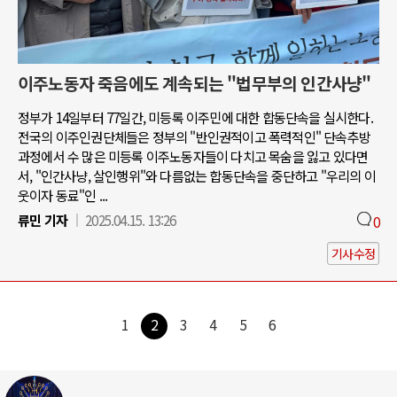
이주노동자 죽음에도 계속되는 "법무부의 인간사냥"
정부가 14일부터 77일간, 미등록 이주민에 대한 합동단속을 실시한다.
전국의 이주인권단체들은 정부의 "반인권적이고 폭력적인" 단속추방
과정에서 수 많은 미등록 이주노동자들이 다치고 목숨을 잃고 있다면
서, "인간사냥, 살인행위"와 다름없는 합동단속을 중단하고 "우리의 이
웃이자 동료"인 ...
류민 기자
2025.04.15. 13:26
0
기사수정
1
2
3
4
5
6