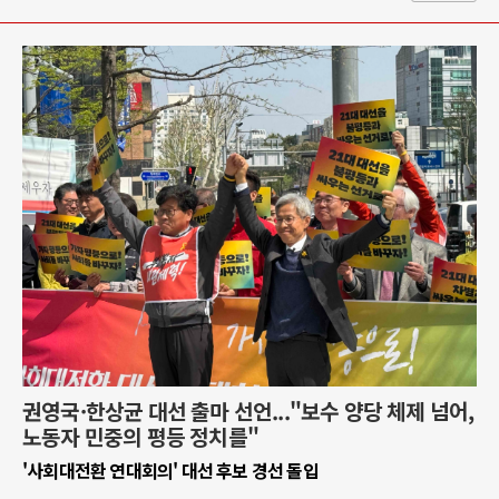
권영국·한상균 대선 출마 선언..."보수 양당 체제 넘어,
노동자 민중의 평등 정치를"
'사회대전환 연대회의' 대선 후보 경선 돌입