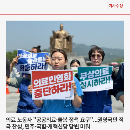
기사수정
의료 노동자 "공공의료·돌봄 정책 요구"...권영국만 적
극 찬성, 민주·국힘·개혁신당 답변 미뤄