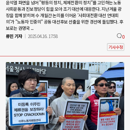
윤석열 파면을 넘어 "평등의 정치, 체제전환의 정치"를 고민하는 노동
사회운동과 진보정당이 힘을 모아 조기 대선에 대응한다. 지난겨울 광
장을 함께 밝히며 수 개월간 논의를 이어온 '사회대전환 대선 연대회
의'가 "노동자 민중의" 공동 대선후보 선출을 위한 경선에 돌입했다. 후
보로는 권영국 ...
류민 기자
2025.04.16. 17:58
0
기사수정