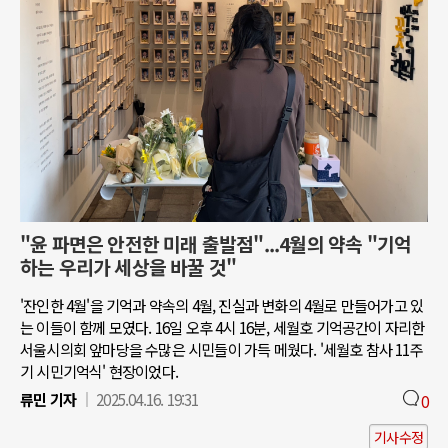
"윤 파면은 안전한 미래 출발점"...4월의 약속 "기억
하는 우리가 세상을 바꿀 것"
'잔인한 4월'을 기억과 약속의 4월, 진실과 변화의 4월로 만들어가고 있
는 이들이 함께 모였다. 16일 오후 4시 16분, 세월호 기억공간이 자리한
서울시의회 앞마당을 수많은 시민들이 가득 메웠다. '세월호 참사 11주
기 시민기억식' 현장이었다.
류민 기자
2025.04.16. 19:31
0
기사수정