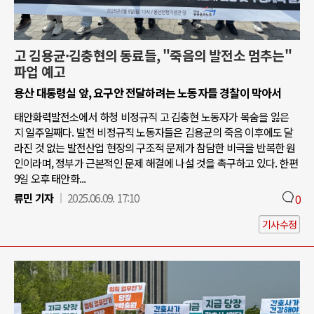
고 김용균·김충현의 동료들, "죽음의 발전소 멈추는"
파업 예고
용산 대통령실 앞, 요구안 전달하려는 노동자들 경찰이 막아서
태안화력발전소에서 하청 비정규직 고 김충현 노동자가 목숨을 잃은
지 일주일째다. 발전 비정규직 노동자들은 김용균의 죽음 이후에도 달
라진 것 없는 발전산업 현장의 구조적 문제가 참담한 비극을 반복한 원
인이라며, 정부가 근본적인 문제 해결에 나설 것을 촉구하고 있다. 한편
9일 오후 태안화...
류민 기자
2025.06.09. 17:10
0
기사수정