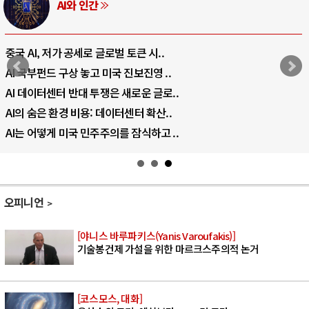
AI와 인간
중국 AI, 저가 공세로 글로벌 토큰 시..
AI 국부펀드 구상 놓고 미국 진보진영 ..
AI 데이터센터 반대 투쟁은 새로운 글로..
AI의 숨은 환경 비용: 데이터센터 확산..
AI는 어떻게 미국 민주주의를 잠식하고 ..
오피니언
[야니스 바루파키스(Yanis Varoufakis)]
기술봉건제 가설을 위한 마르크스주의적 논거
[코스모스, 대화]