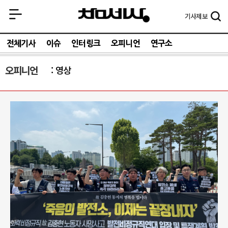
기사
제보
전체기사
이슈
인터링크
오피니언
연구소
오피니언
영상