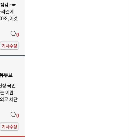
검 - 국
이스라엘에
00조, 이것
0
기사수정
 유튜브
 실장 국민
않는 이란
주의로 치닫
0
기사수정