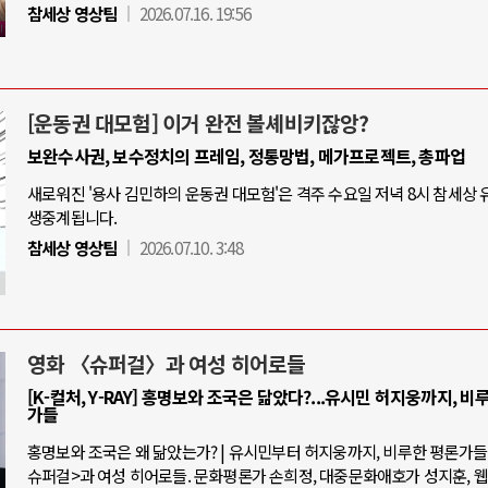
참세상 영상팀
2026.07.16. 19:56
[운동권 대모험] 이거 완전 볼셰비키잖앙?
보완수사권, 보수정치의 프레임, 정통망법, 메가프로젝트, 총파업
새로워진 '용사 김민하의 운동권 대모험'은 격주 수요일 저녁 8시 참세상
생중계됩니다.
참세상 영상팀
2026.07.10. 3:48
영화 〈슈퍼걸〉과 여성 히어로들
[K-컬처, Y-RAY] 홍명보와 조국은 닮았다?...유시민 허지웅까지, 비
가들
홍명보와 조국은 왜 닮았는가? | 유시민부터 허지웅까지, 비루한 평론가들 |
슈퍼걸>과 여성 히어로들. 문화평론가 손희정, 대중문화애호가 성지훈, 