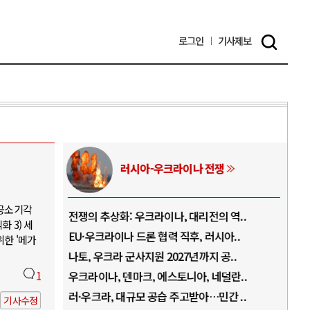
로그인
기사
제보
쟁
중동 위기
 공소기각
 역..
호르무즈 갈등 격화, 트럼프 정치·경제 ..
중국
 3) 세
아..
호르무즈 해협 통행료를 철회한 트럼프
A
위한 '메가
공..
이란, 호르무즈 해협 봉쇄 선택한 배경
A
덜란..
1
트럼프, 이란 압박수단 한계 직면
A
간 ..
하마스, 가자 통치권 이양으로 휴전 의지..
A
기사수정