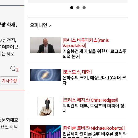
팡 화재,
오피니언
) 신천지,
[야니스 바루파키스(Yanis
Varoufakis)]
: 더불어근
기술봉건제 가설을 위한 마르크스주
의는 제로
의적 논거
2
[코스모스, 대화]
은하수의 크기, 예상보다 10% 더 크
기사수정
다
[크리스 헤지스(Chris Hedges)]
백악관의 대부, 트럼프의 마피아 정
치
대중문화애호
수요일 저녁
[마이클 로버츠(Michael Roberts)]
인플레이션 이론 2부: 비주류 경제학