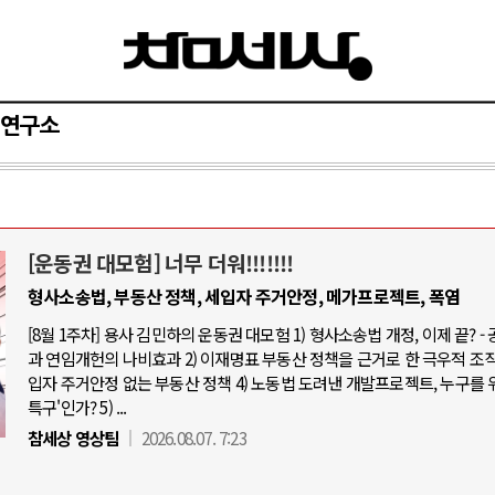
연구소
[운동권 대모험] 너무 더워!!!!!!!
와 인간
러시아-우크라이나 전
형사소송법, 부동산 정책, 세입자 주거안정, 메가프로젝트, 폭염
[8월 1주차] 용사 김민하의 운동권 대모험 1) 형사소송법 개정, 이제 끝? -
공세로 글로벌 토큰 시..
전쟁의 추상화: 우크라이나, 대리전의
과 연임개헌의 나비효과 2) 이재명표 부동산 정책을 근거로 한 극우적 조직화
상 놓고 미국 진보진영 ..
EU·우크라이나 드론 협력 직후, 러시
입자 주거안정 없는 부동산 정책 4) 노동법 도려낸 개발프로젝트, 누구를 
특구'인가? 5) ...
반대 투쟁은 새로운 글로..
나토, 우크라 군사지원 2027년까지 
참세상 영상팀
2026.08.07. 7:23
 비용: 데이터센터 확산..
우크라이나, 덴마크, 에스토니아, 네
국 민주주의를 잠식하고 ..
러·우크라, 대규모 공습 주고받아…민