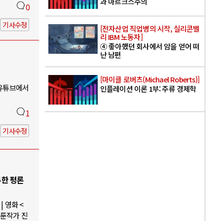
과 마르크스주의
0
기사수정
[전자산업 직업병의 시작, 실리콘밸
리 IBM 노동자]
④ 좋아했던 회사에서 암을 얻어 떠
난 남편
[마이클 로버츠(Michael Roberts)]
 유튜브에서
인플레이션 이론 1부: 주류 경제학
1
기사수정
루한 평론
 영화 <
웹툰작가 진