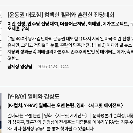
[운동권 대모험] 컴백한 힐러와 혼란한 전당대회
이란 전쟁, 민주당 전당대회, 더불어근저당, 최태원, 메가프로젝트, 쿠
오세훈 유죄
[7월 4주차] 용사 김민하의 운동권 대모험 1) 다시 시작된 미국-이란 전쟁 2
유시민, 그리고 정민철의 눈물. 혼란의 민주당 전당대회 3) 이재명 발 뉴스 
저당과 성과급 4) 최태원의 자본주의 민주주의 발언 5) 데이터는 메가, 숙
6) 반...
참세상 영상팀
2026.07.23. 10:44
[Y-RAY] 일베와 경상도
[K-컬처, Y-RAY] 일베라는 오랜 논란, 영화 〈시크릿 에이전트〉
일베라는 오랜 논란 | 영화 〈시크릿 에이전트〉 | 문화평론가 손희정, 
가 성지훈, 웹툰작가 진정성이 전해주는 대중문화 이야기 Y-RAY는 격주 
8시마다 참세상 유튜브를 통해 찾아볼 수 있습니다.