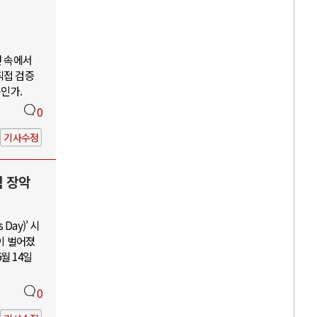
언 속에서
직접 검증
구인가.
0
기사수정
력 장악
Day)’ 시
이 벌어졌
월 14일
0