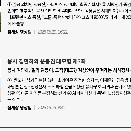
① 멸공 외치던 정용진, 스타벅스 탱크데이 최종기획자? ② 지방선거 중간점
민의힘 맹추격? - 울산 단일화 삐걱대다 결단 - 김용남은 사채업자? ③ 
나포됐던 해초·동현, “고문, 폭행 당했다” ④ 코스피 8000 VS 가계부채 20
이 K-불평...
참세상 영상팀
2026.05.29. 16:22
용사 김민하의 운동권 대모험 제3화
용사 김민하, 힐러 김동아, 도적(대도?) 김상연이 꾸며가는 시사정치
① [반도체 성과급 논란 2탄] - 초과이윤 진정한 승자는, 이재용? - 김용범
배당론 논쟁 - 삼성전자 노조 파업 긴급조정권 ② 나무호 피격과 끝나지 
상황 ③ 다들 자기를 부정하는 선거 ④ AI 데이터센터 특별법...성장지상
는 정부 ...
참세상 영상팀
2026.05.15. 8:42