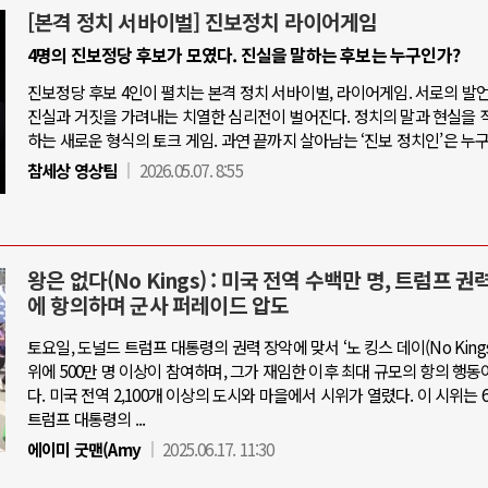
[본격 정치 서바이벌] 진보정치 라이어게임
4명의 진보정당 후보가 모였다. 진실을 말하는 후보는 누구인가?
진보정당 후보 4인이 펼치는 본격 정치 서바이벌, 라이어게임. 서로의 발
진실과 거짓을 가려내는 치열한 심리전이 벌어진다. 정치의 말과 현실을 
하는 새로운 형식의 토크 게임. 과연 끝까지 살아남는 ‘진보 정치인’은 누
참세상 영상팀
2026.05.07. 8:55
왕은 없다(No Kings) : 미국 전역 수백만 명, 트럼프 권
에 항의하며 군사 퍼레이드 압도
토요일, 도널드 트럼프 대통령의 권력 장악에 맞서 ‘노 킹스 데이(No Kings 
위에 500만 명 이상이 참여하며, 그가 재임한 이후 최대 규모의 항의 행동
다. 미국 전역 2,100개 이상의 도시와 마을에서 시위가 열렸다. 이 시위는 6
트럼프 대통령의 ...
에이미 굿맨(Amy
2025.06.17. 11:30