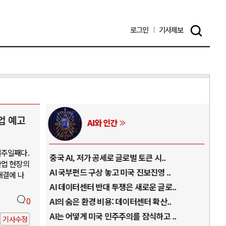
로그인
기사
제보
업 예고
러시아-우크라이나 전쟁
일주일째다.
글로벌 토큰 시..
전쟁의 추상화: 우크라이나, 대리전의 역..
산업 현장의
 미국 진보진영 ..
EU·우크라이나 드론 협력 직후, 러시아..
해결에 나
쟁은 새로운 글로..
나토, 우크라 군사지원 2027년까지 공..
 데이터센터 확산..
0
우크라이나, 덴마크, 에스토니아, 네덜란..
주의를 잠식하고 ..
러·우크라, 대규모 공습 주고받아…민간 ..
기사수정