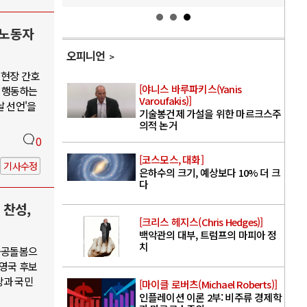
 노동자
오피니언
 현장 간호
[야니스 바루파키스(Yanis
 행동하는
Varoufakis)]
날 선언'을
기술봉건제 가설을 위한 마르크스주
의적 논거
0
[코스모스, 대화]
기사수정
은하수의 크기, 예상보다 10% 더 크
다
 찬성,
[크리스 헤지스(Chris Hedges)]
백악관의 대부, 트럼프의 마피아 정
치
·공공돌봄으
권영국 후보
당과 국민
[마이클 로버츠(Michael Roberts)]
인플레이션 이론 2부: 비주류 경제학