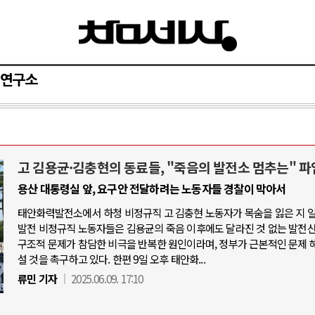
연구소
고 김용균·김충현의 동료들, "죽음의 발전소 멈추는" 파
중동 위기
AI와 인간
용산 대통령실 앞, 요구안 전달하려는 노동자들 경찰이 막아서
태안화력발전소에서 하청 비정규직 고 김충현 노동자가 목숨을 잃은 지 
르무즈 갈등 격화, 트럼프 정치·경제 ..
중국 AI, 저가 공세로 
발전 비정규직 노동자들은 김용균의 죽음 이후에도 달라진 것 없는 발전
르무즈 해협 통행료를 철회한 트럼프
AI 국부펀드 구상 놓고
구조적 문제가 참담한 비극을 반복한 원인이라며, 정부가 근본적인 문제 
설 것을 촉구하고 있다. 한편 9일 오후 태안화...
란, 호르무즈 해협 봉쇄 선택한 배경
AI 데이터센터 반대 투
류민 기자
2025.06.09. 17:10
럼프, 이란 압박수단 한계 직면
AI의 숨은 환경 비용:
마스, 가자 통치권 이양으로 휴전 의지..
AI는 어떻게 미국 민주