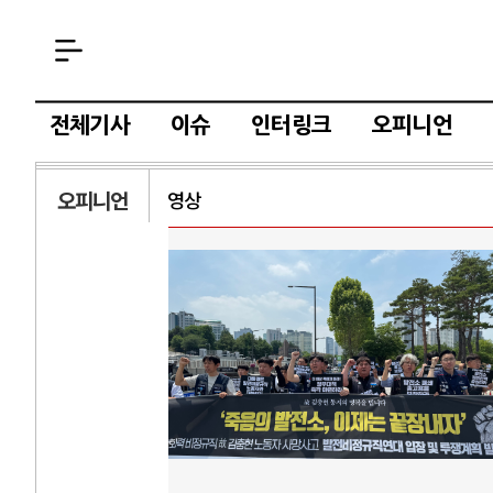
전체기사
이슈
인터링크
오피니언
오피니언
영상
러시아-우크라이나 전쟁
..
전쟁의 추상화: 우크라이나, 대리전의 역..
호
 ..
EU·우크라이나 드론 협력 직후, 러시아..
호
글로..
나토, 우크라 군사지원 2027년까지 공..
이
산..
우크라이나, 덴마크, 에스토니아, 네덜란..
트
고 ..
러·우크라, 대규모 공습 주고받아…민간 ..
하