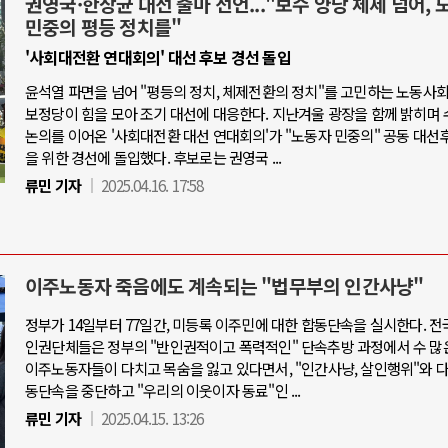
권영국·한상균 대선 출마 선언..."보수 양당 체제 넘어, 
민중의 평등 정치를"
'사회대전환 연대회의' 대선 후보 경선 돌입
윤석열 파면을 넘어 "평등의 정치, 체제전환의 정치"를 고민하는 노동사
보정당이 힘을 모아 조기 대선에 대응한다. 지난겨울 광장을 함께 밝히며 
논의를 이어온 '사회대전환 대선 연대회의'가 "노동자 민중의" 공동 대선
을 위한 경선에 돌입했다. 후보로는 권영국 ...
류민 기자
2025.04.16. 17:58
이주노동자 죽음에도 계속되는 "법무부의 인간사냥"
정부가 14일부터 77일간, 미등록 이주민에 대한 합동단속을 실시한다. 전
인권단체들은 정부의 "반인권적이고 폭력적인" 단속추방 과정에서 수 많
이주노동자들이 다치고 목숨을 잃고 있다면서, "인간사냥, 살인행위"와 
동단속을 중단하고 "우리의 이웃이자 동료"인 ...
류민 기자
2025.04.15. 13:26