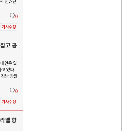
수자 인권단
0
기사수정
손잡고 공
 대안은 있
고 있다.
 경남 창원
0
기사수정
스라엘 향