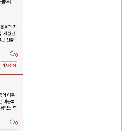
노동자
회운동과 진
수 개월간
후보 선출
0
기사수정
국의 이주
은 미등록
다름없는 합
0