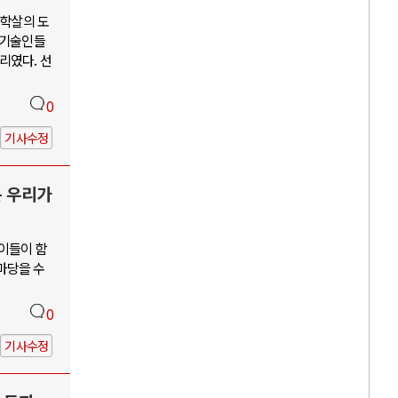
단학살의 도
학기술인들
리였다. 선
0
기사수정
는 우리가
 이들이 함
앞마당을 수
0
기사수정