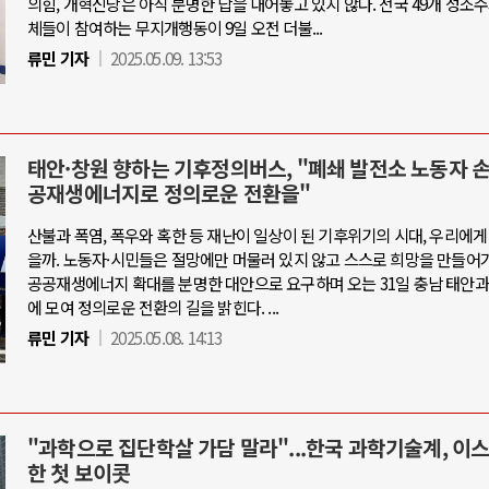
의힘, 개혁신당은 아직 분명한 답을 내어놓고 있지 않다. 전국 49개 성소
체들이 참여하는 무지개행동이 9일 오전 더불...
류민 기자
2025.05.09. 13:53
태안·창원 향하는 기후정의버스, "폐쇄 발전소 노동자 
공재생에너지로 정의로운 전환을"
산불과 폭염, 폭우와 혹한 등 재난이 일상이 된 기후위기의 시대, 우리에게
을까. 노동자·시민들은 절망에만 머물러 있지 않고 스스로 희망을 만들어가
공공재생에너지 확대를 분명한 대안으로 요구하며 오는 31일 충남 태안과
에 모여 정의로운 전환의 길을 밝힌다. ...
류민 기자
2025.05.08. 14:13
"과학으로 집단학살 가담 말라"...한국 과학기술계, 이
한 첫 보이콧