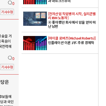
과 마르크스주의
0
기사수정
[전자산업 직업병의 시작, 실리콘밸
리 IBM 노동자]
④ 좋아했던 회사에서 암을 얻어 떠
난 남편
 숨을 거
[마이클 로버츠(Michael Roberts)]
의 죽음이
인플레이션 이론 1부: 주류 경제학
한국전력에
0
기사수정
신당은
 후보들에
주당과 국민