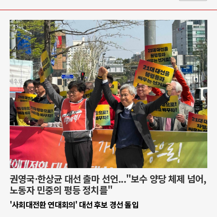
권영국·한상균 대선 출마 선언..."보수 양당 체제 넘어,
노동자 민중의 평등 정치를"
'사회대전환 연대회의' 대선 후보 경선 돌입