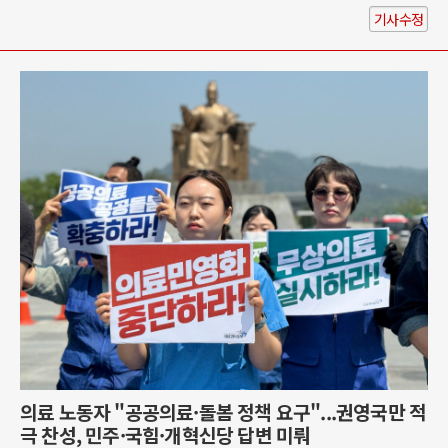
기사수정
의료 노동자 "공공의료·돌봄 정책 요구"...권영국만 적
극 찬성, 민주·국힘·개혁신당 답변 미뤄