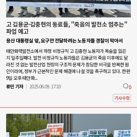
고 김용균·김충현의 동료들, "죽음의 발전소 멈추는"
파업 예고
용산 대통령실 앞, 요구안 전달하려는 노동자들 경찰이 막아서
태안화력발전소에서 하청 비정규직 고 김충현 노동자가 목숨을 잃은
지 일주일째다. 발전 비정규직 노동자들은 김용균의 죽음 이후에도 달
라진 것 없는 발전산업 현장의 구조적 문제가 참담한 비극을 반복한 원
인이라며, 정부가 근본적인 문제 해결에 나설 것을 촉구하고 있다. 한편
9일 오후 태안화...
류민 기자
2025.06.09. 17:10
0
기사수정