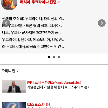
러시아-우크라이나 전쟁
전쟁의 추상화: 우크라이나, 대리전의 역..
EU·우크라이나 드론 협력 직후, 러시아..
나토, 우크라 군사지원 2027년까지 공..
우크라이나, 덴마크, 에스토니아, 네덜란..
러·우크라, 대규모 공습 주고받아…민간 ..
오피니언
[야니스 바루파키스(Yanis Varoufakis)]
기술봉건제 가설을 위한 마르크스주의적 논거
[코스모스, 대화]