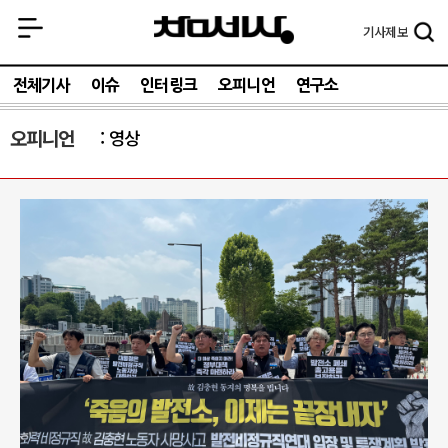
기사
제보
전체기사
이슈
인터링크
오피니언
연구소
오피니언
영상