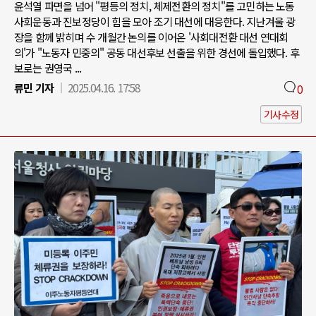
윤석열 파면을 넘어 "평등의 정치, 체제전환의 정치"를 고민하는 노동
사회운동과 진보정당이 힘을 모아 조기 대선에 대응한다. 지난겨울 광
장을 함께 밝히며 수 개월간 논의를 이어온 '사회대전환 대선 연대회
의'가 "노동자 민중의" 공동 대선후보 선출을 위한 경선에 돌입했다. 후
보로는 권영국 ...
류민 기자
2025.04.16. 17:58
0
기사수정