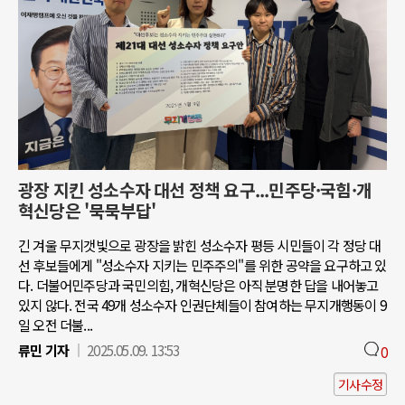
광장 지킨 성소수자 대선 정책 요구...민주당·국힘·개
혁신당은 '묵묵부답'
긴 겨울 무지갯빛으로 광장을 밝힌 성소수자 평등 시민들이 각 정당 대
선 후보들에게 "성소수자 지키는 민주주의"를 위한 공약을 요구하고 있
다. 더불어민주당과 국민의힘, 개혁신당은 아직 분명한 답을 내어놓고
있지 않다. 전국 49개 성소수자 인권단체들이 참여하는 무지개행동이 9
일 오전 더불...
류민 기자
2025.05.09. 13:53
0
기사수정