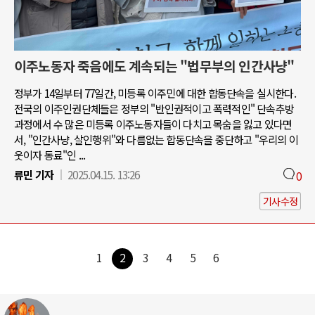
이주노동자 죽음에도 계속되는 "법무부의 인간사냥"
정부가 14일부터 77일간, 미등록 이주민에 대한 합동단속을 실시한다.
전국의 이주인권단체들은 정부의 "반인권적이고 폭력적인" 단속추방
과정에서 수 많은 미등록 이주노동자들이 다치고 목숨을 잃고 있다면
서, "인간사냥, 살인행위"와 다름없는 합동단속을 중단하고 "우리의 이
웃이자 동료"인 ...
류민 기자
2025.04.15. 13:26
0
기사수정
1
2
3
4
5
6