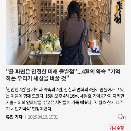
"윤 파면은 안전한 미래 출발점"...4월의 약속 "기억
하는 우리가 세상을 바꿀 것"
'잔인한 4월'을 기억과 약속의 4월, 진실과 변화의 4월로 만들어가고 있
는 이들이 함께 모였다. 16일 오후 4시 16분, 세월호 기억공간이 자리한
서울시의회 앞마당을 수많은 시민들이 가득 메웠다. '세월호 참사 11주
기 시민기억식' 현장이었다.
류민 기자
2025.04.16. 19:31
0
기사수정