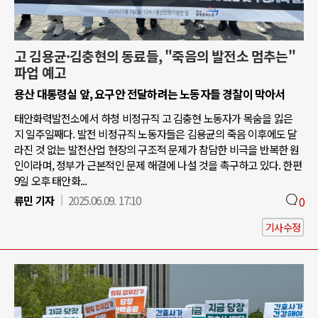
고 김용균·김충현의 동료들, "죽음의 발전소 멈추는"
파업 예고
용산 대통령실 앞, 요구안 전달하려는 노동자들 경찰이 막아서
태안화력발전소에서 하청 비정규직 고 김충현 노동자가 목숨을 잃은
지 일주일째다. 발전 비정규직 노동자들은 김용균의 죽음 이후에도 달
라진 것 없는 발전산업 현장의 구조적 문제가 참담한 비극을 반복한 원
인이라며, 정부가 근본적인 문제 해결에 나설 것을 촉구하고 있다. 한편
9일 오후 태안화...
류민 기자
2025.06.09. 17:10
0
기사수정