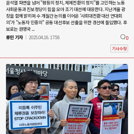
윤석열 파면을 넘어 "평등의 정치, 체제전환의 정치"를 고민하는 노동
사회운동과 진보정당이 힘을 모아 조기 대선에 대응한다. 지난겨울 광
장을 함께 밝히며 수 개월간 논의를 이어온 '사회대전환 대선 연대회
의'가 "노동자 민중의" 공동 대선후보 선출을 위한 경선에 돌입했다. 후
보로는 권영국 ...
류민 기자
2025.04.16. 17:58
0
기사수정