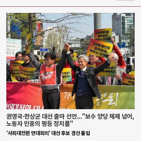
권영국·한상균 대선 출마 선언..."보수 양당 체제 넘어,
노동자 민중의 평등 정치를"
'사회대전환 연대회의' 대선 후보 경선 돌입