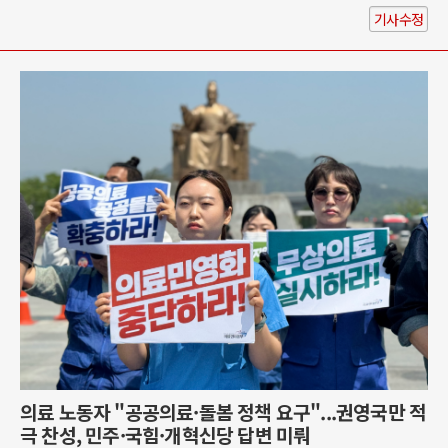
기사수정
의료 노동자 "공공의료·돌봄 정책 요구"...권영국만 적
극 찬성, 민주·국힘·개혁신당 답변 미뤄