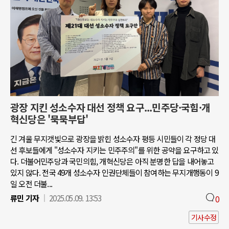
광장 지킨 성소수자 대선 정책 요구...민주당·국힘·개
혁신당은 '묵묵부답'
긴 겨울 무지갯빛으로 광장을 밝힌 성소수자 평등 시민들이 각 정당 대
선 후보들에게 "성소수자 지키는 민주주의"를 위한 공약을 요구하고 있
다. 더불어민주당과 국민의힘, 개혁신당은 아직 분명한 답을 내어놓고
있지 않다. 전국 49개 성소수자 인권단체들이 참여하는 무지개행동이 9
일 오전 더불...
류민 기자
2025.05.09. 13:53
0
기사수정