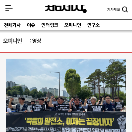
기사
제보
전체기사
이슈
인터링크
오피니언
연구소
오피니언
영상