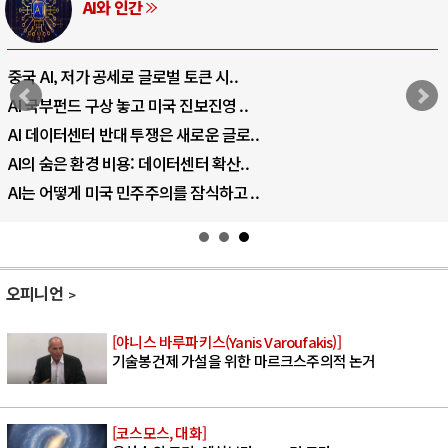
AI와 인간
중국 AI, 저가 공세로 글로벌 토큰 시..
AI 국부펀드 구상 놓고 미국 진보진영 ..
AI 데이터센터 반대 투쟁은 새로운 글로..
AI의 숨은 환경 비용: 데이터센터 확산..
AI는 어떻게 미국 민주주의를 잠식하고 ..
오피니언
[야니스 바루파키스(Yanis Varoufakis)]
기술봉건제 가설을 위한 마르크스주의적 논거
[코스모스, 대화]