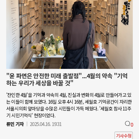
"윤 파면은 안전한 미래 출발점"...4월의 약속 "기억
하는 우리가 세상을 바꿀 것"
'잔인한 4월'을 기억과 약속의 4월, 진실과 변화의 4월로 만들어가고 있
는 이들이 함께 모였다. 16일 오후 4시 16분, 세월호 기억공간이 자리한
서울시의회 앞마당을 수많은 시민들이 가득 메웠다. '세월호 참사 11주
기 시민기억식' 현장이었다.
류민 기자
2025.04.16. 19:31
0
기사수정