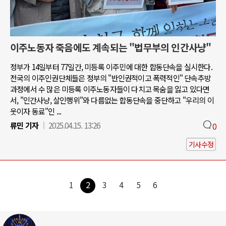
이주노동자 죽음에도 계속되는 "법무부의 인간사냥"
정부가 14일부터 77일간, 미등록 이주민에 대한 합동단속을 실시한다.
전국의 이주인권단체들은 정부의 "반인권적이고 폭력적인" 단속추방
과정에서 수 많은 미등록 이주노동자들이 다치고 목숨을 잃고 있다면
서, "인간사냥, 살인행위"와 다름없는 합동단속을 중단하고 "우리의 이
웃이자 동료"인 ...
류민 기자
2025.04.15. 13:26
0
기사수정
1
2
3
4
5
6