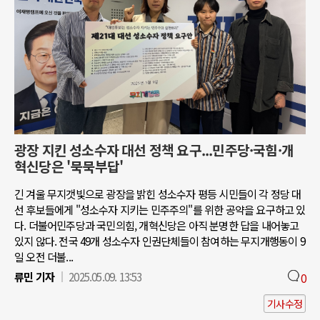
광장 지킨 성소수자 대선 정책 요구...민주당·국힘·개
혁신당은 '묵묵부답'
긴 겨울 무지갯빛으로 광장을 밝힌 성소수자 평등 시민들이 각 정당 대
선 후보들에게 "성소수자 지키는 민주주의"를 위한 공약을 요구하고 있
다. 더불어민주당과 국민의힘, 개혁신당은 아직 분명한 답을 내어놓고
있지 않다. 전국 49개 성소수자 인권단체들이 참여하는 무지개행동이 9
일 오전 더불...
류민 기자
2025.05.09. 13:53
0
기사수정