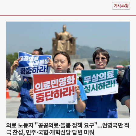
기사수정
의료 노동자 "공공의료·돌봄 정책 요구"...권영국만 적
극 찬성, 민주·국힘·개혁신당 답변 미뤄