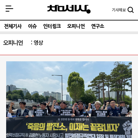
기사
제보
전체기사
이슈
인터링크
오피니언
연구소
오피니언
영상