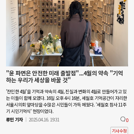
"윤 파면은 안전한 미래 출발점"...4월의 약속 "기억
하는 우리가 세상을 바꿀 것"
'잔인한 4월'을 기억과 약속의 4월, 진실과 변화의 4월로 만들어가고 있
는 이들이 함께 모였다. 16일 오후 4시 16분, 세월호 기억공간이 자리한
서울시의회 앞마당을 수많은 시민들이 가득 메웠다. '세월호 참사 11주
기 시민기억식' 현장이었다.
류민 기자
2025.04.16. 19:31
0
기사수정