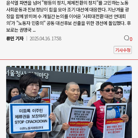
윤석열 파면을 넘어 "평등의 정치, 체제전환의 정치"를 고민하는 노동
사회운동과 진보정당이 힘을 모아 조기 대선에 대응한다. 지난겨울 광
장을 함께 밝히며 수 개월간 논의를 이어온 '사회대전환 대선 연대회
의'가 "노동자 민중의" 공동 대선후보 선출을 위한 경선에 돌입했다. 후
보로는 권영국 ...
류민 기자
2025.04.16. 17:58
0
기사수정