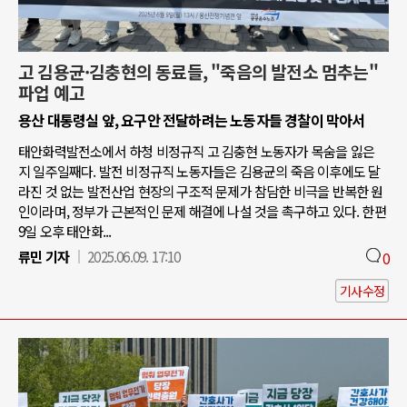
고 김용균·김충현의 동료들, "죽음의 발전소 멈추는"
파업 예고
용산 대통령실 앞, 요구안 전달하려는 노동자들 경찰이 막아서
태안화력발전소에서 하청 비정규직 고 김충현 노동자가 목숨을 잃은
지 일주일째다. 발전 비정규직 노동자들은 김용균의 죽음 이후에도 달
라진 것 없는 발전산업 현장의 구조적 문제가 참담한 비극을 반복한 원
인이라며, 정부가 근본적인 문제 해결에 나설 것을 촉구하고 있다. 한편
9일 오후 태안화...
류민 기자
2025.06.09. 17:10
0
기사수정