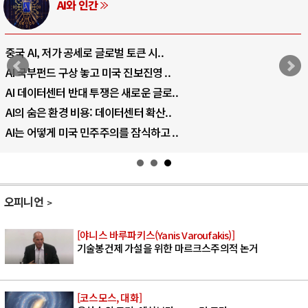
러시아-우크
벌 토큰 시..
전쟁의 추상화: 우크라이나
국 진보진영 ..
EU·우크라이나 드론 협력 
 새로운 글로..
나토, 우크라 군사지원 20
이터센터 확산..
우크라이나, 덴마크, 에스
를 잠식하고 ..
러·우크라, 대규모 공습 
오피니언
[야니스 바루파키스(Yanis Varoufakis)]
기술봉건제 가설을 위한 마르크스주의적 논거
[코스모스, 대화]