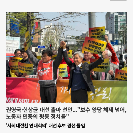
권영국·한상균 대선 출마 선언..."보수 양당 체제 넘어,
노동자 민중의 평등 정치를"
'사회대전환 연대회의' 대선 후보 경선 돌입