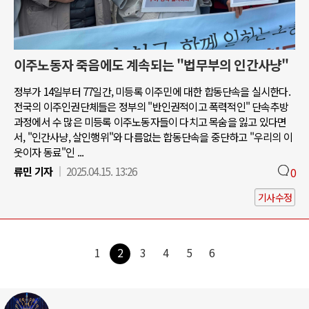
이주노동자 죽음에도 계속되는 "법무부의 인간사냥"
정부가 14일부터 77일간, 미등록 이주민에 대한 합동단속을 실시한다.
전국의 이주인권단체들은 정부의 "반인권적이고 폭력적인" 단속추방
과정에서 수 많은 미등록 이주노동자들이 다치고 목숨을 잃고 있다면
서, "인간사냥, 살인행위"와 다름없는 합동단속을 중단하고 "우리의 이
웃이자 동료"인 ...
류민 기자
2025.04.15. 13:26
0
기사수정
1
2
3
4
5
6