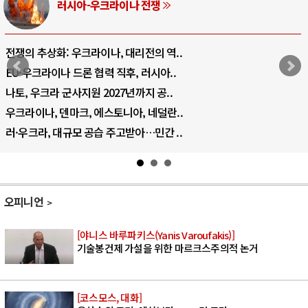
러시아-우크라이나 전쟁
전쟁의 추상화: 우크라이나, 대리전의 역..
EU·우크라이나 드론 협력 직후, 러시아..
나토, 우크라 군사지원 2027년까지 공..
우크라이나, 덴마크, 에스토니아, 네덜란..
러·우크라, 대규모 공습 주고받아…민간 ..
오피니언
[야니스 바루파키스(Yanis Varoufakis)]
기술봉건제 가설을 위한 마르크스주의적 논거
[코스모스, 대화]