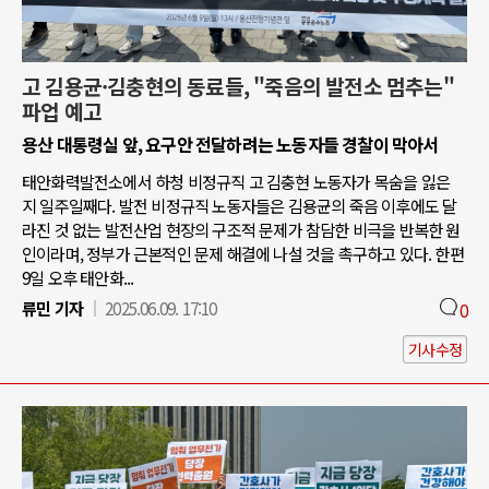
고 김용균·김충현의 동료들, "죽음의 발전소 멈추는"
파업 예고
용산 대통령실 앞, 요구안 전달하려는 노동자들 경찰이 막아서
태안화력발전소에서 하청 비정규직 고 김충현 노동자가 목숨을 잃은
지 일주일째다. 발전 비정규직 노동자들은 김용균의 죽음 이후에도 달
라진 것 없는 발전산업 현장의 구조적 문제가 참담한 비극을 반복한 원
인이라며, 정부가 근본적인 문제 해결에 나설 것을 촉구하고 있다. 한편
9일 오후 태안화...
류민 기자
2025.06.09. 17:10
0
기사수정