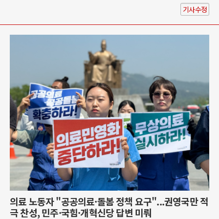
기사수정
의료 노동자 "공공의료·돌봄 정책 요구"...권영국만 적
극 찬성, 민주·국힘·개혁신당 답변 미뤄