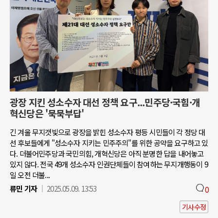
광장 지킨 성소수자 대선 정책 요구...민주당·국힘·개
혁신당은 '묵묵부답'
긴 겨울 무지갯빛으로 광장을 밝힌 성소수자 평등 시민들이 각 정당 대
선 후보들에게 "성소수자 지키는 민주주의"를 위한 공약을 요구하고 있
다. 더불어민주당과 국민의힘, 개혁신당은 아직 분명한 답을 내어놓고
있지 않다. 전국 49개 성소수자 인권단체들이 참여하는 무지개행동이 9
일 오전 더불...
류민 기자
2025.05.09. 13:53
0
기사수정