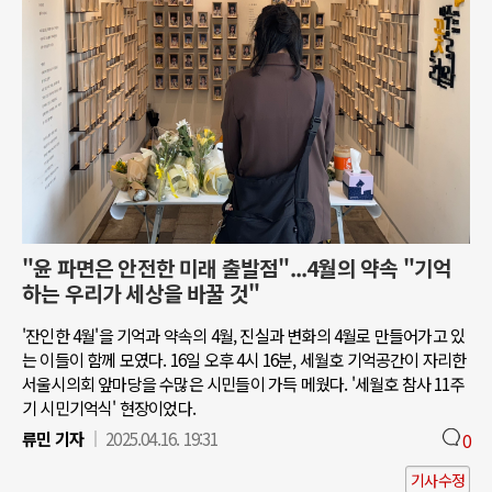
"윤 파면은 안전한 미래 출발점"...4월의 약속 "기억
하는 우리가 세상을 바꿀 것"
'잔인한 4월'을 기억과 약속의 4월, 진실과 변화의 4월로 만들어가고 있
는 이들이 함께 모였다. 16일 오후 4시 16분, 세월호 기억공간이 자리한
서울시의회 앞마당을 수많은 시민들이 가득 메웠다. '세월호 참사 11주
기 시민기억식' 현장이었다.
류민 기자
2025.04.16. 19:31
0
기사수정