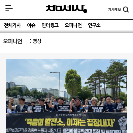
기사
제보
전체기사
이슈
인터링크
오피니언
연구소
오피니언
영상