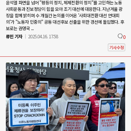
윤석열 파면을 넘어 "평등의 정치, 체제전환의 정치"를 고민하는 노동
사회운동과 진보정당이 힘을 모아 조기 대선에 대응한다. 지난겨울 광
장을 함께 밝히며 수 개월간 논의를 이어온 '사회대전환 대선 연대회
의'가 "노동자 민중의" 공동 대선후보 선출을 위한 경선에 돌입했다. 후
보로는 권영국 ...
류민 기자
2025.04.16. 17:58
0
기사수정