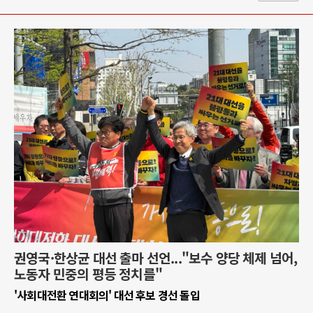
권영국·한상균 대선 출마 선언..."보수 양당 체제 넘어,
노동자 민중의 평등 정치를"
'사회대전환 연대회의' 대선 후보 경선 돌입