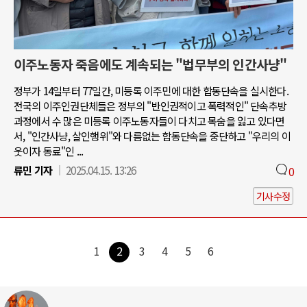
이주노동자 죽음에도 계속되는 "법무부의 인간사냥"
정부가 14일부터 77일간, 미등록 이주민에 대한 합동단속을 실시한다.
전국의 이주인권단체들은 정부의 "반인권적이고 폭력적인" 단속추방
과정에서 수 많은 미등록 이주노동자들이 다치고 목숨을 잃고 있다면
서, "인간사냥, 살인행위"와 다름없는 합동단속을 중단하고 "우리의 이
웃이자 동료"인 ...
류민 기자
2025.04.15. 13:26
0
기사수정
1
2
3
4
5
6