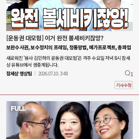
[운동권 대모험] 이거 완전 볼셰비키잖앙?
보완수사권, 보수정치의 프레임, 정통망법, 메가프로젝트, 총파업
새로워진 '용사 김민하의 운동권 대모험'은 격주 수요일 저녁 8시 참세
상 유튜브에서 생중계됩니다.
참세상 영상팀
2026.07.10. 3:48
1
기사수정