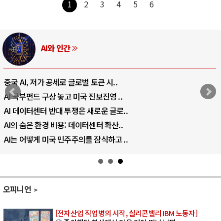
1
2
3
4
5
6
러시아-우크라이나 전쟁
전쟁의 추상화: 우크라이나, 대리전의 역..
EU·우크라이나 드론 협력 직후, 러시아..
나토, 우크라 군사지원 2027년까지 공..
우크라이나, 덴마크, 에스토니아, 네덜란..
러·우크라, 대규모 공습 주고받아…민간 ..
오피니언
[전자산업 직업병의 시작, 실리콘밸리 IBM 노동자]