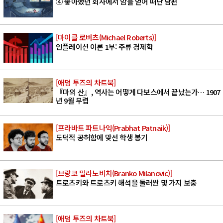
④ 좋아했던 회사에서 암을 얻어 떠난 남편
[마이클 로버츠(Michael Roberts)]
인플레이션 이론 1부: 주류 경제학
[애덤 투즈의 차트북]
『마의 산』, 역사는 어떻게 다보스에서 끝났는가… 1907
년 9월 무렵
[프라바트 파트나익(Prabhat Patnaik)]
도덕적 공허함에 맞선 학생 봉기
[브랑코 밀라노비치(Branko Milanovic)]
트로츠키와 트로츠키 해석을 둘러싼 몇 가지 보충
[애덤 투즈의 차트북]