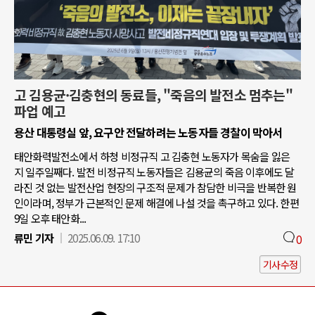
고 김용균·김충현의 동료들, "죽음의 발전소 멈추는"
파업 예고
용산 대통령실 앞, 요구안 전달하려는 노동자들 경찰이 막아서
태안화력발전소에서 하청 비정규직 고 김충현 노동자가 목숨을 잃은
지 일주일째다. 발전 비정규직 노동자들은 김용균의 죽음 이후에도 달
라진 것 없는 발전산업 현장의 구조적 문제가 참담한 비극을 반복한 원
인이라며, 정부가 근본적인 문제 해결에 나설 것을 촉구하고 있다. 한편
9일 오후 태안화...
류민 기자
2025.06.09. 17:10
0
기사수정