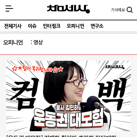
기사
제보
전체기사
이슈
인터링크
오피니언
연구소
오피니언
영상