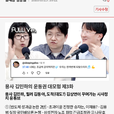
기사수정
용사 김민하의 운동권 대모험 제3화
용사 김민하, 힐러 김동아, 도적(대도?) 김상연이 꾸며가는 시사정
치 유튜브
① [반도체 성과급 논란 2탄] - 초과이윤 진정한 승자는, 이재용? - 김용
범 실장 국민배당론 논쟁 - 삼성전자 노조 파업 긴급조정권 ② 나무호