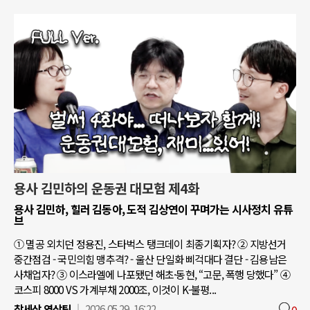
용사 김민하의 운동권 대모험 제4화
용사 김민하, 힐러 김동아, 도적 김상연이 꾸며가는 시사정치 유튜
브
① 멸공 외치던 정용진, 스타벅스 탱크데이 최종기획자? ② 지방선거
중간점검 - 국민의힘 맹추격? - 울산 단일화 삐걱대다 결단 - 김용남은
사채업자? ③ 이스라엘에 나포됐던 해초·동현, “고문, 폭행 당했다” ④
코스피 8000 VS 가계부채 2000조, 이것이 K-불평...
참세상 영상팀
2026.05.29. 16:22
0