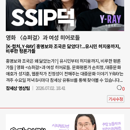
영화 〈슈퍼걸〉과 여성 히어로들
[K-컬처, Y-RAY] 홍명보와 조국은 닮았다?...유시민 허지웅까지,
비루한 평론가들
홍명보와 조국은 왜 닮았는가? | 유시민부터 허지웅까지, 비루한 평론
가들 | 영화 <슈퍼걸>과 여성 히어로들. 문화평론가 손희정, 대중문화
애호가 성지훈, 웹툰작가 진정성이 전해주는 대중문화 이야기 Y-RAY는
격주 수요일 저녁 8시마다 참세상 유튜브를 통해 찾아볼 수 있습니다...
참세상 영상팀
2026.07.02. 18:41
0
기사수정