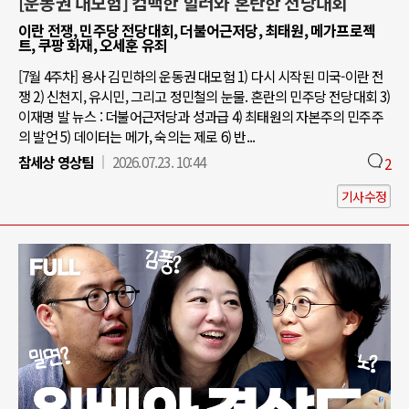
[운동권 대모험] 컴백한 힐러와 혼란한 전당대회
이란 전쟁, 민주당 전당대회, 더불어근저당, 최태원, 메가프로젝
트, 쿠팡 화재, 오세훈 유죄
[7월 4주차] 용사 김민하의 운동권 대모험 1) 다시 시작된 미국-이란 전
쟁 2) 신천지, 유시민, 그리고 정민철의 눈물. 혼란의 민주당 전당대회 3)
이재명 발 뉴스 : 더불어근저당과 성과급 4) 최태원의 자본주의 민주주
의 발언 5) 데이터는 메가, 숙의는 제로 6) 반...
참세상 영상팀
2026.07.23. 10:44
2
기사수정