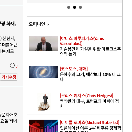
팡 화재,
오피니언
) 신천지,
[야니스 바루파키스(Yanis
Varoufakis)]
: 더불어근
기술봉건제 가설을 위한 마르크스주
의는 제로
의적 논거
2
[코스모스, 대화]
은하수의 크기, 예상보다 10% 더 크
기사수정
다
[크리스 헤지스(Chris Hedges)]
백악관의 대부, 트럼프의 마피아 정
치
대중문화애호
수요일 저녁
[마이클 로버츠(Michael Roberts)]
인플레이션 이론 2부: 비주류 경제학