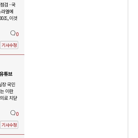
검 - 국
이스라엘에
00조, 이것
0
기사수정
 유튜브
 실장 국민
않는 이란
주의로 치닫
0
기사수정