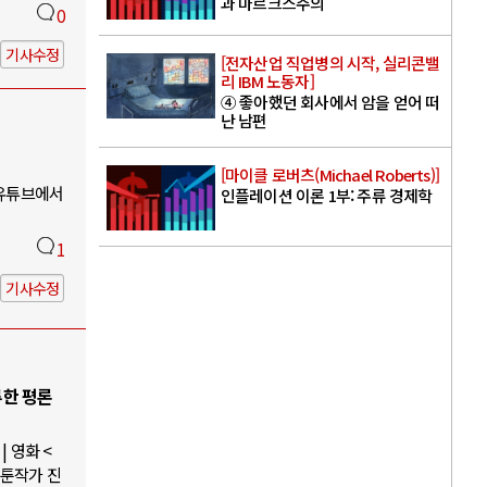
과 마르크스주의
0
기사수정
[전자산업 직업병의 시작, 실리콘밸
리 IBM 노동자]
④ 좋아했던 회사에서 암을 얻어 떠
난 남편
[마이클 로버츠(Michael Roberts)]
 유튜브에서
인플레이션 이론 1부: 주류 경제학
1
기사수정
루한 평론
 영화 <
웹툰작가 진