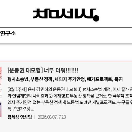
연구소
[운동권 대모험] 너무 더워!!!!!!!
와 인간
러시아-우크라이나 전쟁
형사소송법, 부동산 정책, 세입자 주거안정, 메가프로젝트, 폭염
[8월 1주차] 용사 김민하의 운동권 대모험 1) 형사소송법 개정, 이제 끝? -
공세로 글로벌 토큰 시..
전쟁의 추상화: 우크라이나, 대리전의 
과 연임개헌의 나비효과 2) 이재명표 부동산 정책을 근거로 한 극우적 조직화
 놓고 미국 진보진영 ..
EU·우크라이나 드론 협력 직후, 러시
입자 주거안정 없는 부동산 정책 4) 노동법 도려낸 개발프로젝트, 누구를 
특구'인가? 5) ...
반대 투쟁은 새로운 글로..
나토, 우크라 군사지원 2027년까지 공
참세상 영상팀
2026.08.07. 7:23
비용: 데이터센터 확산..
우크라이나, 덴마크, 에스토니아, 네
국 민주주의를 잠식하고 ..
러·우크라, 대규모 공습 주고받아…민간