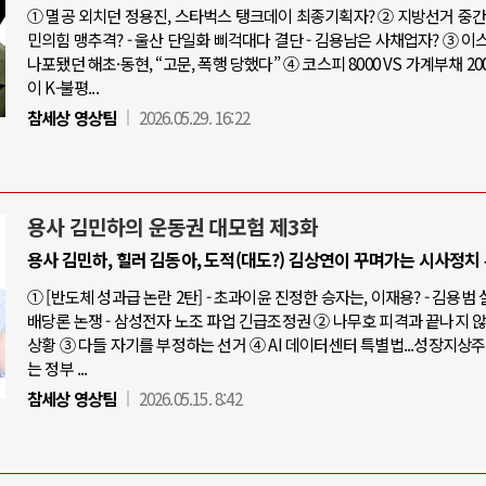
① 멸공 외치던 정용진, 스타벅스 탱크데이 최종기획자? ② 지방선거 중간점
민의힘 맹추격? - 울산 단일화 삐걱대다 결단 - 김용남은 사채업자? ③ 
나포됐던 해초·동현, “고문, 폭행 당했다” ④ 코스피 8000 VS 가계부채 20
이 K-불평...
참세상 영상팀
2026.05.29. 16:22
용사 김민하의 운동권 대모험 제3화
용사 김민하, 힐러 김동아, 도적(대도?) 김상연이 꾸며가는 시사정치
① [반도체 성과급 논란 2탄] - 초과이윤 진정한 승자는, 이재용? - 김용범
배당론 논쟁 - 삼성전자 노조 파업 긴급조정권 ② 나무호 피격과 끝나지 
상황 ③ 다들 자기를 부정하는 선거 ④ AI 데이터센터 특별법...성장지상
는 정부 ...
참세상 영상팀
2026.05.15. 8:42