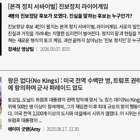
[본격 정치 서바이벌] 진보정치 라이어게임
4명의 진보정당 후보가 모였다. 진실을 말하는 후보는 누구인가?
진보정당 후보 4인이 펼치는 본격 정치 서바이벌, 라이어게임. 서로의 발
진실과 거짓을 가려내는 치열한 심리전이 벌어진다. 정치의 말과 현실을 
하는 새로운 형식의 토크 게임. 과연 끝까지 살아남는 ‘진보 정치인’은 누
참세상 영상팀
2026.05.07. 8:55
왕은 없다(No Kings) : 미국 전역 수백만 명, 트럼프 권
에 항의하며 군사 퍼레이드 압도
토요일, 도널드 트럼프 대통령의 권력 장악에 맞서 ‘노 킹스 데이(No Kings 
위에 500만 명 이상이 참여하며, 그가 재임한 이후 최대 규모의 항의 행동
다. 미국 전역 2,100개 이상의 도시와 마을에서 시위가 열렸다. 이 시위는 6
트럼프 대통령의 ...
에이미 굿맨(Amy
2025.06.17. 11:30