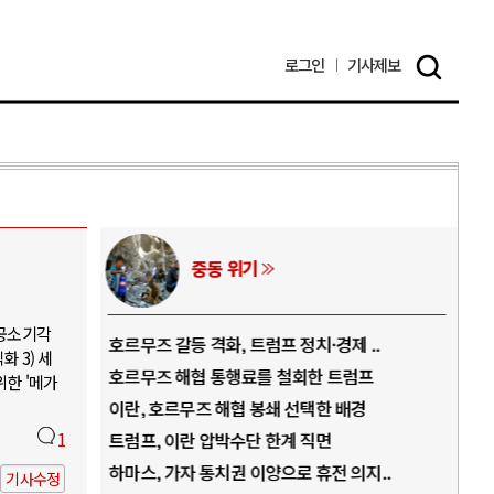
로그인
기사
제보
중동 위기
 공소기각
역..
호르무즈 갈등 격화, 트럼프 정치·경제 ..
중국
 3) 세
아..
호르무즈 해협 통행료를 철회한 트럼프
AI
위한 '메가
..
이란, 호르무즈 해협 봉쇄 선택한 배경
AI
덜란..
1
트럼프, 이란 압박수단 한계 직면
AI
 ..
하마스, 가자 통치권 이양으로 휴전 의지..
AI
기사수정