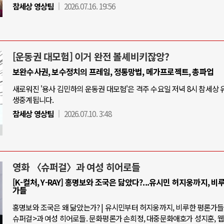
참세상 영상팀
2026.07.16. 19:56
[운동권 대모험] 이거 완전 볼셰비키잖앙?
보완수사권, 보수정치의 프레임, 정통망법, 메가프로젝트, 총파업
새로워진 '용사 김민하의 운동권 대모험'은 격주 수요일 저녁 8시 참세상
생중계됩니다.
참세상 영상팀
2026.07.10. 3:48
영화 〈슈퍼걸〉과 여성 히어로들
[K-컬처, Y-RAY] 홍명보와 조국은 닮았다?...유시민 허지웅까지, 비
가들
홍명보와 조국은 왜 닮았는가? | 유시민부터 허지웅까지, 비루한 평론가들 |
슈퍼걸>과 여성 히어로들. 문화평론가 손희정, 대중문화애호가 성지훈, 