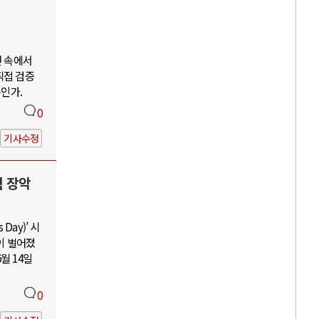
언 속에서
직접 검증
구인가.
0
기사수정
력 장악
Day)’ 시
이 벌어졌
월 14일
0