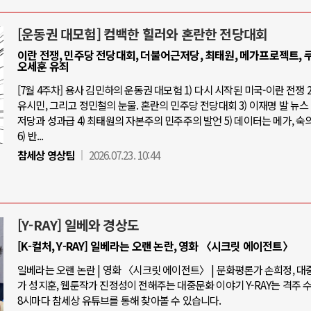
[운동권 대모험] 컴백한 힐러와 혼란한 전당대회
이란 전쟁, 민주당 전당대회, 더불어근저당, 최태원, 메가프로젝트, 쿠
오세훈 유죄
[7월 4주차] 용사 김민하의 운동권 대모험 1) 다시 시작된 미국-이란 전쟁 2
유시민, 그리고 정민철의 눈물. 혼란의 민주당 전당대회 3) 이재명 발 뉴스 
저당과 성과급 4) 최태원의 자본주의 민주주의 발언 5) 데이터는 메가, 숙
6) 반...
참세상 영상팀
2026.07.23. 10:44
[Y-RAY] 일베와 경상도
[K-컬처, Y-RAY] 일베라는 오랜 논란, 영화 〈시크릿 에이전트〉
일베라는 오랜 논란 | 영화 〈시크릿 에이전트〉 | 문화평론가 손희정, 
가 성지훈, 웹툰작가 진정성이 전해주는 대중문화 이야기 Y-RAY는 격주 
8시마다 참세상 유튜브를 통해 찾아볼 수 있습니다.