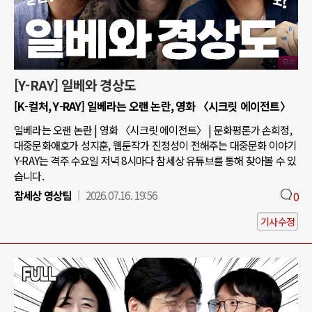
[Y-RAY] 일베와 경상도
[K-컬처, Y-RAY] 일베라는 오랜 논란, 영화 〈시크릿 에이전트〉
일베라는 오랜 논란 | 영화 〈시크릿 에이전트〉 | 문화평론가 손희정,
대중문화애호가 성지훈, 웹툰작가 진정성이 전해주는 대중문화 이야기
Y-RAY는 격주 수요일 저녁 8시마다 참세상 유튜브를 통해 찾아볼 수 있
습니다.
참세상 영상팀
2026.07.16. 19:56
0
기사수정