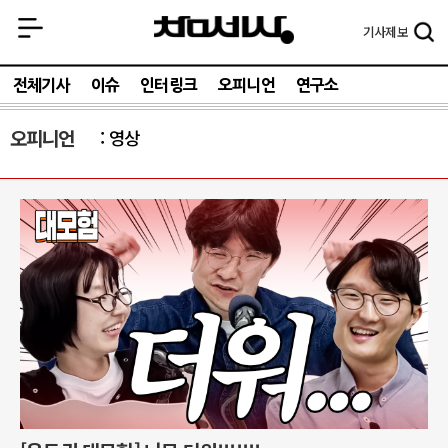
기사
제보
전체기사
이슈
인터링크
오피니언
연구소
오피니언
영상