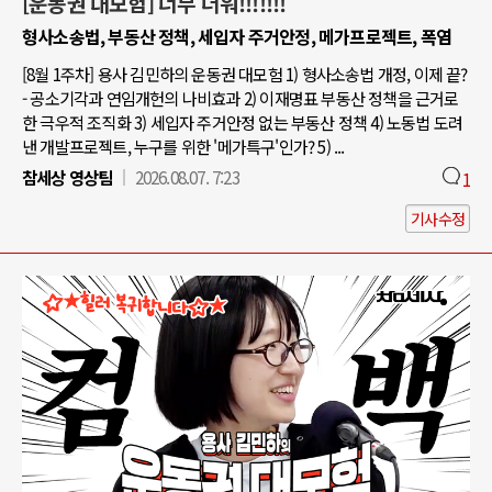
[운동권 대모험] 너무 더워!!!!!!!
형사소송법, 부동산 정책, 세입자 주거안정, 메가프로젝트, 폭염
[8월 1주차] 용사 김민하의 운동권 대모험 1) 형사소송법 개정, 이제 끝?
- 공소기각과 연임개헌의 나비효과 2) 이재명표 부동산 정책을 근거로
한 극우적 조직화 3) 세입자 주거안정 없는 부동산 정책 4) 노동법 도려
낸 개발프로젝트, 누구를 위한 '메가특구'인가? 5) ...
참세상 영상팀
2026.08.07. 7:23
1
기사수정