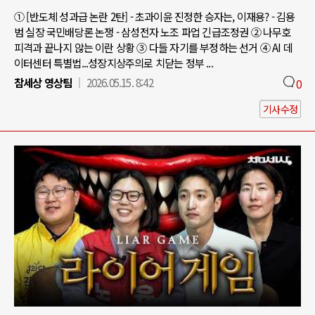
① [반도체 성과급 논란 2탄] - 초과이윤 진정한 승자는, 이재용? - 김용
범 실장 국민배당론 논쟁 - 삼성전자 노조 파업 긴급조정권 ② 나무호
피격과 끝나지 않는 이란 상황 ③ 다들 자기를 부정하는 선거 ④ AI 데
이터센터 특별법...성장지상주의로 치닫는 정부 ...
참세상 영상팀
2026.05.15. 8:42
0
기사수정