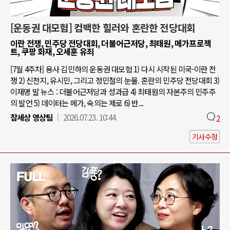
[운동권 대모험] 컴백한 힐러와 혼란한 전당대회
이란 전쟁, 민주당 전당대회, 더불어근저당, 최태원, 메가프로젝
트, 쿠팡 화재, 오세훈 유죄
[7월 4주차] 용사 김민하의 운동권 대모험 1) 다시 시작된 미국-이란 전
쟁 2) 신천지, 유시민, 그리고 정민철의 눈물. 혼란의 민주당 전당대회 3)
이재명 발 뉴스 : 더불어근저당과 성과급 4) 최태원의 자본주의 민주주
의 발언 5) 데이터는 메가, 숙의는 제로 6) 반...
참세상 영상팀
2026.07.23. 10:44
2
기사수정