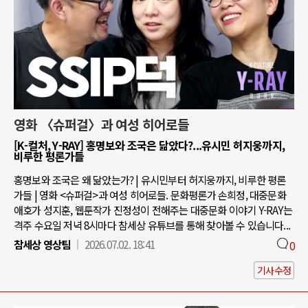
영화 〈슈퍼걸〉과 여성 히어로들
[K-컬처, Y-RAY] 홍명보와 조국은 닮았다?...유시민 허지웅까지,
비루한 평론가들
홍명보와 조국은 왜 닮았는가? | 유시민부터 허지웅까지, 비루한 평론
가들 | 영화 <슈퍼걸>과 여성 히어로들. 문화평론가 손희정, 대중문화
애호가 성지훈, 웹툰작가 진정성이 전해주는 대중문화 이야기 Y-RAY는
격주 수요일 저녁 8시마다 참세상 유튜브를 통해 찾아볼 수 있습니다...
참세상 영상팀
2026.07.02. 18:41
0
기사수정