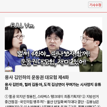
기사수정
용사 김민하의 운동권 대모험 제4화
용사 김민하, 힐러 김동아, 도적 김상연이 꾸며가는 시사정치 유튜
브
① 멸공 외치던 정용진, 스타벅스 탱크데이 최종기획자? ② 지방선거
중간점검 - 국민의힘 맹추격? - 울산 단일화 삐걱대다 결단 - 김용남은
사채업자? ③ 이스라엘에 나포됐던 해초·동현, “고문, 폭행 당했다” ④