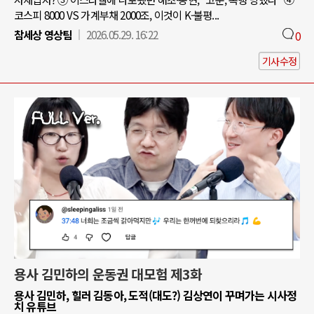
코스피 8000 VS 가계부채 2000조, 이것이 K-불평...
참세상 영상팀
2026.05.29. 16:22
0
기사수정
용사 김민하의 운동권 대모험 제3화
용사 김민하, 힐러 김동아, 도적(대도?) 김상연이 꾸며가는 시사정
치 유튜브