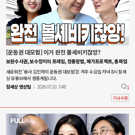
[운동권 대모험] 이거 완전 볼셰비키잖앙?
보완수사권, 보수정치의 프레임, 정통망법, 메가프로젝트, 총파업
새로워진 '용사 김민하의 운동권 대모험'은 격주 수요일 저녁 8시 참세
상 유튜브에서 생중계됩니다.
참세상 영상팀
2026.07.10. 3:48
1
기사수정