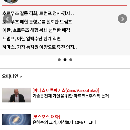
호르무즈 갈등 격화, 트럼프 정치·경제 ..
호르무즈 해협 통행료를 철회한 트럼프
이란, 호르무즈 해협 봉쇄 선택한 배경
트럼프, 이란 압박수단 한계 직면
하마스, 가자 통치권 이양으로 휴전 의지..
오피니언
[야니스 바루파키스(Yanis Varoufakis)]
기술봉건제 가설을 위한 마르크스주의적 논거
[코스모스, 대화]
은하수의 크기, 예상보다 10% 더 크다