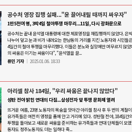
공수처 영장 집행 실패..."윤 끌어내릴 때까지 싸우자"
1만5천여 명, 3박4일 철야투쟁 마무리...11일, 다시 광화문으로
공수처는 끝내 윤석열 대통령에 대한 체포영장을 재집행하지 않았다. 은
나누어 덮고 눈과 비가 내려오는 한남동의 거리를 지킨 노동자와 시민들은,
4일간의 철야 투쟁을 마무리했다. 이들은 분노와 실망에만 머무르지 않았다
의 싸움은 이기는 싸움이다", "윤석열을 끌...
류민 기자
2025.01.06. 18:33
아리셀 참사 184일, "우리 싸움은 끝나지 않았다"
성탄 전야 밝힌 연대의 다짐...삼성전자 앞 투쟁 문화제 열려
뜨거운 여름, 23명 노동자의 목숨을 앗아간 아리셀 참사 후 두 번의 계절이
유가족들은 여전히 영정을 품에 안고 거리에 있다. 성탄절 전야, 184일간의
투쟁을 돌아보고 새로운 싸움을 준비하는 유가족들과 연대 단체들이 모였
동자도 정주노동자도 더는 일하다 죽...