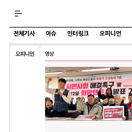
전체기사
이슈
인터링크
오피니언
오피니언
영상
AI와 인간
러시
중국 AI, 저가 공세로 글로벌 토큰 시..
전쟁의 추상화: 
AI 국부펀드 구상 놓고 미국 진보진영 ..
EU·우크라이나 
AI 데이터센터 반대 투쟁은 새로운 글로..
나토, 우크라 군사
AI의 숨은 환경 비용: 데이터센터 확산..
우크라이나, 덴마
AI는 어떻게 미국 민주주의를 잠식하고 ..
러·우크라, 대규