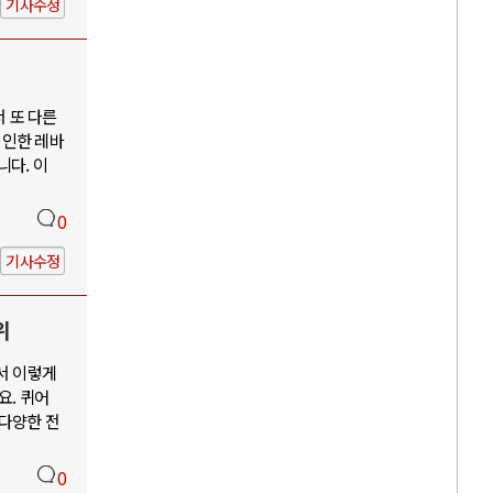
기사수정
서 또 다른
 인한 레바
니다. 이
0
기사수정
위
서 이렇게
요. 퀴어
 다양한 전
0