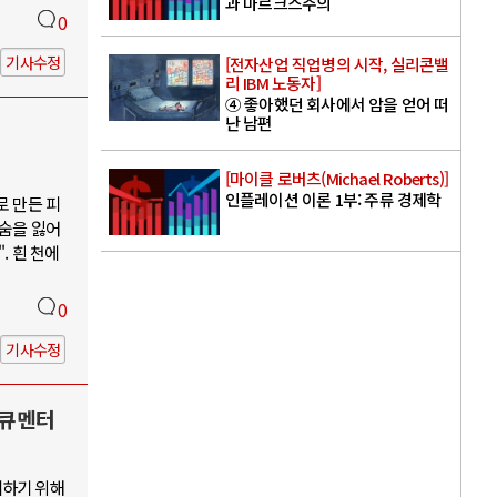
과 마르크스주의
0
기사수정
[전자산업 직업병의 시작, 실리콘밸
리 IBM 노동자]
④ 좋아했던 회사에서 암을 얻어 떠
난 남편
[마이클 로버츠(Michael Roberts)]
인플레이션 이론 1부: 주류 경제학
로 만든 피
목숨을 잃어
. 흰 천에
0
기사수정
다큐멘터
지하기 위해