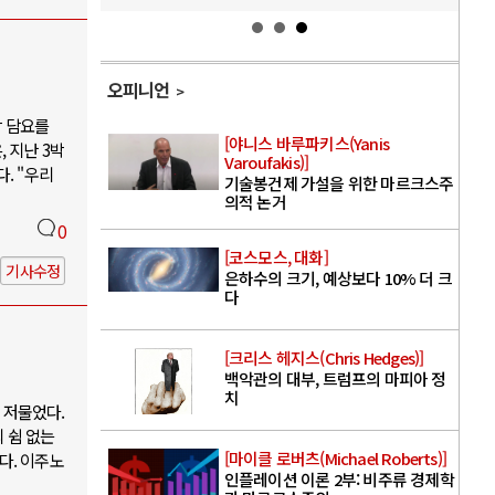
오피니언
박 담요를
[야니스 바루파키스(Yanis
 지난 3박
Varoufakis)]
. "우리
기술봉건제 가설을 위한 마르크스주
의적 논거
0
[코스모스, 대화]
기사수정
은하수의 크기, 예상보다 10% 더 크
다
[크리스 헤지스(Chris Hedges)]
백악관의 대부, 트럼프의 마피아 정
치
 저물었다.
 쉼 없는
[마이클 로버츠(Michael Roberts)]
다. 이주노
인플레이션 이론 2부: 비주류 경제학