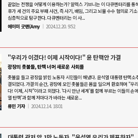
끝없는 전쟁을 어떻게 이용하는가? 알렉스 기브니는 이 다큐멘터리를 통
후가 세 건의 주요 부패 사건, 즉 사기, 배임, 그리고 뇌물 수수 혐의로 기
심층적으로 탐구한다. 다큐멘터리는 이 사...
에이미 굿맨(Amy
2024.12.20. 9:52
"우리가 이겼다! 이제 시작이다!" 윤 탄핵안 가결
광장의 촛불들, 탄핵 너머 새로운 사회를
촛불을 들고 광장을 밝힌 노동자 시민들이 해냈다. 윤석열 대통령 탄핵소
결되었다. 가결의 순간, 광장에 모인 촛불들은 몸을 일으켜 환호하며 "우
다! 이제, 시작"이라고 외쳤다. '다시 만난 세계'를 함께 부르는 이들의 손에
열 탄핵'과 함께 저마다가 바라는 새로운...
류민 기자
2024.12.14. 18:01
대통령 관저 앞 1만 노동자, "윤석열 우리가 체포하자"