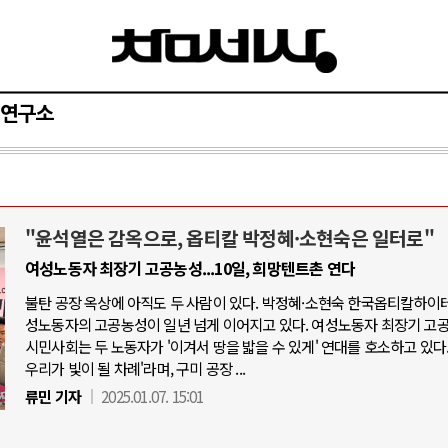
연구소
"윤석열은 감옥으로, 옵티칼 박정혜·소현숙은 일터로"
아-우크라이나 전쟁
중동 위기
여성노동자 최장기 고공농성...10일, 희망텐트촌 연다
불탄 공장 옥상에 아직도 두 사람이 있다. 박정혜·소현숙 한국옵티칼하이테
우크라이나, 대리전의 역..
호르무즈 갈등 격화, 트럼프 정치·경제 
성노동자의 고공농성이 일년 넘게 이어지고 있다. 여성노동자 최장기 고
드론 협력 직후, 러시아..
호르무즈 해협 통행료를 철회한 트
시민사회는 두 노동자가 '이겨서 땅을 밟을 수 있게' 연대를 호소하고 있다.
우리가 빛이 될 차례'라며, 구미 공장 ...
지원 2027년까지 공..
이란, 호르무즈 해협 봉쇄 선택한 배
류민 기자
2025.01.07. 15:01
크, 에스토니아, 네덜란..
트럼프, 이란 압박수단 한계 직면
모 공습 주고받아…민간 ..
하마스, 가자 통치권 이양으로 휴전 의