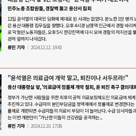
민주노총 조합원들, 경찰벽 뚫고 용산서 집회
12일 윤석열의 대국민 담화에 제대로 된 사과는 없었다. 분노한 1만 명의
은 용산 대통령 집무실을 향했다. 오후 4시경 남영역 인근에서 경찰 바리
로 막혔던 노동자들은, 오후 5시 한강진역에 다시 모여 경찰의 저지선을 
관저 앞까지 나아갔다.
류민 기자
2024.12.12. 19:43
"윤석열은 의료급여 개악 말고, 퇴진이나 서두르라!"
용산 대통령실 앞, '의료급여 정률제 개악 철회, 윤 퇴진 촉구 결의대회
정부가 가난한 사람들을 위한 최후의 공적 의료보장제도인 의료급여 체계
추진하고 있다. 수급자의 본인부담금을 정액제에서 정률제로 변경한다는 
률제로 개편되면 수급자들의 의료비 부담이 더 늘어난다. 수급 당사자들
는 이번 개편안이 "가난한 이들의 건강권을 공격하는...
류민 기자
2024.12.10. 17:08