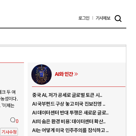
로그인
기사
제보
AI와 인간
크 두 여
..
중국 AI, 저가 공세로 글로벌 토큰 시..
전쟁
공농성이다.
럼프
AI 국부펀드 구상 놓고 미국 진보진영 ..
EU
 '이제는
경
AI 데이터센터 반대 투쟁은 새로운 글로..
나토
0
AI의 숨은 환경 비용: 데이터센터 확산..
우크
지..
AI는 어떻게 미국 민주주의를 잠식하고 ..
러·
기사수정