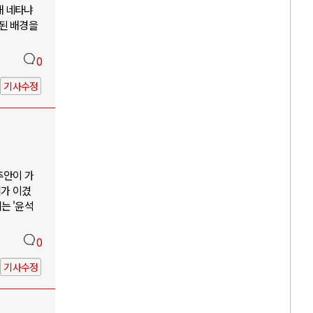
해 네타냐
소된 배경을
0
기사수정
추안이 가
리가 이겼
는 '윤석
0
기사수정