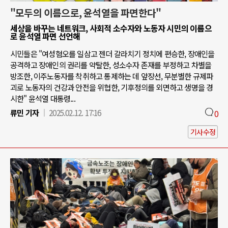
"모두의 이름으로, 윤석열을 파면한다"
세상을 바꾸는 네트워크, 사회적 소수자와 노동자 시민의 이름으
로 윤석열 파면 선언해
시민들은 "여성혐오를 일삼고 젠더 갈라치기 정치에 편승한, 장애인을
공격하고 장애인의 권리를 약탈한, 성소수자 존재를 부정하고 차별을
방조한, 이주노동자를 착취하고 통제하는 데 앞장선, 무분별한 규제파
괴로 노동자의 건강과 안전을 위협한, 기후정의를 외면하고 생명을 경
시한" 윤석열 대통령...
류민 기자
2025.02.12. 17:16
0
기사수정