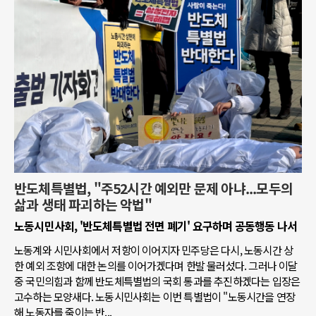
반도체특별법, "주52시간 예외만 문제 아냐...모두의
삶과 생태 파괴하는 악법"
노동시민사회, '반도체특별법 전면 폐기' 요구하며 공동행동 나서
노동계와 시민사회에서 저항이 이어지자 민주당은 다시, 노동시간 상
한 예외 조항에 대한 논의를 이어가겠다며 한발 물러섰다. 그러나 이달
중 국민의힘과 함께 반도체특별법의 국회 통과를 추진하겠다는 입장은
고수하는 모양새다. 노동시민사회는 이번 특별법이 "노동시간을 연장
해 노동자를 죽이는 반...