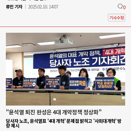
류민 기자
2025.02.10. 14:07
0
기사수정
"윤석열 퇴진 완성은 4대 개악정책 정상화"
당사자 노조, 윤석열표 '4대 개혁' 문제점 밝히고 '사회대개혁' 방
향 제시