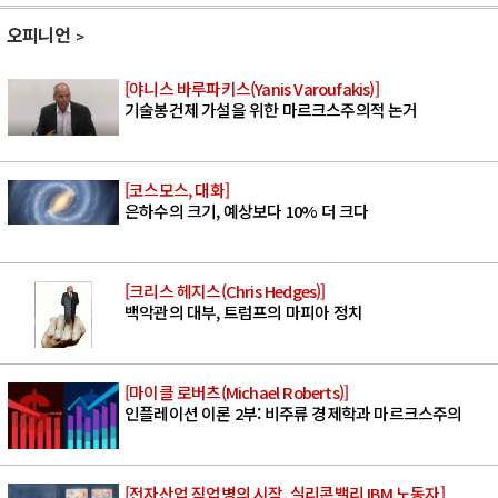
오피니언
[야니스 바루파키스(Yanis Varoufakis)]
기술봉건제 가설을 위한 마르크스주의적 논거
[코스모스, 대화]
은하수의 크기, 예상보다 10% 더 크다
[크리스 헤지스(Chris Hedges)]
백악관의 대부, 트럼프의 마피아 정치
[마이클 로버츠(Michael Roberts)]
인플레이션 이론 2부: 비주류 경제학과 마르크스주의
[전자산업 직업병의 시작, 실리콘밸리 IBM 노동자]