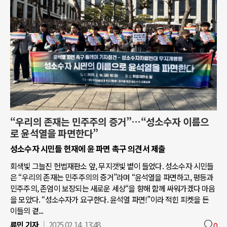
“우리의 존재는 민주주의 증거”…“성소수자 이름으
로 윤석열을 파면한다”
성소수자 시민들 헌재에 윤 파면 촉구 의견서 제출
회색빛 그늘진 헌법재판소 앞, 무지갯빛 볕이 들었다. 성소수자 시민들
은 “우리의 존재는 민주주의의 증거”라며 “윤석열을 파면하고, 평등과
민주주의, 존엄이 보장되는 새로운 세상“을 향해 함께 싸워가겠다 마음
을 모았다. “성소수자가 요구한다. 윤석열 파면!”이라 적힌 피켓을 든
이들의 곁...
류민 기자
2025.02.14. 13:48
0