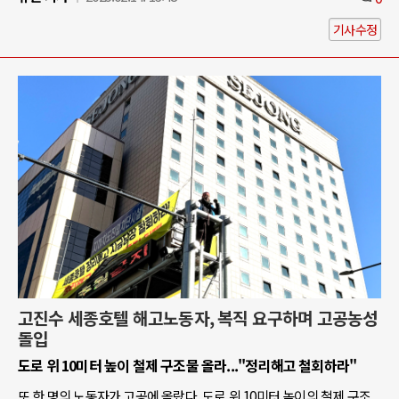
기사수정
고진수 세종호텔 해고노동자, 복직 요구하며 고공농성
돌입
도로 위 10미터 높이 철제 구조물 올라..."정리해고 철회하라"
또 한 명의 노동자가 고공에 올랐다. 도로 위 10미터 높이의 철제 구조