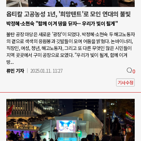
옵티칼 고공농성 1년, '희망텐트'로 모인 연대의 불빛
박정혜·소현숙 "함께 이겨 땅을 딛자··· 우리가 빛이 될게"
불탄 공장 마당은 새로운 '광장'이 되었다. 박정혜·소현숙 두 해고노동자
의 곁으로 색색의 응원봉과 깃발들이 모여 어둠을 밝혔다. 논바이너리,
직장인, 여성, 청년, 해고노동자, 그리고 또 다른 무엇인 많은 시민들이
지역 곳곳에서 구미 공장으로 모였다. "우리가 빛이 될게, 함께 이겨
땅...
류민 기자
2025.01.11. 11:27
0
기사수정