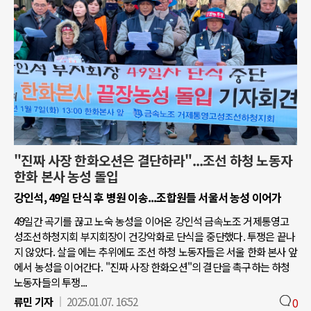
"진짜 사장 한화오션은 결단하라"...조선 하청 노동자
한화 본사 농성 돌입
강인석, 49일 단식 후 병원 이송...조합원들 서울서 농성 이어가
49일간 곡기를 끊고 노숙 농성을 이어온 강인석 금속노조 거제통영고
성조선하청지회 부지회장이 건강악화로 단식을 중단했다. 투쟁은 끝나
지 않았다. 살을 에는 추위에도 조선 하청 노동자들은 서울 한화 본사 앞
에서 농성을 이어간다. "진짜 사장 한화오션"의 결단을 촉구하는 하청
노동자들의 투쟁...
류민 기자
2025.01.07. 16:52
0