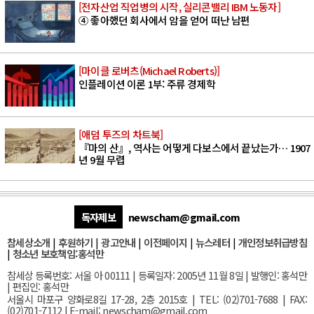
[전자산업 직업병의 시작, 실리콘밸리 IBM 노동자]
④ 좋아했던 회사에서 암을 얻어 떠난 남편
[마이클 로버츠(Michael Roberts)]
인플레이션 이론 1부: 주류 경제학
[애덤 투즈의 차트북]
『마의 산』, 역사는 어떻게 다보스에서 끝났는가… 1907
년 9월 무렵
독자제보
newscham@gmail.com
참세상소개
|
후원하기
|
광고안내
|
이전페이지
|
뉴스레터
|
개인정보취급방침
|
청소년 보호책임:홍석만
참세상 등록번호: 서울 아 00111 | 등록일자: 2005년 11월 8일 | 발행인: 홍석만
| 편집인: 홍석만
서울
시 마포구 양화로8길 17-28, 2층 2015호
| TEL: (02)701-7688 | FAX:
(02)701-7112 |
E-mail:
newscham@gmail.com