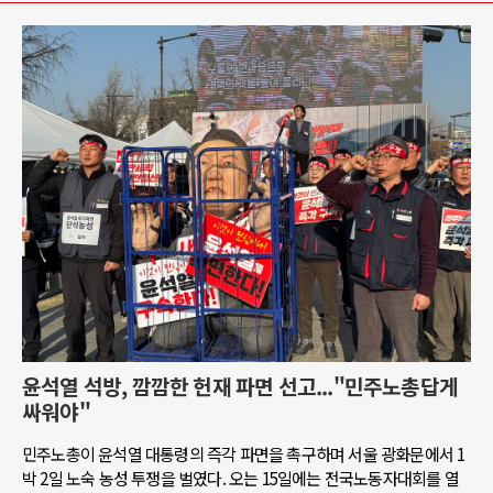
윤석열 석방, 깜깜한 헌재 파면 선고..."민주노총답게
싸워야"
민주노총이 윤석열 대통령의 즉각 파면을 촉구하며 서울 광화문에서 1
박 2일 노숙 농성 투쟁을 벌였다. 오는 15일에는 전국노동자대회를 열