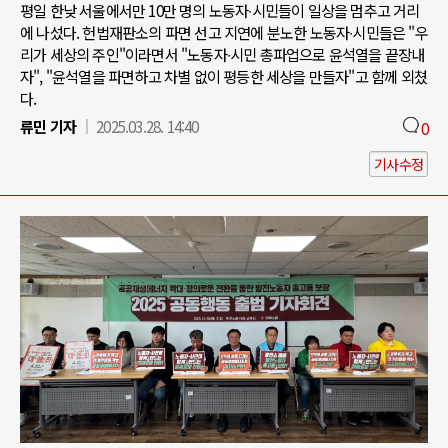
평일 한낮 서울에서만 10만 명의 노동자∙시민들이 일상을 멈추고 거리
에 나섰다. 헌법재판소의 파면 선고 지연에 분노한 노동자∙시민들은 "우
리가 세상의 주인"이라면서 "노동자∙시민 총파업으로 윤석열을 끝장내
자", "윤석열을 파면하고 차별 없이 평등한 세상을 만들자"고 함께 외쳤
다.
류민 기자
2025.03.28. 14:40
0
기사수정