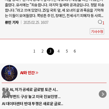
흘렀다. 유서에는 "죄송합니다. 마지막 월세와 공과금입니다. 정말 죄송
합니다.”라고 쓰여 있었다. 25일 국회 앞, 세 모녀의 삶과 죽음을 기억하
는 이들이 모여들었다. 쪽방촌 주민, 장애인, 전세사기 피해자 등 사회...
류민 기자
2025.02.25. 16:07
1
기사수정
1
2
3
4
5
6
러시아-우크라이나 전쟁
전쟁의 추상화: 우크라이나, 대리전의 역..
EU·우크라이나 드론 협력 직후, 러시아..
나토, 우크라 군사지원 2027년까지 공..