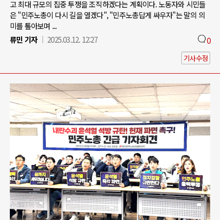
고 최대 규모의 집중 투쟁을 조직하겠다는 계획이다. 노동자와 시민들
은 "민주노총이 다시 길을 열겠다", "민주노총답게 싸우자"는 말의 의
미를 톺아보며 ...
류민 기자
2025.03.12. 12:27
0
기사수정