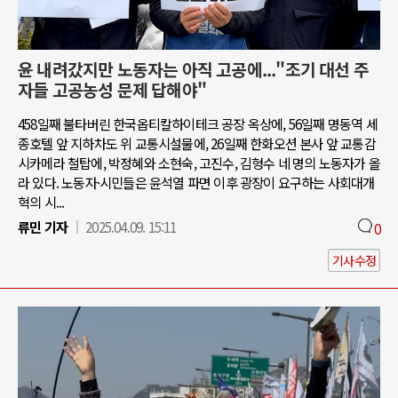
윤 내려갔지만 노동자는 아직 고공에..."조기 대선 주
자들 고공농성 문제 답해야"
458일째 불타버린 한국옵티칼하이테크 공장 옥상에, 56일째 명동역 세
종호텔 앞 지하차도 위 교통시설물에, 26일째 한화오션 본사 앞 교통감
시카메라 철탑에, 박정혜와 소현숙, 고진수, 김형수 네 명의 노동자가 올
라 있다. 노동자·시민들은 윤석열 파면 이후 광장이 요구하는 사회대개
혁의 시...
류민 기자
2025.04.09. 15:11
0
기사수정