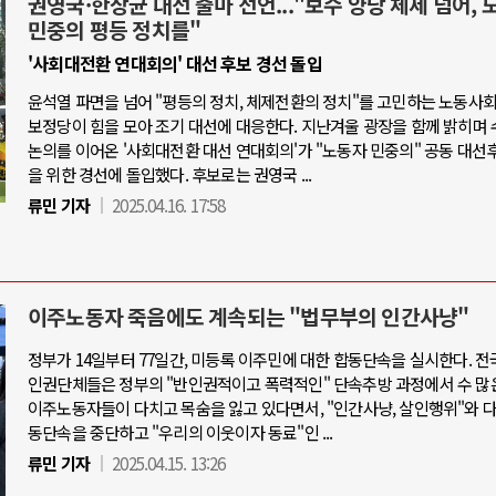
권영국·한상균 대선 출마 선언..."보수 양당 체제 넘어, 
민중의 평등 정치를"
'사회대전환 연대회의' 대선 후보 경선 돌입
윤석열 파면을 넘어 "평등의 정치, 체제전환의 정치"를 고민하는 노동사
보정당이 힘을 모아 조기 대선에 대응한다. 지난겨울 광장을 함께 밝히며 
논의를 이어온 '사회대전환 대선 연대회의'가 "노동자 민중의" 공동 대선
을 위한 경선에 돌입했다. 후보로는 권영국 ...
류민 기자
2025.04.16. 17:58
이주노동자 죽음에도 계속되는 "법무부의 인간사냥"
정부가 14일부터 77일간, 미등록 이주민에 대한 합동단속을 실시한다. 전
인권단체들은 정부의 "반인권적이고 폭력적인" 단속추방 과정에서 수 많
이주노동자들이 다치고 목숨을 잃고 있다면서, "인간사냥, 살인행위"와 
동단속을 중단하고 "우리의 이웃이자 동료"인 ...
류민 기자
2025.04.15. 13:26