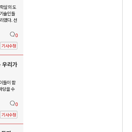
단학살의 도
학기술인들
리였다. 선
0
기사수정
는 우리가
 이들이 함
앞마당을 수
0
기사수정