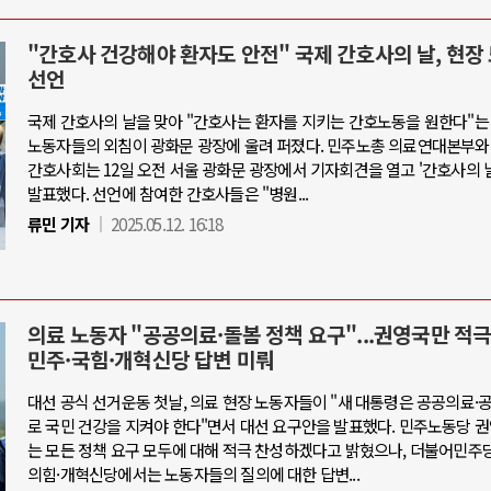
"간호사 건강해야 환자도 안전" 국제 간호사의 날, 현장
선언
국제 간호사의 날을 맞아 "간호사는 환자를 지키는 간호노동을 원한다"는
노동자들의 외침이 광화문 광장에 울려 퍼졌다. 민주노총 의료연대본부와
간호사회는 12일 오전 서울 광화문 광장에서 기자회견을 열고 '간호사의 
발표했다. 선언에 참여한 간호사들은 "병원...
류민 기자
2025.05.12. 16:18
의료 노동자 "공공의료·돌봄 정책 요구"...권영국만 적극
민주·국힘·개혁신당 답변 미뤄
대선 공식 선거운동 첫날, 의료 현장 노동자들이 "새 대통령은 공공의료
로 국민 건강을 지켜야 한다"면서 대선 요구안을 발표했다. 민주노동당 
는 모든 정책 요구 모두에 대해 적극 찬성하겠다고 밝혔으나, 더불어민주
의힘·개혁신당에서는 노동자들의 질의에 대한 답변...