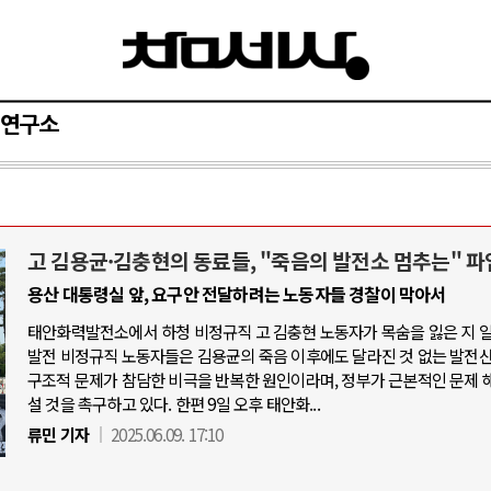
연구소
고 김용균·김충현의 동료들, "죽음의 발전소 멈추는" 파
와 인간
러시아-우크라이나 전쟁
용산 대통령실 앞, 요구안 전달하려는 노동자들 경찰이 막아서
태안화력발전소에서 하청 비정규직 고 김충현 노동자가 목숨을 잃은 지 
공세로 글로벌 토큰 시..
전쟁의 추상화: 우크라이나, 대리전의 
발전 비정규직 노동자들은 김용균의 죽음 이후에도 달라진 것 없는 발전
 놓고 미국 진보진영 ..
EU·우크라이나 드론 협력 직후, 러시
구조적 문제가 참담한 비극을 반복한 원인이라며, 정부가 근본적인 문제 
설 것을 촉구하고 있다. 한편 9일 오후 태안화...
반대 투쟁은 새로운 글로..
나토, 우크라 군사지원 2027년까지 공
류민 기자
2025.06.09. 17:10
비용: 데이터센터 확산..
우크라이나, 덴마크, 에스토니아, 네
국 민주주의를 잠식하고 ..
러·우크라, 대규모 공습 주고받아…민간