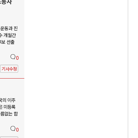
노동자
회운동과 진
수 개월간
후보 선출
0
기사수정
국의 이주
은 미등록
다름없는 합
0