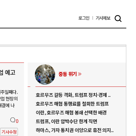
로그인
기사
제보
업 예고
중동 위기
일주일째다.
역..
호르무즈 갈등 격화, 트럼프 정치·경제 ..
중국
산업 현장의
아..
호르무즈 해협 통행료를 철회한 트럼프
AI
해결에 나
..
이란, 호르무즈 해협 봉쇄 선택한 배경
AI
덜란..
0
트럼프, 이란 압박수단 한계 직면
AI
 ..
하마스, 가자 통치권 이양으로 휴전 의지..
AI
기사수정