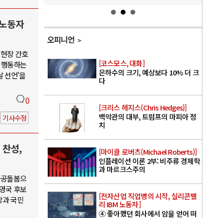
 노동자
오피니언
 현장 간호
[코스모스, 대화]
 행동하는
은하수의 크기, 예상보다 10% 더 크
날 선언'을
다
0
[크리스 헤지스(Chris Hedges)]
백악관의 대부, 트럼프의 마피아 정
기사수정
치
 찬성,
[마이클 로버츠(Michael Roberts)]
인플레이션 이론 2부: 비주류 경제학
과 마르크스주의
·공공돌봄으
권영국 후보
[전자산업 직업병의 시작, 실리콘밸
당과 국민
리 IBM 노동자]
④ 좋아했던 회사에서 암을 얻어 떠