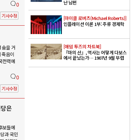
난 남편
0
기사수정
[마이클 로버츠(Michael Roberts)]
인플레이션 이론 1부: 주류 경제학
[애덤 투즈의 차트북]
 숨을 거
『마의 산』, 역사는 어떻게 다보스
의 죽음이
에서 끝났는가… 1907년 9월 무렵
한국전력에
0
기사수정
신당은
 후보들에
주당과 국민