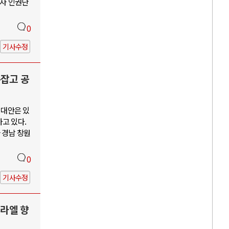
수자 인권단
0
기사수정
손잡고 공
 대안은 있
고 있다.
 경남 창원
0
기사수정
스라엘 향