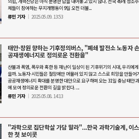
의힘, 개혁신당은 아직 분명한 답을 내어놓고 있지 않다. 전국 49개 성소
체들이 참여하는 무지개행동이 9일 오전 더불...
류민 기자
2025.05.09. 13:53
태안·창원 향하는 기후정의버스, "폐쇄 발전소 노동자 
공재생에너지로 정의로운 전환을"
산불과 폭염, 폭우와 혹한 등 재난이 일상이 된 기후위기의 시대, 우리에게
을까. 노동자·시민들은 절망에만 머물러 있지 않고 스스로 희망을 만들어가
공공재생에너지 확대를 분명한 대안으로 요구하며 오는 31일 충남 태안과
에 모여 정의로운 전환의 길을 밝힌다. ...
류민 기자
2025.05.08. 14:13
"과학으로 집단학살 가담 말라"...한국 과학기술계, 이
한 첫 보이콧