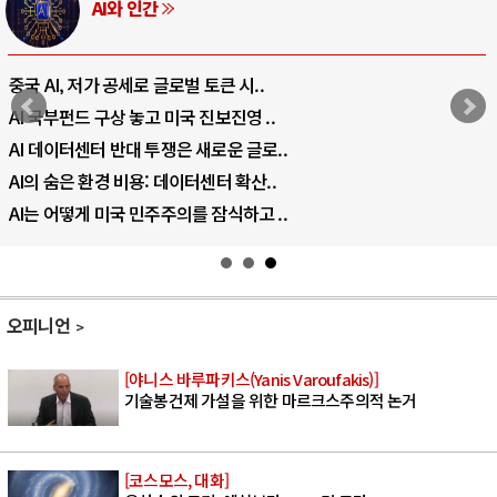
AI와 인간
중국 AI, 저가 공세로 글로벌 토큰 시..
AI 국부펀드 구상 놓고 미국 진보진영 ..
AI 데이터센터 반대 투쟁은 새로운 글로..
AI의 숨은 환경 비용: 데이터센터 확산..
AI는 어떻게 미국 민주주의를 잠식하고 ..
오피니언
[야니스 바루파키스(Yanis Varoufakis)]
기술봉건제 가설을 위한 마르크스주의적 논거
[코스모스, 대화]