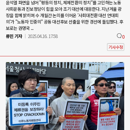
윤석열 파면을 넘어 "평등의 정치, 체제전환의 정치"를 고민하는 노동
사회운동과 진보정당이 힘을 모아 조기 대선에 대응한다. 지난겨울 광
장을 함께 밝히며 수 개월간 논의를 이어온 '사회대전환 대선 연대회
의'가 "노동자 민중의" 공동 대선후보 선출을 위한 경선에 돌입했다. 후
보로는 권영국 ...
류민 기자
2025.04.16. 17:58
0
기사수정