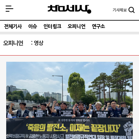
기사
제보
전체기사
이슈
인터링크
오피니언
연구소
오피니언
영상