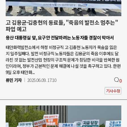
고 김용균·김충현의 동료들, "죽음의 발전소 멈추는"
파업 예고
용산 대통령실 앞, 요구안 전달하려는 노동자들 경찰이 막아서
태안화력발전소에서 하청 비정규직 고 김충현 노동자가 목숨을 잃은
지 일주일째다. 발전 비정규직 노동자들은 김용균의 죽음 이후에도 달
라진 것 없는 발전산업 현장의 구조적 문제가 참담한 비극을 반복한 원
인이라며, 정부가 근본적인 문제 해결에 나설 것을 촉구하고 있다. 한편
9일 오후 태안화...
류민 기자
2025.06.09. 17:10
0
기사수정