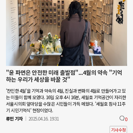
"윤 파면은 안전한 미래 출발점"...4월의 약속 "기억
하는 우리가 세상을 바꿀 것"
'잔인한 4월'을 기억과 약속의 4월, 진실과 변화의 4월로 만들어가고 있
는 이들이 함께 모였다. 16일 오후 4시 16분, 세월호 기억공간이 자리한
서울시의회 앞마당을 수많은 시민들이 가득 메웠다. '세월호 참사 11주
기 시민기억식' 현장이었다.
류민 기자
2025.04.16. 19:31
0
기사수정