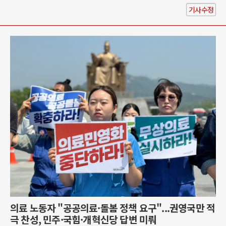
기사수정
의료 노동자 "공공의료·돌봄 정책 요구"...권영국만 적
극 찬성, 민주·국힘·개혁신당 답변 미뤄