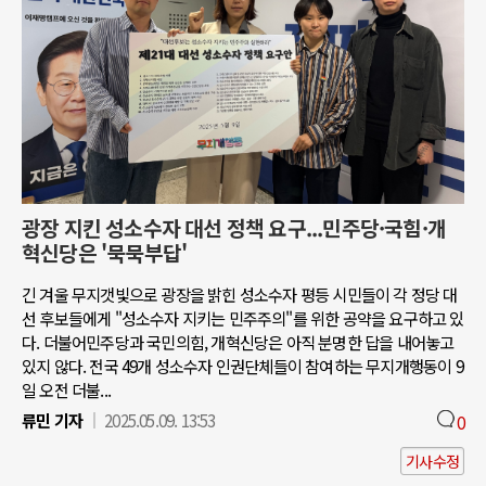
광장 지킨 성소수자 대선 정책 요구...민주당·국힘·개
혁신당은 '묵묵부답'
긴 겨울 무지갯빛으로 광장을 밝힌 성소수자 평등 시민들이 각 정당 대
선 후보들에게 "성소수자 지키는 민주주의"를 위한 공약을 요구하고 있
다. 더불어민주당과 국민의힘, 개혁신당은 아직 분명한 답을 내어놓고
있지 않다. 전국 49개 성소수자 인권단체들이 참여하는 무지개행동이 9
일 오전 더불...
류민 기자
2025.05.09. 13:53
0
기사수정