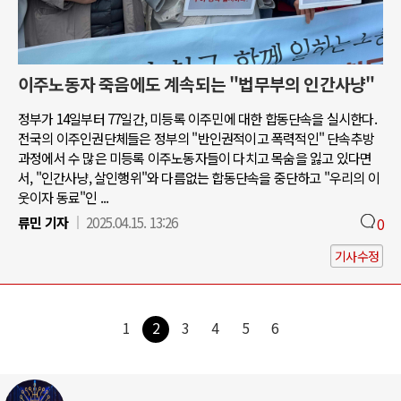
이주노동자 죽음에도 계속되는 "법무부의 인간사냥"
정부가 14일부터 77일간, 미등록 이주민에 대한 합동단속을 실시한다.
전국의 이주인권단체들은 정부의 "반인권적이고 폭력적인" 단속추방
과정에서 수 많은 미등록 이주노동자들이 다치고 목숨을 잃고 있다면
서, "인간사냥, 살인행위"와 다름없는 합동단속을 중단하고 "우리의 이
웃이자 동료"인 ...
류민 기자
2025.04.15. 13:26
0
기사수정
1
2
3
4
5
6