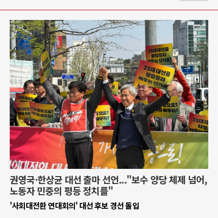
권영국·한상균 대선 출마 선언..."보수 양당 체제 넘어,
노동자 민중의 평등 정치를"
'사회대전환 연대회의' 대선 후보 경선 돌입