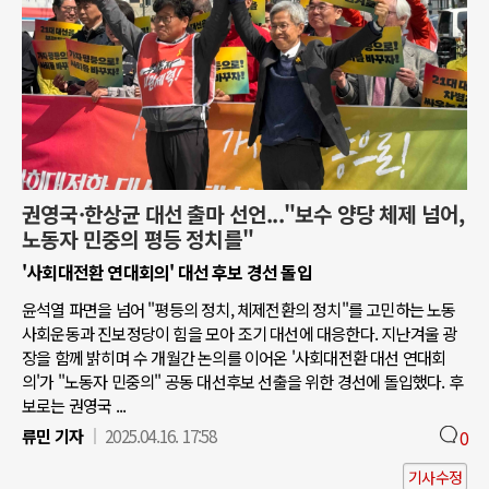
권영국·한상균 대선 출마 선언..."보수 양당 체제 넘어,
노동자 민중의 평등 정치를"
'사회대전환 연대회의' 대선 후보 경선 돌입
윤석열 파면을 넘어 "평등의 정치, 체제전환의 정치"를 고민하는 노동
사회운동과 진보정당이 힘을 모아 조기 대선에 대응한다. 지난겨울 광
장을 함께 밝히며 수 개월간 논의를 이어온 '사회대전환 대선 연대회
의'가 "노동자 민중의" 공동 대선후보 선출을 위한 경선에 돌입했다. 후
보로는 권영국 ...
류민 기자
2025.04.16. 17:58
0
기사수정