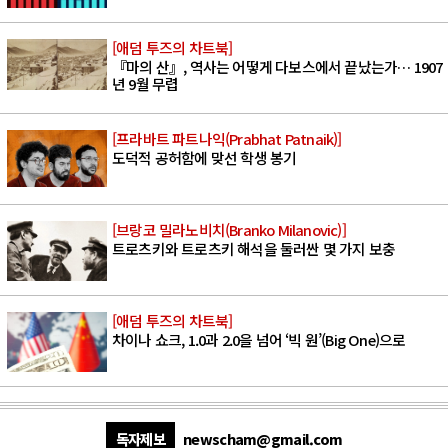
[애덤 투즈의 차트북]
『마의 산』, 역사는 어떻게 다보스에서 끝났는가… 1907
년 9월 무렵
[프라바트 파트나익(Prabhat Patnaik)]
도덕적 공허함에 맞선 학생 봉기
[브랑코 밀라노비치(Branko Milanovic)]
트로츠키와 트로츠키 해석을 둘러싼 몇 가지 보충
[애덤 투즈의 차트북]
차이나 쇼크, 1.0과 2.0을 넘어 ‘빅 원’(Big One)으로
독자제보
newscham@gmail.com