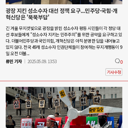
광장 지킨 성소수자 대선 정책 요구...민주당·국힘·개
혁신당은 '묵묵부답'
긴 겨울 무지갯빛으로 광장을 밝힌 성소수자 평등 시민들이 각 정당 대
선 후보들에게 "성소수자 지키는 민주주의"를 위한 공약을 요구하고 있
다. 더불어민주당과 국민의힘, 개혁신당은 아직 분명한 답을 내어놓고
있지 않다. 전국 49개 성소수자 인권단체들이 참여하는 무지개행동이 9
일 오전 더불...
류민 기자
2025.05.09. 13:53
0
기사수정