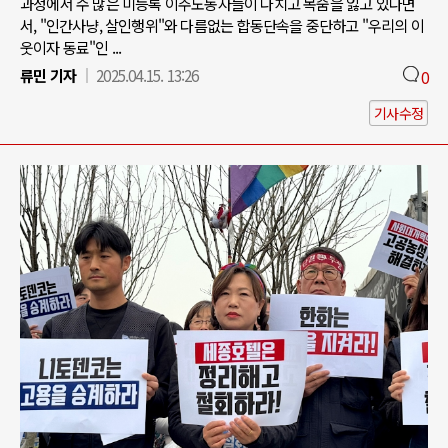
과정에서 수 많은 미등록 이주노동자들이 다치고 목숨을 잃고 있다면
서, "인간사냥, 살인행위"와 다름없는 합동단속을 중단하고 "우리의 이
웃이자 동료"인 ...
류민 기자
2025.04.15. 13:26
0
기사수정