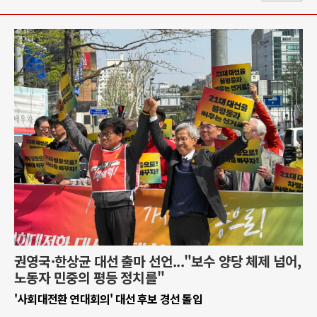
권영국·한상균 대선 출마 선언..."보수 양당 체제 넘어,
노동자 민중의 평등 정치를"
'사회대전환 연대회의' 대선 후보 경선 돌입