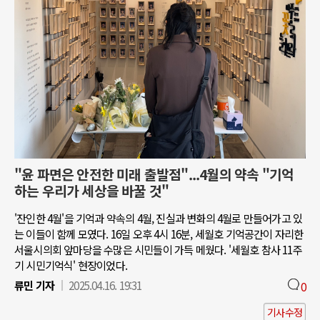
"윤 파면은 안전한 미래 출발점"...4월의 약속 "기억
하는 우리가 세상을 바꿀 것"
'잔인한 4월'을 기억과 약속의 4월, 진실과 변화의 4월로 만들어가고 있
는 이들이 함께 모였다. 16일 오후 4시 16분, 세월호 기억공간이 자리한
서울시의회 앞마당을 수많은 시민들이 가득 메웠다. '세월호 참사 11주
기 시민기억식' 현장이었다.
류민 기자
2025.04.16. 19:31
0
기사수정