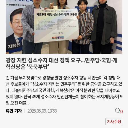
광장 지킨 성소수자 대선 정책 요구...민주당·국힘·개
혁신당은 '묵묵부답'
긴 겨울 무지갯빛으로 광장을 밝힌 성소수자 평등 시민들이 각 정당 대
선 후보들에게 "성소수자 지키는 민주주의"를 위한 공약을 요구하고 있
다. 더불어민주당과 국민의힘, 개혁신당은 아직 분명한 답을 내어놓고
있지 않다. 전국 49개 성소수자 인권단체들이 참여하는 무지개행동이 9
일 오전 더불...
류민 기자
2025.05.09. 13:53
0
기사수정