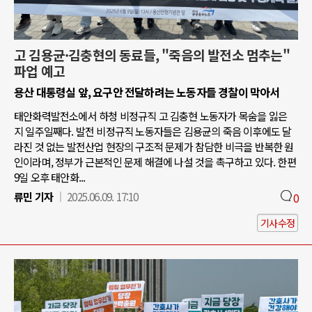
고 김용균·김충현의 동료들, "죽음의 발전소 멈추는"
파업 예고
용산 대통령실 앞, 요구안 전달하려는 노동자들 경찰이 막아서
태안화력발전소에서 하청 비정규직 고 김충현 노동자가 목숨을 잃은
지 일주일째다. 발전 비정규직 노동자들은 김용균의 죽음 이후에도 달
라진 것 없는 발전산업 현장의 구조적 문제가 참담한 비극을 반복한 원
인이라며, 정부가 근본적인 문제 해결에 나설 것을 촉구하고 있다. 한편
9일 오후 태안화...
류민 기자
2025.06.09. 17:10
0
기사수정