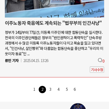
이주노동자 죽음에도 계속되는 "법무부의 인간사냥"
정부가 14일부터 77일간, 미등록 이주민에 대한 합동단속을 실시한다.
전국의 이주인권단체들은 정부의 "반인권적이고 폭력적인" 단속추방
과정에서 수 많은 미등록 이주노동자들이 다치고 목숨을 잃고 있다면
서, "인간사냥, 살인행위"와 다름없는 합동단속을 중단하고 "우리의 이
웃이자 동료"인 ...
류민 기자
2025.04.15. 13:26
0
기사수정
1
2
3
4
5
6