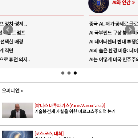
AI와 인간
중국 AI, 저가 공세로 글로벌 토큰 시..
AI 국부펀드 구상 놓고 미국 진보진영 ..
AI 데이터센터 반대 투쟁은 새로운 글로..
AI의 숨은 환경 비용: 데이터센터 확산..
AI는 어떻게 미국 민주주의를 잠식하고 ..
오피니언
[야니스 바루파키스(Yanis Varoufakis)]
기술봉건제 가설을 위한 마르크스주의적 논거
[코스모스, 대화]