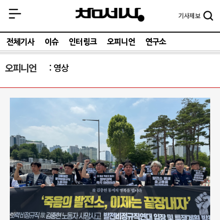
기사
제보
전체기사
이슈
인터링크
오피니언
연구소
오피니언
영상