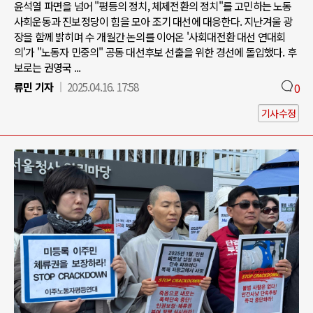
윤석열 파면을 넘어 "평등의 정치, 체제전환의 정치"를 고민하는 노동
사회운동과 진보정당이 힘을 모아 조기 대선에 대응한다. 지난겨울 광
장을 함께 밝히며 수 개월간 논의를 이어온 '사회대전환 대선 연대회
의'가 "노동자 민중의" 공동 대선후보 선출을 위한 경선에 돌입했다. 후
보로는 권영국 ...
류민 기자
2025.04.16. 17:58
0
기사수정