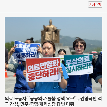
기사수정
의료 노동자 "공공의료·돌봄 정책 요구"...권영국만 적
극 찬성, 민주·국힘·개혁신당 답변 미뤄