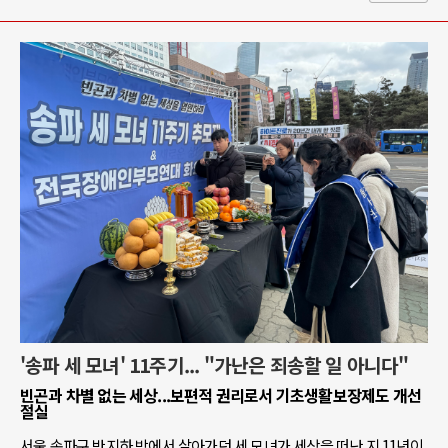
'송파 세 모녀' 11주기... "가난은 죄송할 일 아니다"
빈곤과 차별 없는 세상...보편적 권리로서 기초생활보장제도 개선
절실
서울 송파구 반지하 방에서 살아가던 세 모녀가 세상을 떠난 지 11년이