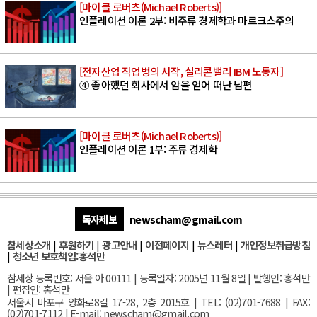
[마이클 로버츠(Michael Roberts)]
인플레이션 이론 2부: 비주류 경제학과 마르크스주의
[전자산업 직업병의 시작, 실리콘밸리 IBM 노동자]
④ 좋아했던 회사에서 암을 얻어 떠난 남편
[마이클 로버츠(Michael Roberts)]
인플레이션 이론 1부: 주류 경제학
독자제보
newscham@gmail.com
참세상소개
|
후원하기
|
광고안내
|
이전페이지
|
뉴스레터
|
개인정보취급방침
|
청소년 보호책임:홍석만
참세상 등록번호: 서울 아 00111 | 등록일자: 2005년 11월 8일 | 발행인: 홍석만
| 편집인: 홍석만
서울
시 마포구 양화로8길 17-28, 2층 2015호
| TEL: (02)701-7688 | FAX:
(02)701-7112 |
E-mail:
newscham@gmail.com