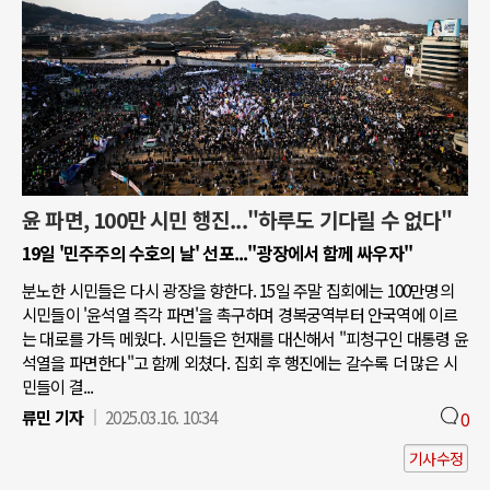
윤 파면, 100만 시민 행진..."하루도 기다릴 수 없다"
19일 '민주주의 수호의 날' 선포..."광장에서 함께 싸우자"
분노한 시민들은 다시 광장을 향한다. 15일 주말 집회에는 100만명의
시민들이 '윤석열 즉각 파면'을 촉구하며 경복궁역부터 안국역에 이르
는 대로를 가득 메웠다. 시민들은 헌재를 대신해서 "피청구인 대통령 윤
석열을 파면한다"고 함께 외쳤다. 집회 후 행진에는 갈수록 더 많은 시
민들이 결...
류민 기자
2025.03.16. 10:34
0
기사수정