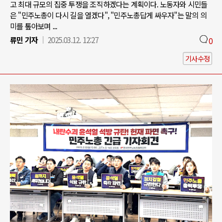
고 최대 규모의 집중 투쟁을 조직하겠다는 계획이다. 노동자와 시민들
은 "민주노총이 다시 길을 열겠다", "민주노총답게 싸우자"는 말의 의
미를 톺아보며 ...
류민 기자
2025.03.12. 12:27
0
기사수정