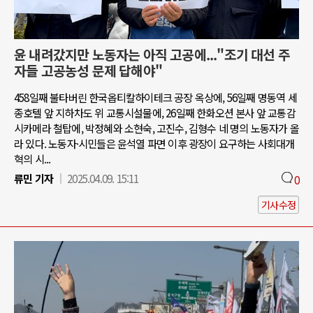
윤 내려갔지만 노동자는 아직 고공에..."조기 대선 주
자들 고공농성 문제 답해야"
458일째 불타버린 한국옵티칼하이테크 공장 옥상에, 56일째 명동역 세
종호텔 앞 지하차도 위 교통시설물에, 26일째 한화오션 본사 앞 교통감
시카메라 철탑에, 박정혜와 소현숙, 고진수, 김형수 네 명의 노동자가 올
라 있다. 노동자·시민들은 윤석열 파면 이후 광장이 요구하는 사회대개
혁의 시...
류민 기자
2025.04.09. 15:11
0
기사수정