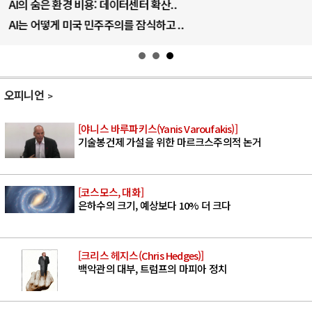
AI의 숨은 환경 비용: 데이터센터 확산..
AI는 어떻게 미국 민주주의를 잠식하고 ..
오피니언
[야니스 바루파키스(Yanis Varoufakis)]
기술봉건제 가설을 위한 마르크스주의적 논거
[코스모스, 대화]
은하수의 크기, 예상보다 10% 더 크다
[크리스 헤지스(Chris Hedges)]
백악관의 대부, 트럼프의 마피아 정치