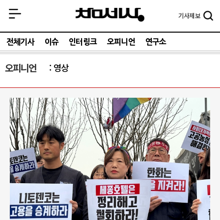
기사
제보
전체기사
이슈
인터링크
오피니언
연구소
오피니언
영상