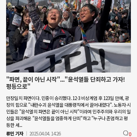
"파면, 끝이 아닌 시작"..."윤석열들 단죄하고 가자!
평등으로"
만장일치 파면이다. 민중이 승리했다. 12·3 비상계엄 후 123일 만에, 광
장의 힘으로 "내란수괴 윤석열을 대통령직에서 끌어내렸다". 노동자∙시
민들은 "윤석열의 파면은 끝이 아닌 시작"이라며 민주주의와 우리의 일
상을 파괴해온 "윤석열들을 엄중하게 단죄"하고 "누구나 존엄하고 평
등한 세...
류민 기자
2025.04.04. 14:26
0