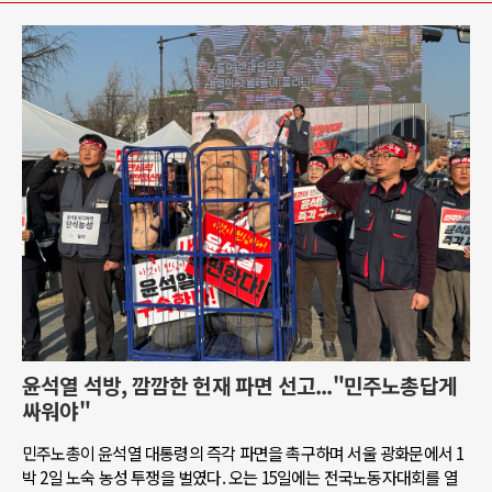
윤석열 석방, 깜깜한 헌재 파면 선고..."민주노총답게
싸워야"
민주노총이 윤석열 대통령의 즉각 파면을 촉구하며 서울 광화문에서 1
박 2일 노숙 농성 투쟁을 벌였다. 오는 15일에는 전국노동자대회를 열