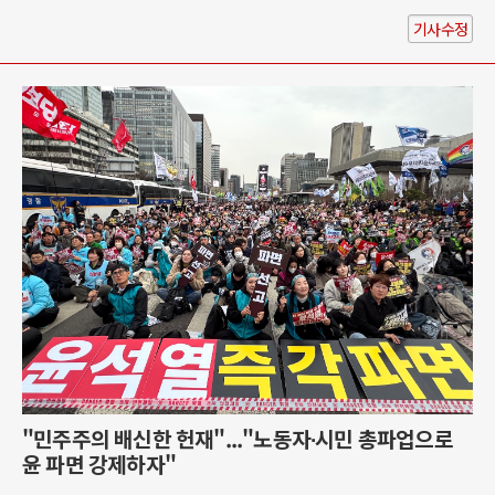
기사수정
"민주주의 배신한 헌재"..."노동자∙시민 총파업으로
윤 파면 강제하자"