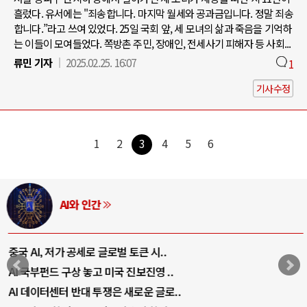
흘렀다. 유서에는 "죄송합니다. 마지막 월세와 공과금입니다. 정말 죄송
합니다.”라고 쓰여 있었다. 25일 국회 앞, 세 모녀의 삶과 죽음을 기억하
는 이들이 모여들었다. 쪽방촌 주민, 장애인, 전세사기 피해자 등 사회...
류민 기자
2025.02.25. 16:07
1
기사수정
1
2
3
4
5
6
AI와 인간
중국 AI, 저가 공세로 글로벌 토큰 시..
AI 국부펀드 구상 놓고 미국 진보진영 ..
AI 데이터센터 반대 투쟁은 새로운 글로..