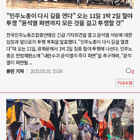
"민주노총이 다시 길을 연다" 오는 11일 1박 2일 철야
투쟁 "윤석열 파면까지 모든 것을 걸고 투쟁할 것"
전국민주노동조합총연맹은 긴급 기자회견을 열고 윤석열 석방에 대한
입장과 앞으로의 투쟁 계획을 발표했다. "민주노총이 다시 길을 열겠
다"며 오는 11일, 광화문에서 1박 2일 집중 철야 투쟁에 나선다. 민주노
총은 헌법재판소에 "내란수괴 윤석열의 즉각 파면"을 촉구하며, "윤석
열이 파면될 ...
류민 기자
2025.03.10. 15:04
0
기사수정