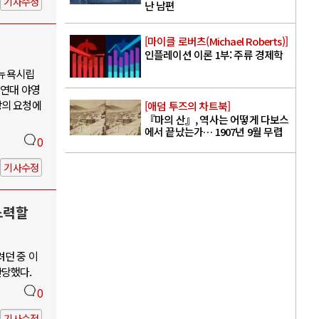
기사수정
난 남편
[마이클 로버츠(Michael Roberts)]
인플레이션 이론 1부: 주류 경제학
 뉴욕시립
 연대 야영
장의 요청에
[애덤 투즈의 차트북]
『마의 산』, 역사는 어떻게 다보스
에서 끝났는가… 1907년 9월 무렵
0
기사수정
노력할
려던 중 이
단당했다.
0
기사수정