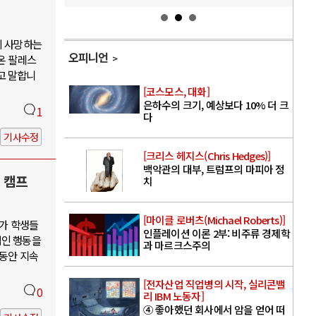
이 사망하는
오피니언
온 팔레스
고 말합니
[코스모스, 대화]
은하수의 크기, 예상보다 10% 더 크
1
다
기사수정
[크리스 헤지스(Chris Hedges)]
백악관의 대부, 트럼프의 마피아 정
 캠프
치
[마이클 로버츠(Michael Roberts)]
대가 학생들
인플레이션 이론 2부: 비주류 경제학
적인 행동을
과 마르크스주의
 동안 지속
[전자산업 직업병의 시작, 실리콘밸
0
리 IBM 노동자]
④ 좋아했던 회사에서 암을 얻어 떠