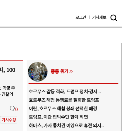
로그인
기사
제보
, 100
중동 위기
 학생 주
역..
호르무즈 갈등 격화, 트럼프 정치·경제 ..
중국
는 경찰의
아..
호르무즈 해협 통행료를 철회한 트럼프
AI
..
이란, 호르무즈 해협 봉쇄 선택한 배경
AI
0
덜란..
트럼프, 이란 압박수단 한계 직면
AI
기사수정
 ..
하마스, 가자 통치권 이양으로 휴전 의지..
AI