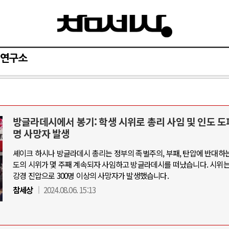
연구소
방글라데시에서 봉기: 학생 시위로 총리 사임 및 인도 도피
와 인간
러시아-우크라이나 전쟁
명 사망자 발생
셰이크 하시나 방글라데시 총리는 정부의 족벌주의, 부패, 탄압에 반대하는
공세로 글로벌 토큰 시..
전쟁의 추상화: 우크라이나, 대리전의 
도의 시위가 몇 주째 계속되자 사임하고 방글라데시를 떠났습니다. 시위
 놓고 미국 진보진영 ..
EU·우크라이나 드론 협력 직후, 러시
강경 진압으로 300명 이상의 사망자가 발생했습니다.
반대 투쟁은 새로운 글로..
나토, 우크라 군사지원 2027년까지 공
참세상
2024.08.06. 15:13
비용: 데이터센터 확산..
우크라이나, 덴마크, 에스토니아, 네
국 민주주의를 잠식하고 ..
러·우크라, 대규모 공습 주고받아…민간