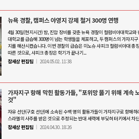
뉴욕 경찰, 캠퍼스 야영지 강제 철거 300명 연행
4월 30일(현지시간) 밤, 진압 장비를 갖춘 뉴욕 경찰이 컬럼비아대학교와
대학교를 급습해 300명이 넘는 학생들을 체포하고, 두 캠퍼스의 가자지구
지를 해산시켰습니다. 이번 경찰의 급습은 미노슈 샤피크 컬럼비아대 총
따른 것으로, 샤피크 총장은 학기가 끝나기...
참세상 편집팀
2024.05.02. 11:38
가자지구 항해 막힌 활동가들, "포위망 뚫기 위해 계속 
것"
자유 선단(구호 선단)에 소속된 수백 명의 활동가들이 가자지구로 항해하
스라엘의 사주를 받은 것으로 추정되는 반대 세력에 부딪혀 터키에서 차
참세상 편집팀
2024.04.30. 18:26