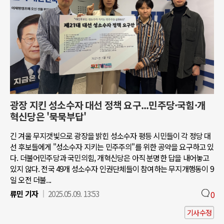
광장 지킨 성소수자 대선 정책 요구...민주당·국힘·개
혁신당은 '묵묵부답'
긴 겨울 무지갯빛으로 광장을 밝힌 성소수자 평등 시민들이 각 정당 대
선 후보들에게 "성소수자 지키는 민주주의"를 위한 공약을 요구하고 있
다. 더불어민주당과 국민의힘, 개혁신당은 아직 분명한 답을 내어놓고
있지 않다. 전국 49개 성소수자 인권단체들이 참여하는 무지개행동이 9
일 오전 더불...
류민 기자
2025.05.09. 13:53
0
기사수정