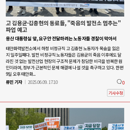
고 김용균·김충현의 동료들, "죽음의 발전소 멈추는"
파업 예고
용산 대통령실 앞, 요구안 전달하려는 노동자들 경찰이 막아서
태안화력발전소에서 하청 비정규직 고 김충현 노동자가 목숨을 잃은
지 일주일째다. 발전 비정규직 노동자들은 김용균의 죽음 이후에도 달
라진 것 없는 발전산업 현장의 구조적 문제가 참담한 비극을 반복한 원
인이라며, 정부가 근본적인 문제 해결에 나설 것을 촉구하고 있다. 한편
9일 오후 태안화...
류민 기자
2025.06.09. 17:10
0
기사수정