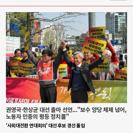
권영국·한상균 대선 출마 선언..."보수 양당 체제 넘어,
노동자 민중의 평등 정치를"
'사회대전환 연대회의' 대선 후보 경선 돌입