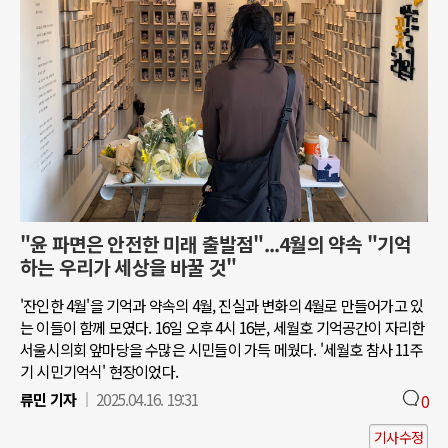
"윤 파면은 안전한 미래 출발점"...4월의 약속 "기억
하는 우리가 세상을 바꿀 것"
'잔인한 4월'을 기억과 약속의 4월, 진실과 변화의 4월로 만들어가고 있
는 이들이 함께 모였다. 16일 오후 4시 16분, 세월호 기억공간이 자리한
서울시의회 앞마당을 수많은 시민들이 가득 메웠다. '세월호 참사 11주
기 시민기억식' 현장이었다.
류민 기자
2025.04.16. 19:31
0
기사수정