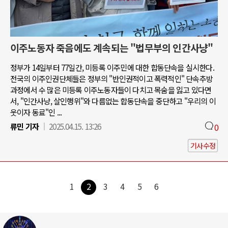
이주노동자 죽음에도 계속되는 "법무부의 인간사냥"
정부가 14일부터 77일간, 미등록 이주민에 대한 합동단속을 실시한다.
전국의 이주인권단체들은 정부의 "반인권적이고 폭력적인" 단속추방
과정에서 수 많은 미등록 이주노동자들이 다치고 목숨을 잃고 있다면
서, "인간사냥, 살인행위"와 다름없는 합동단속을 중단하고 "우리의 이
웃이자 동료"인 ...
류민 기자
2025.04.15. 13:26
0
기사수정
1
2
3
4
5
6