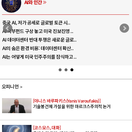
AI와 인간
중국 AI, 저가 공세로 글로벌 토큰 시..
AI 국부펀드 구상 놓고 미국 진보진영 ..
AI 데이터센터 반대 투쟁은 새로운 글로..
AI의 숨은 환경 비용: 데이터센터 확산..
AI는 어떻게 미국 민주주의를 잠식하고 ..
오피니언
[야니스 바루파키스(Yanis Varoufakis)]
기술봉건제 가설을 위한 마르크스주의적 논거
[코스모스, 대화]