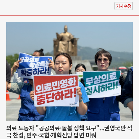
기사수정
의료 노동자 "공공의료·돌봄 정책 요구"...권영국만 적
극 찬성, 민주·국힘·개혁신당 답변 미뤄