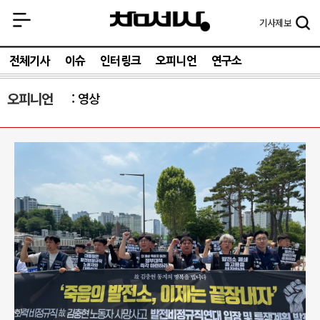
기사
제보
전체기사
이슈
인터링크
오피니언
연구소
오피니언
영상