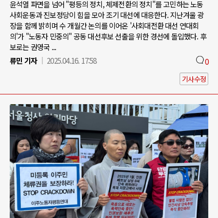
윤석열 파면을 넘어 "평등의 정치, 체제전환의 정치"를 고민하는 노동
사회운동과 진보정당이 힘을 모아 조기 대선에 대응한다. 지난겨울 광
장을 함께 밝히며 수 개월간 논의를 이어온 '사회대전환 대선 연대회
의'가 "노동자 민중의" 공동 대선후보 선출을 위한 경선에 돌입했다. 후
보로는 권영국 ...
류민 기자
2025.04.16. 17:58
0
기사수정