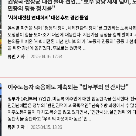
권영국·한상균 대선 출마 선언..."보수 양당 체제 넘어, 
민중의 평등 정치를"
'사회대전환 연대회의' 대선 후보 경선 돌입
윤석열 파면을 넘어 "평등의 정치, 체제전환의 정치"를 고민하는 노동사
보정당이 힘을 모아 조기 대선에 대응한다. 지난겨울 광장을 함께 밝히며 
논의를 이어온 '사회대전환 대선 연대회의'가 "노동자 민중의" 공동 대선
을 위한 경선에 돌입했다. 후보로는 권영국 ...
류민 기자
2025.04.16. 17:58
이주노동자 죽음에도 계속되는 "법무부의 인간사냥"
정부가 14일부터 77일간, 미등록 이주민에 대한 합동단속을 실시한다. 전
인권단체들은 정부의 "반인권적이고 폭력적인" 단속추방 과정에서 수 많
이주노동자들이 다치고 목숨을 잃고 있다면서, "인간사냥, 살인행위"와 
동단속을 중단하고 "우리의 이웃이자 동료"인 ...
류민 기자
2025.04.15. 13:26