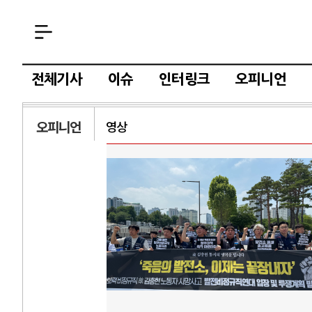
전체기사
이슈
인터링크
오피니언
오피니언
영상
러시아-우크라이나 전쟁
전쟁의 추상화: 우크라이나, 대리전의 역..
호르무즈
EU·우크라이나 드론 협력 직후, 러시아..
호르무
.
나토, 우크라 군사지원 2027년까지 공..
이란, 
우크라이나, 덴마크, 에스토니아, 네덜란..
트럼프,
.
러·우크라, 대규모 공습 주고받아…민간 ..
하마스,