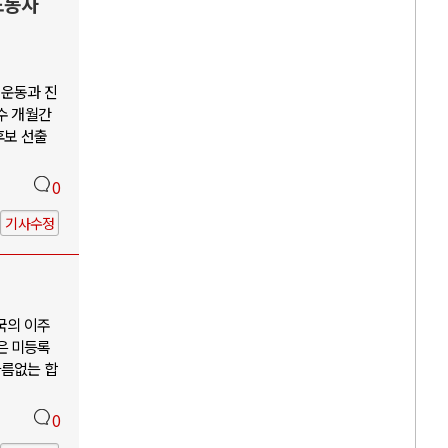
노동자
회운동과 진
수 개월간
후보 선출
0
기사수정
국의 이주
은 미등록
다름없는 합
0