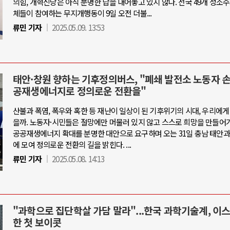
의힘, 개혁신당은 아직 분명한 답을 내어놓고 있지 않다. 전국 49개 성소
체들이 참여하는 무지개행동이 9일 오전 더불...
류민 기자
2025.05.09. 13:53
태안·창원 향하는 기후정의버스, "폐쇄 발전소 노동자 
공재생에너지로 정의로운 전환을"
산불과 폭염, 폭우와 혹한 등 재난이 일상이 된 기후위기의 시대, 우리에게
을까. 노동자·시민들은 절망에만 머물러 있지 않고 스스로 희망을 만들어가
공공재생에너지 확대를 분명한 대안으로 요구하며 오는 31일 충남 태안과
에 모여 정의로운 전환의 길을 밝힌다. ...
류민 기자
2025.05.08. 14:13
"과학으로 집단학살 가담 말라"...한국 과학기술계, 이
한 첫 보이콧