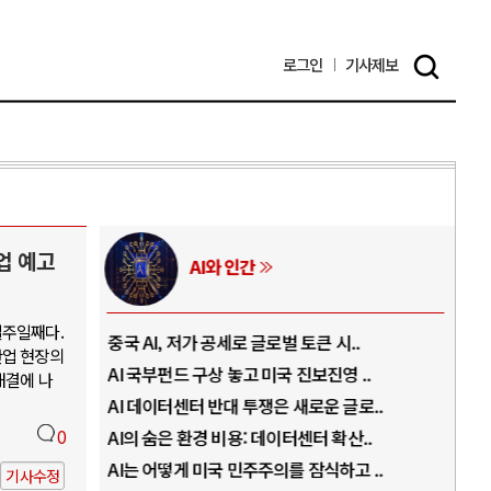
로그인
기사
제보
업 예고
러시아-우크라이나 전쟁
일주일째다.
 토큰 시..
전쟁의 추상화: 우크라이나, 대리전의 역..
산업 현장의
진보진영 ..
EU·우크라이나 드론 협력 직후, 러시아..
해결에 나
새로운 글로..
나토, 우크라 군사지원 2027년까지 공..
센터 확산..
0
우크라이나, 덴마크, 에스토니아, 네덜란..
 잠식하고 ..
러·우크라, 대규모 공습 주고받아…민간 ..
기사수정