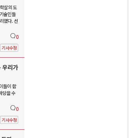
단학살의 도
학기술인들
리였다. 선
0
기사수정
는 우리가
 이들이 함
앞마당을 수
0
기사수정