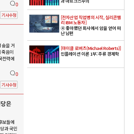
과 마르크스주의
0
기사수정
[전자산업 직업병의 시작, 실리콘밸
리 IBM 노동자]
④ 좋아했던 회사에서 암을 얻어 떠
난 남편
 숨을 거
[마이클 로버츠(Michael Roberts)]
의 죽음이
인플레이션 이론 1부: 주류 경제학
한국전력에
0
기사수정
신당은
 후보들에
주당과 국민