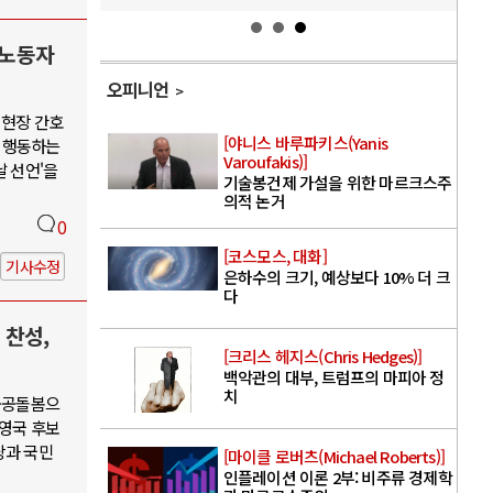
 노동자
오피니언
 현장 간호
[야니스 바루파키스(Yanis
 행동하는
Varoufakis)]
날 선언'을
기술봉건제 가설을 위한 마르크스주
의적 논거
0
[코스모스, 대화]
기사수정
은하수의 크기, 예상보다 10% 더 크
다
 찬성,
[크리스 헤지스(Chris Hedges)]
백악관의 대부, 트럼프의 마피아 정
치
·공공돌봄으
권영국 후보
당과 국민
[마이클 로버츠(Michael Roberts)]
인플레이션 이론 2부: 비주류 경제학