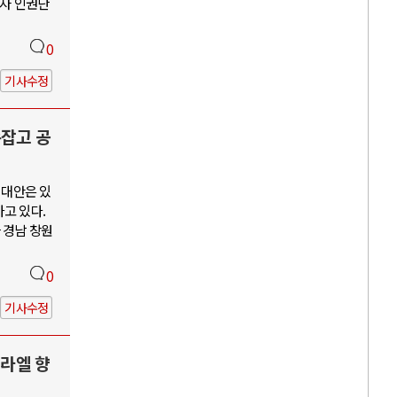
수자 인권단
0
기사수정
손잡고 공
 대안은 있
고 있다.
 경남 창원
0
기사수정
스라엘 향