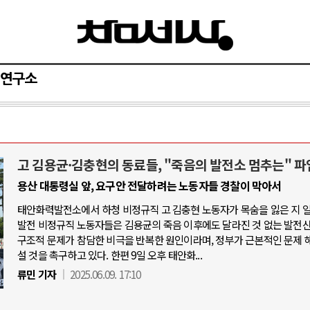
연구소
고 김용균·김충현의 동료들, "죽음의 발전소 멈추는" 파
중동 위기
AI와 인간
용산 대통령실 앞, 요구안 전달하려는 노동자들 경찰이 막아서
태안화력발전소에서 하청 비정규직 고 김충현 노동자가 목숨을 잃은 지 
 갈등 격화, 트럼프 정치·경제 ..
중국 AI, 저가 공세로 글로벌
발전 비정규직 노동자들은 김용균의 죽음 이후에도 달라진 것 없는 발전
즈 해협 통행료를 철회한 트럼프
AI 국부펀드 구상 놓고 미국 
구조적 문제가 참담한 비극을 반복한 원인이라며, 정부가 근본적인 문제 
설 것을 촉구하고 있다. 한편 9일 오후 태안화...
호르무즈 해협 봉쇄 선택한 배경
AI 데이터센터 반대 투쟁은 
류민 기자
2025.06.09. 17:10
 이란 압박수단 한계 직면
AI의 숨은 환경 비용: 데이터
 가자 통치권 이양으로 휴전 의지..
AI는 어떻게 미국 민주주의를