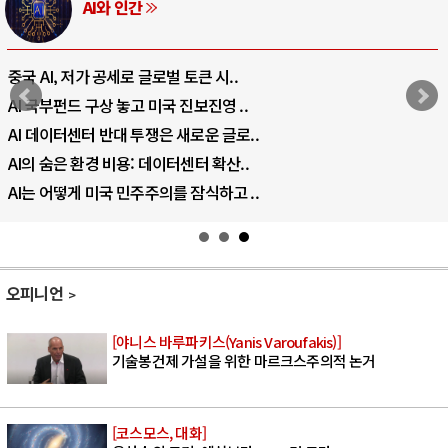
AI와 인간
중국 AI, 저가 공세로 글로벌 토큰 시..
AI 국부펀드 구상 놓고 미국 진보진영 ..
AI 데이터센터 반대 투쟁은 새로운 글로..
AI의 숨은 환경 비용: 데이터센터 확산..
AI는 어떻게 미국 민주주의를 잠식하고 ..
오피니언
[야니스 바루파키스(Yanis Varoufakis)]
기술봉건제 가설을 위한 마르크스주의적 논거
[코스모스, 대화]