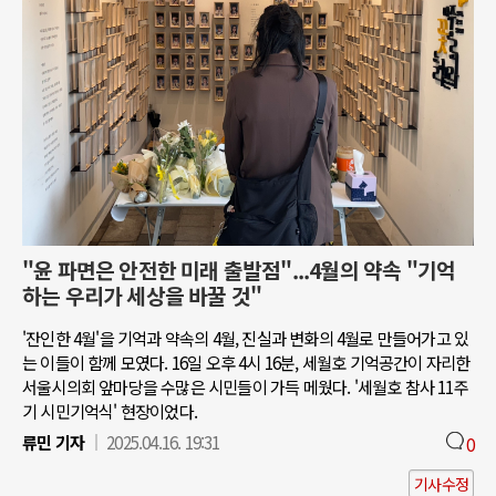
"윤 파면은 안전한 미래 출발점"...4월의 약속 "기억
하는 우리가 세상을 바꿀 것"
'잔인한 4월'을 기억과 약속의 4월, 진실과 변화의 4월로 만들어가고 있
는 이들이 함께 모였다. 16일 오후 4시 16분, 세월호 기억공간이 자리한
서울시의회 앞마당을 수많은 시민들이 가득 메웠다. '세월호 참사 11주
기 시민기억식' 현장이었다.
류민 기자
2025.04.16. 19:31
0
기사수정