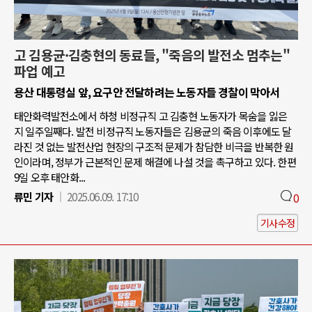
고 김용균·김충현의 동료들, "죽음의 발전소 멈추는"
파업 예고
용산 대통령실 앞, 요구안 전달하려는 노동자들 경찰이 막아서
태안화력발전소에서 하청 비정규직 고 김충현 노동자가 목숨을 잃은
지 일주일째다. 발전 비정규직 노동자들은 김용균의 죽음 이후에도 달
라진 것 없는 발전산업 현장의 구조적 문제가 참담한 비극을 반복한 원
인이라며, 정부가 근본적인 문제 해결에 나설 것을 촉구하고 있다. 한편
9일 오후 태안화...
류민 기자
2025.06.09. 17:10
0
기사수정