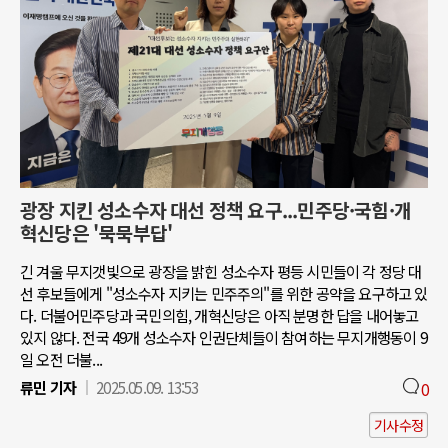
광장 지킨 성소수자 대선 정책 요구...민주당·국힘·개
혁신당은 '묵묵부답'
긴 겨울 무지갯빛으로 광장을 밝힌 성소수자 평등 시민들이 각 정당 대
선 후보들에게 "성소수자 지키는 민주주의"를 위한 공약을 요구하고 있
다. 더불어민주당과 국민의힘, 개혁신당은 아직 분명한 답을 내어놓고
있지 않다. 전국 49개 성소수자 인권단체들이 참여하는 무지개행동이 9
일 오전 더불...
류민 기자
2025.05.09. 13:53
0
기사수정