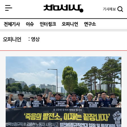
기사
제보
전체기사
이슈
인터링크
오피니언
연구소
오피니언
영상