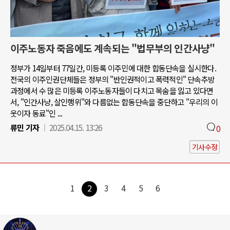
이주노동자 죽음에도 계속되는 "법무부의 인간사냥"
정부가 14일부터 77일간, 미등록 이주민에 대한 합동단속을 실시한다.
전국의 이주인권단체들은 정부의 "반인권적이고 폭력적인" 단속추방
과정에서 수 많은 미등록 이주노동자들이 다치고 목숨을 잃고 있다면
서, "인간사냥, 살인행위"와 다름없는 합동단속을 중단하고 "우리의 이
웃이자 동료"인 ...
류민 기자
2025.04.15. 13:26
0
기사수정
1
2
3
4
5
6