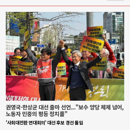
권영국·한상균 대선 출마 선언..."보수 양당 체제 넘어,
노동자 민중의 평등 정치를"
'사회대전환 연대회의' 대선 후보 경선 돌입