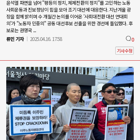
윤석열 파면을 넘어 "평등의 정치, 체제전환의 정치"를 고민하는 노동
사회운동과 진보정당이 힘을 모아 조기 대선에 대응한다. 지난겨울 광
장을 함께 밝히며 수 개월간 논의를 이어온 '사회대전환 대선 연대회
의'가 "노동자 민중의" 공동 대선후보 선출을 위한 경선에 돌입했다. 후
보로는 권영국 ...
류민 기자
2025.04.16. 17:58
0
기사수정