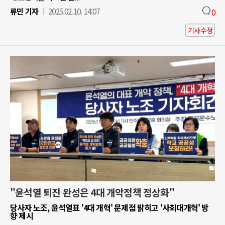
류민 기자
2025.02.10. 14:07
0
기사수정
"윤석열 퇴진 완성은 4대 개악정책 정상화"
당사자 노조, 윤석열표 '4대 개혁' 문제점 밝히고 '사회대개혁' 방
향 제시