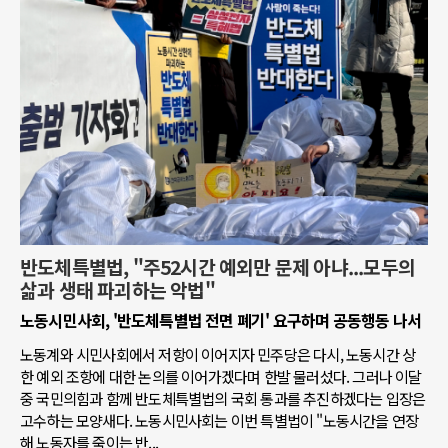
반도체특별법, "주52시간 예외만 문제 아냐...모두의
삶과 생태 파괴하는 악법"
노동시민사회, '반도체특별법 전면 폐기' 요구하며 공동행동 나서
노동계와 시민사회에서 저항이 이어지자 민주당은 다시, 노동시간 상
한 예외 조항에 대한 논의를 이어가겠다며 한발 물러섰다. 그러나 이달
중 국민의힘과 함께 반도체특별법의 국회 통과를 추진하겠다는 입장은
고수하는 모양새다. 노동시민사회는 이번 특별법이 "노동시간을 연장
해 노동자를 죽이는 반...