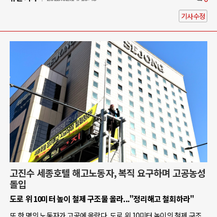
기사수정
고진수 세종호텔 해고노동자, 복직 요구하며 고공농성
돌입
도로 위 10미터 높이 철제 구조물 올라..."정리해고 철회하라"
또 한 명의 노동자가 고공에 올랐다. 도로 위 10미터 높이의 철제 구조