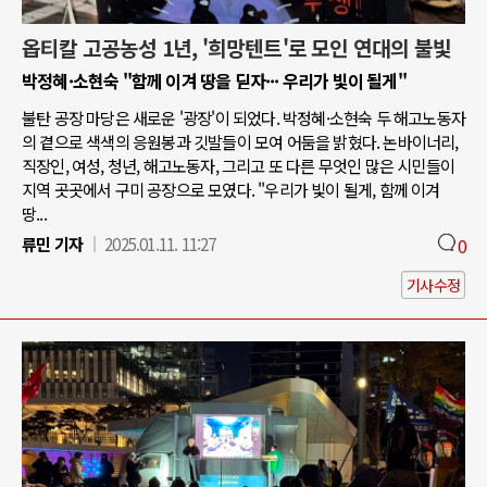
옵티칼 고공농성 1년, '희망텐트'로 모인 연대의 불빛
박정혜·소현숙 "함께 이겨 땅을 딛자··· 우리가 빛이 될게"
불탄 공장 마당은 새로운 '광장'이 되었다. 박정혜·소현숙 두 해고노동자
의 곁으로 색색의 응원봉과 깃발들이 모여 어둠을 밝혔다. 논바이너리,
직장인, 여성, 청년, 해고노동자, 그리고 또 다른 무엇인 많은 시민들이
지역 곳곳에서 구미 공장으로 모였다. "우리가 빛이 될게, 함께 이겨
땅...
류민 기자
2025.01.11. 11:27
0
기사수정