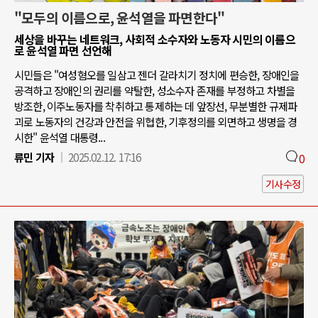
"모두의 이름으로, 윤석열을 파면한다"
세상을 바꾸는 네트워크, 사회적 소수자와 노동자 시민의 이름으
로 윤석열 파면 선언해
시민들은 "여성혐오를 일삼고 젠더 갈라치기 정치에 편승한, 장애인을
공격하고 장애인의 권리를 약탈한, 성소수자 존재를 부정하고 차별을
방조한, 이주노동자를 착취하고 통제하는 데 앞장선, 무분별한 규제파
괴로 노동자의 건강과 안전을 위협한, 기후정의를 외면하고 생명을 경
시한" 윤석열 대통령...
류민 기자
2025.02.12. 17:16
0
기사수정