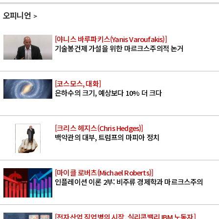
오피니언
[야니스 바루파키스(Yanis Varoufakis)]
기술봉건제 가설을 위한 마르크스주의적 논거
[코스모스, 대화]
은하수의 크기, 예상보다 10% 더 크다
[크리스 헤지스(Chris Hedges)]
백악관의 대부, 트럼프의 마피아 정치
[마이클 로버츠(Michael Roberts)]
인플레이션 이론 2부: 비주류 경제학과 마르크스주의
[전자산업 직업병의 시작, 실리콘밸리 IBM 노동자]