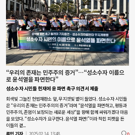
“우리의 존재는 민주주의 증거”…“성소수자 이름으
로 윤석열을 파면한다”
성소수자 시민들 헌재에 윤 파면 촉구 의견서 제출
회색빛 그늘진 헌법재판소 앞, 무지갯빛 볕이 들었다. 성소수자 시민들
은 “우리의 존재는 민주주의의 증거”라며 “윤석열을 파면하고, 평등과
민주주의, 존엄이 보장되는 새로운 세상“을 향해 함께 싸워가겠다 마음
을 모았다. “성소수자가 요구한다. 윤석열 파면!”이라 적힌 피켓을 든
이들의 곁...
류민 기자
2025.02.14. 13:48
0