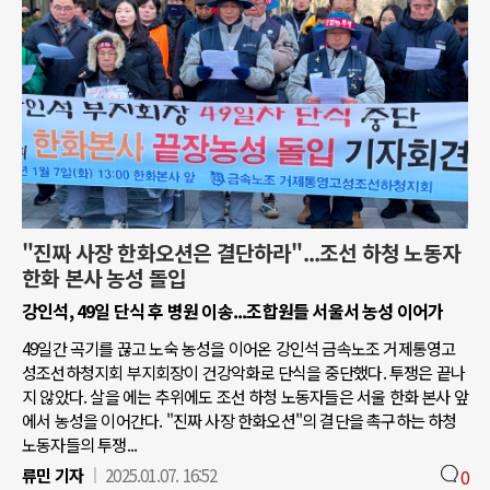
"진짜 사장 한화오션은 결단하라"...조선 하청 노동자
한화 본사 농성 돌입
강인석, 49일 단식 후 병원 이송...조합원들 서울서 농성 이어가
49일간 곡기를 끊고 노숙 농성을 이어온 강인석 금속노조 거제통영고
성조선하청지회 부지회장이 건강악화로 단식을 중단했다. 투쟁은 끝나
지 않았다. 살을 에는 추위에도 조선 하청 노동자들은 서울 한화 본사 앞
에서 농성을 이어간다. "진짜 사장 한화오션"의 결단을 촉구하는 하청
노동자들의 투쟁...
류민 기자
2025.01.07. 16:52
0