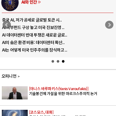
AI와 인간
중국 AI, 저가 공세로 글로벌 토큰 시..
AI 국부펀드 구상 놓고 미국 진보진영 ..
AI 데이터센터 반대 투쟁은 새로운 글로..
AI의 숨은 환경 비용: 데이터센터 확산..
AI는 어떻게 미국 민주주의를 잠식하고 ..
오피니언
[야니스 바루파키스(Yanis Varoufakis)]
기술봉건제 가설을 위한 마르크스주의적 논거
[코스모스, 대화]