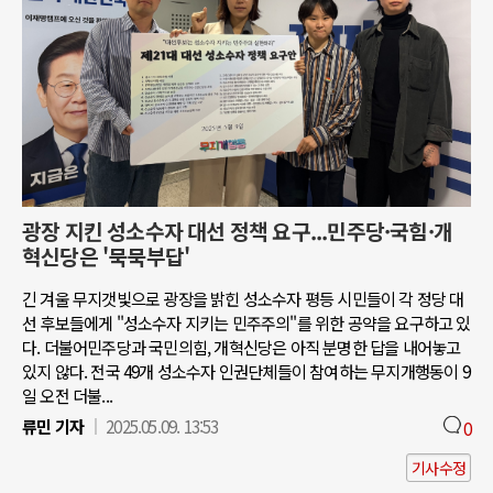
광장 지킨 성소수자 대선 정책 요구...민주당·국힘·개
혁신당은 '묵묵부답'
긴 겨울 무지갯빛으로 광장을 밝힌 성소수자 평등 시민들이 각 정당 대
선 후보들에게 "성소수자 지키는 민주주의"를 위한 공약을 요구하고 있
다. 더불어민주당과 국민의힘, 개혁신당은 아직 분명한 답을 내어놓고
있지 않다. 전국 49개 성소수자 인권단체들이 참여하는 무지개행동이 9
일 오전 더불...
류민 기자
2025.05.09. 13:53
0
기사수정