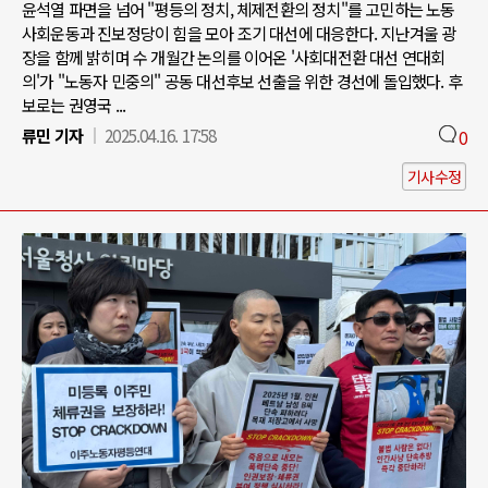
윤석열 파면을 넘어 "평등의 정치, 체제전환의 정치"를 고민하는 노동
사회운동과 진보정당이 힘을 모아 조기 대선에 대응한다. 지난겨울 광
장을 함께 밝히며 수 개월간 논의를 이어온 '사회대전환 대선 연대회
의'가 "노동자 민중의" 공동 대선후보 선출을 위한 경선에 돌입했다. 후
보로는 권영국 ...
류민 기자
2025.04.16. 17:58
0
기사수정