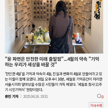
"윤 파면은 안전한 미래 출발점"...4월의 약속 "기억
하는 우리가 세상을 바꿀 것"
'잔인한 4월'을 기억과 약속의 4월, 진실과 변화의 4월로 만들어가고 있
는 이들이 함께 모였다. 16일 오후 4시 16분, 세월호 기억공간이 자리한
서울시의회 앞마당을 수많은 시민들이 가득 메웠다. '세월호 참사 11주
기 시민기억식' 현장이었다.
류민 기자
2025.04.16. 19:31
0
기사수정