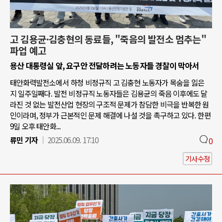
고 김용균·김충현의 동료들, "죽음의 발전소 멈추는"
파업 예고
용산 대통령실 앞, 요구안 전달하려는 노동자들 경찰이 막아서
태안화력발전소에서 하청 비정규직 고 김충현 노동자가 목숨을 잃은
지 일주일째다. 발전 비정규직 노동자들은 김용균의 죽음 이후에도 달
라진 것 없는 발전산업 현장의 구조적 문제가 참담한 비극을 반복한 원
인이라며, 정부가 근본적인 문제 해결에 나설 것을 촉구하고 있다. 한편
9일 오후 태안화...
류민 기자
2025.06.09. 17:10
0
기사수정