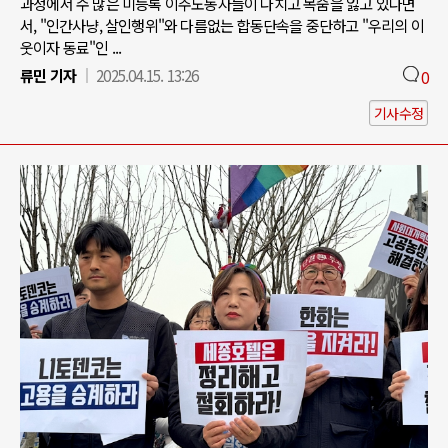
과정에서 수 많은 미등록 이주노동자들이 다치고 목숨을 잃고 있다면
서, "인간사냥, 살인행위"와 다름없는 합동단속을 중단하고 "우리의 이
웃이자 동료"인 ...
류민 기자
2025.04.15. 13:26
0
기사수정