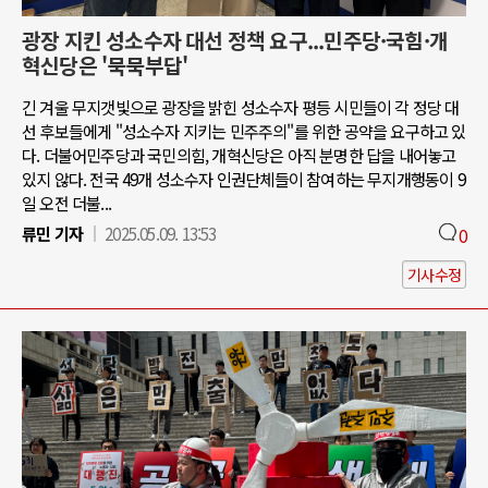
광장 지킨 성소수자 대선 정책 요구...민주당·국힘·개
혁신당은 '묵묵부답'
긴 겨울 무지갯빛으로 광장을 밝힌 성소수자 평등 시민들이 각 정당 대
선 후보들에게 "성소수자 지키는 민주주의"를 위한 공약을 요구하고 있
다. 더불어민주당과 국민의힘, 개혁신당은 아직 분명한 답을 내어놓고
있지 않다. 전국 49개 성소수자 인권단체들이 참여하는 무지개행동이 9
일 오전 더불...
류민 기자
2025.05.09. 13:53
0
기사수정