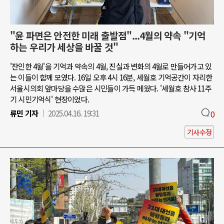
"윤 파면은 안전한 미래 출발점"...4월의 약속 "기억
하는 우리가 세상을 바꿀 것"
'잔인한 4월'을 기억과 약속의 4월, 진실과 변화의 4월로 만들어가고 있
는 이들이 함께 모였다. 16일 오후 4시 16분, 세월호 기억공간이 자리한
서울시의회 앞마당을 수많은 시민들이 가득 메웠다. '세월호 참사 11주
기 시민기억식' 현장이었다.
류민 기자
2025.04.16. 19:31
0
기사수정