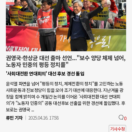
권영국·한상균 대선 출마 선언..."보수 양당 체제 넘어,
노동자 민중의 평등 정치를"
'사회대전환 연대회의' 대선 후보 경선 돌입
윤석열 파면을 넘어 "평등의 정치, 체제전환의 정치"를 고민하는 노동
사회운동과 진보정당이 힘을 모아 조기 대선에 대응한다. 지난겨울 광
장을 함께 밝히며 수 개월간 논의를 이어온 '사회대전환 대선 연대회
의'가 "노동자 민중의" 공동 대선후보 선출을 위한 경선에 돌입했다. 후
보로는 권영국 ...
류민 기자
2025.04.16. 17:58
0
기사수정