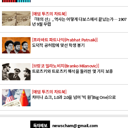
[애덤 투즈의 차트북]
『마의 산』, 역사는 어떻게 다보스에서 끝났는가… 1907
년 9월 무렵
[프라바트 파트나익(Prabhat Patnaik)]
도덕적 공허함에 맞선 학생 봉기
[브랑코 밀라노비치(Branko Milanovic)]
트로츠키와 트로츠키 해석을 둘러싼 몇 가지 보충
[애덤 투즈의 차트북]
차이나 쇼크, 1.0과 2.0을 넘어 ‘빅 원’(Big One)으로
독자제보
newscham@gmail.com