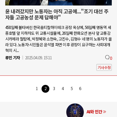
윤 내려갔지만 노동자는 아직 고공에..."조기 대선 주
자들 고공농성 문제 답해야"
458일째 불타버린 한국옵티칼하이테크 공장 옥상에, 56일째 명동역 세
종호텔 앞 지하차도 위 교통시설물에, 26일째 한화오션 본사 앞 교통감
시카메라 철탑에, 박정혜와 소현숙, 고진수, 김형수 네 명의 노동자가 올
라 있다. 노동자·시민들은 윤석열 파면 이후 광장이 요구하는 사회대개
혁의 시...
류민 기자
2025.04.09. 15:11
0
기사수정
1
2
3
4
5
6
AI와 인간