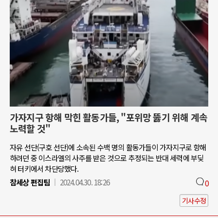
가자지구 항해 막힌 활동가들, "포위망 뚫기 위해 계속
노력할 것"
자유 선단(구호 선단)에 소속된 수백 명의 활동가들이 가자지구로 항해
하려던 중 이스라엘의 사주를 받은 것으로 추정되는 반대 세력에 부딪
혀 터키에서 차단당했다.
참세상 편집팀
2024.04.30. 18:26
0
기사수정