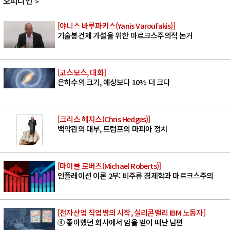
오피니언
[야니스 바루파키스(Yanis Varoufakis)]
기술봉건제 가설을 위한 마르크스주의적 논거
[코스모스, 대화]
은하수의 크기, 예상보다 10% 더 크다
[크리스 헤지스(Chris Hedges)]
백악관의 대부, 트럼프의 마피아 정치
[마이클 로버츠(Michael Roberts)]
인플레이션 이론 2부: 비주류 경제학과 마르크스주의
[전자산업 직업병의 시작, 실리콘밸리 IBM 노동자]
④ 좋아했던 회사에서 암을 얻어 떠난 남편