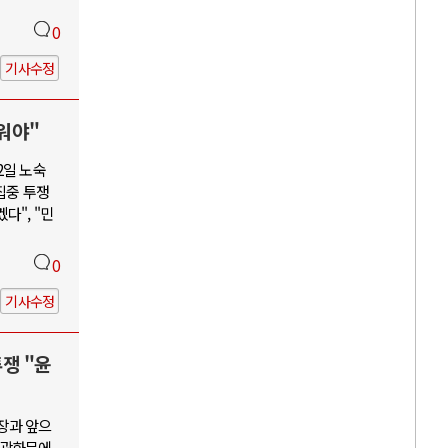
0
기사수정
워야"
2일 노숙
집중 투쟁
다", "민
0
기사수정
투쟁 "윤
장과 앞으
, 광화문에