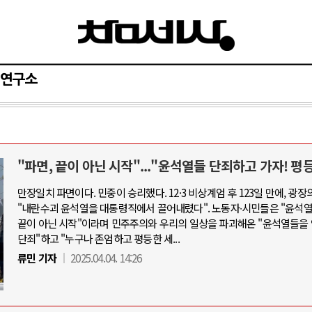
연구소
"파면, 끝이 아닌 시작"..."윤석열들 단죄하고 가자! 평
AI와 인간
만장일치 파면이다. 민중이 승리했다. 12·3 비상계엄 후 123일 만에, 광장
"내란수괴 윤석열을 대통령직에서 끌어내렸다". 노동자∙시민들은 "윤석
중국 AI, 저가 공세로 글로벌 토큰 시.
끝이 아닌 시작"이라며 민주주의와 우리의 일상을 파괴해온 "윤석열들을
AI 국부펀드 구상 놓고 미국 진보진영 
단죄"하고 "누구나 존엄하고 평등한 세...
AI 데이터센터 반대 투쟁은 새로운 글
류민 기자
2025.04.04. 14:26
AI의 숨은 환경 비용: 데이터센터 확산
AI는 어떻게 미국 민주주의를 잠식하고