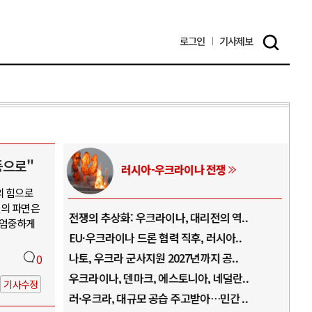
로그인
기사
제보
등으로"
러시아-우크라이나 전쟁
의 힘으로
열의 파면은
.
전쟁의 추상화: 우크라이나, 대리전의 역..
호르
 엄중하게
..
EU·우크라이나 드론 협력 직후, 러시아..
호르
로..
나토, 우크라 군사지원 2027년까지 공..
이란
0
..
우크라이나, 덴마크, 에스토니아, 네덜란..
트럼
기사수정
 ..
러·우크라, 대규모 공습 주고받아…민간 ..
하마