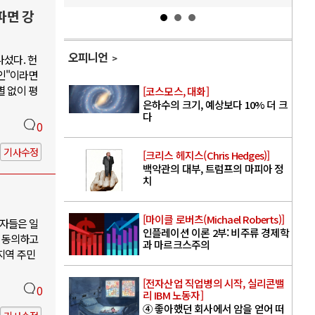
파면 강
오피니언
나섰다. 헌
인"이라면
별 없이 평
[코스모스, 대화]
은하수의 크기, 예상보다 10% 더 크
다
0
기사수정
[크리스 헤지스(Chris Hedges)]
백악관의 대부, 트럼프의 마피아 정
치
[마이클 로버츠(Michael Roberts)]
자들은 일
인플레이션 이론 2부: 비주류 경제학
 동의하고
과 마르크스주의
지역 주민
[전자산업 직업병의 시작, 실리콘밸
0
리 IBM 노동자]
④ 좋아했던 회사에서 암을 얻어 떠