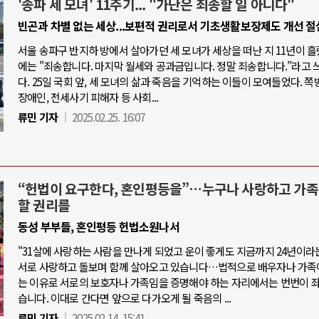
'송파 세 모녀' 11주기... "가난은 죄송할 일 아니다"
빈곤과 차별 없는 세상...보편적 권리로서 기초생활보장제도 개선 절
서울 송파구 반지하 방에서 살아가던 세 모녀가 세상을 떠난 지 11년이 흘
에는 "죄송합니다. 마지막 월세와 공과금입니다. 정말 죄송합니다.”라고 
다. 25일 국회 앞, 세 모녀의 삶과 죽음을 기억하는 이들이 모여들었다. 쪽
장애인, 전세사기 피해자 등 사회...
류민 기자
2025.02.25. 16:07
“헌법이 요구한다, 혼인평등을”…누구나 사랑하고 가족
할 권리를
동성 부부들, 혼인평등 헌법소원나서
"31살에 사랑하는 사람을 만나게 되었고 운이 좋게도 지금까지 24년이라
서로 사랑하고 돌보며 함께 살아오고 있습니다…법적으로 배우자나 가족
는 이유로 서로의 보호자나 가족임을 증명해야 하는 자리에서는 번번이 
습니다. 이대로 간다면 앞으로 다가오게 될 죽음의 ...
류민 기자
2025.02.14. 15:41