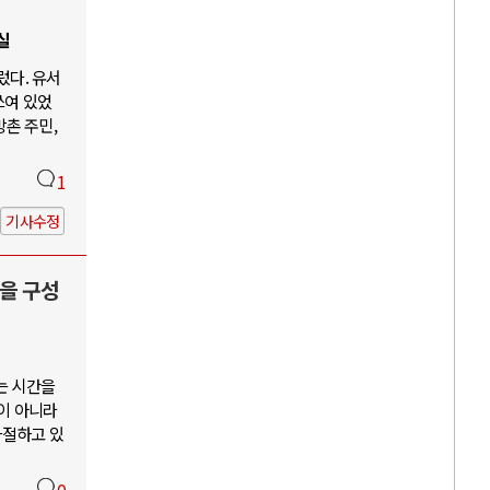
실
렀다. 유서
쓰여 있었
방촌 주민,
1
기사수정
을 구성
는 시간을
이 아니라
좌절하고 있