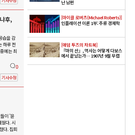
기사수정
난 남편
[마이클 로버츠(Michael Roberts)]
냐후,
인플레이션 이론 1부: 주류 경제학
공습을 감
는 하루 전
[애덤 투즈의 차트북]
『마의 산』, 역사는 어떻게 다보스
 중에는 최
에서 끝났는가… 1907년 9월 무렵
0
기사수정
들이 '윤
웠다. 시
쳤다. 집회