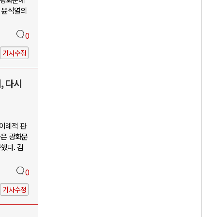
괴 윤석열의
0
기사수정
, 다시
"이례적 판
들은 광화문
했다. 검
0
기사수정