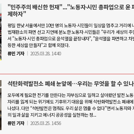
"민주주의 배신한 헌재"..."노동자∙시민 총파업으로 윤 
제하자"
평일 한낮 서울에서만 10만 명의 노동자∙시민들이 일상을 멈추고 거리에 
법재판소의 파면 선고 지연에 분노한 노동자∙시민들은 "우리가 세상의 주
서 "노동자∙시민 총파업으로 윤석열을 끝장내자", "윤석열을 파면하고 차
등한 세상을 만들자"고 함께 외쳤다.
류민 기자
2025.03.28. 14:40
석탄화력발전소 폐쇄 눈앞에…우리는 무엇을 할 수 있나
모두에게 필요한 전기를 만든다는 자부심으로 일하고 살아왔던 발전 노동
자리를 잃게 되는 위기에도 기후위기 대응을 위해 석탄화력발전소 폐쇄에
나섰다. 다만 “석탄발전은 멈춰도 우리 삶은 멈출 수 없다”면서 노동자와 
의 일과 삶을 지키고 에너지 공공성을 실현하는 정...
류민 기자
2025.03.25. 14:56