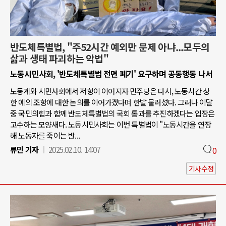
반도체특별법, "주52시간 예외만 문제 아냐...모두의
삶과 생태 파괴하는 악법"
노동시민사회, '반도체특별법 전면 폐기' 요구하며 공동행동 나서
노동계와 시민사회에서 저항이 이어지자 민주당은 다시, 노동시간 상
한 예외 조항에 대한 논의를 이어가겠다며 한발 물러섰다. 그러나 이달
중 국민의힘과 함께 반도체특별법의 국회 통과를 추진하겠다는 입장은
고수하는 모양새다. 노동시민사회는 이번 특별법이 "노동시간을 연장
해 노동자를 죽이는 반...
류민 기자
2025.02.10. 14:07
0
기사수정