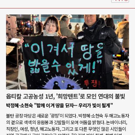
옵티칼 고공농성 1년, '희망텐트'로 모인 연대의 불빛
박정혜·소현숙 "함께 이겨 땅을 딛자··· 우리가 빛이 될게"
불탄 공장 마당은 새로운 '광장'이 되었다. 박정혜·소현숙 두 해고노동자
의 곁으로 색색의 응원봉과 깃발들이 모여 어둠을 밝혔다. 논바이너리,
직장인, 여성, 청년, 해고노동자, 그리고 또 다른 무엇인 많은 시민들이