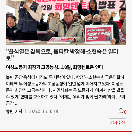
"윤석열은 감옥으로, 옵티칼 박정혜·소현숙은 일터
로"
여성노동자 최장기 고공농성...10일, 희망텐트촌 연다
불탄 공장 옥상에 아직도 두 사람이 있다. 박정혜·소현숙 한국옵티칼하
이테크 두 여성노동자의 고공농성이 일년 넘게 이어지고 있다. 여성노
동자 최장기 고공농성이다. 시민사회는 두 노동자가 '이겨서 땅을 밟을
수 있게' 연대를 호소하고 있다. '이제는 우리가 빛이 될 차례'라며, 구미
공장 ...
류민 기자
2025.01.07. 15:01
0
기사수정