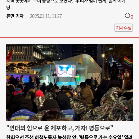
지역 곳곳에서 구미 공장으로 모였다. "우리가 빛이 될게, 함께 이겨
땅...
류민 기자
2025.01.11. 11:27
0
기사수정
"연대의 힘으로 윤 체포하고, 가자! 평등으로"
한화오션 조선 하청노동자 농성장 앞, '평등으로 가는 수요일' 열려