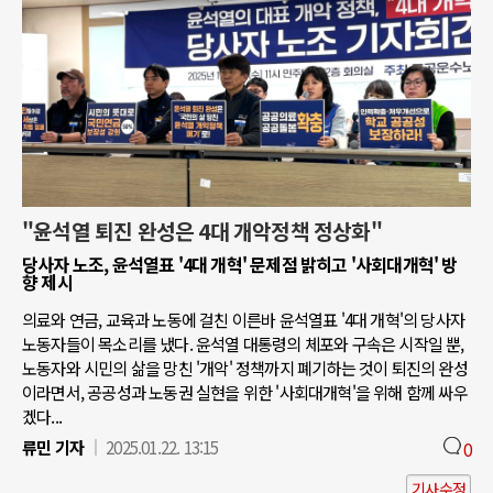
"윤석열 퇴진 완성은 4대 개악정책 정상화"
당사자 노조, 윤석열표 '4대 개혁' 문제점 밝히고 '사회대개혁' 방
향 제시
의료와 연금, 교육과 노동에 걸친 이른바 윤석열표 '4대 개혁'의 당사자
노동자들이 목소리를 냈다. 윤석열 대통령의 체포와 구속은 시작일 뿐,
노동자와 시민의 삶을 망친 '개악' 정책까지 폐기하는 것이 퇴진의 완성
이라면서, 공공성과 노동권 실현을 위한 '사회대개혁'을 위해 함께 싸우
겠다...
류민 기자
2025.01.22. 13:15
0
기사수정