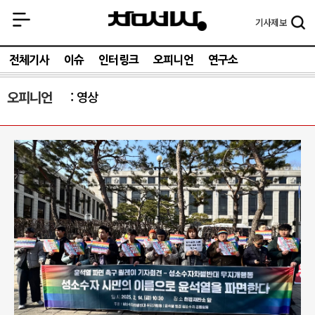
기사
제보
전체기사
이슈
인터링크
오피니언
연구소
오피니언
영상