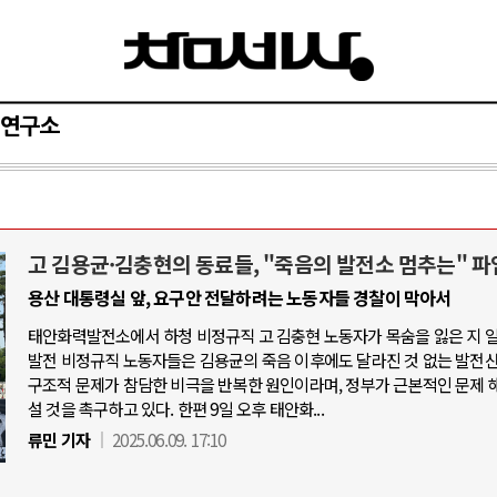
연구소
고 김용균·김충현의 동료들, "죽음의 발전소 멈추는" 파
와 인간
러시아-우크라이나 전쟁
용산 대통령실 앞, 요구안 전달하려는 노동자들 경찰이 막아서
태안화력발전소에서 하청 비정규직 고 김충현 노동자가 목숨을 잃은 지 
공세로 글로벌 토큰 시..
전쟁의 추상화: 우크라이나, 대리전의 
발전 비정규직 노동자들은 김용균의 죽음 이후에도 달라진 것 없는 발전
 놓고 미국 진보진영 ..
EU·우크라이나 드론 협력 직후, 러시
구조적 문제가 참담한 비극을 반복한 원인이라며, 정부가 근본적인 문제 
설 것을 촉구하고 있다. 한편 9일 오후 태안화...
반대 투쟁은 새로운 글로..
나토, 우크라 군사지원 2027년까지 공
류민 기자
2025.06.09. 17:10
비용: 데이터센터 확산..
우크라이나, 덴마크, 에스토니아, 네
국 민주주의를 잠식하고 ..
러·우크라, 대규모 공습 주고받아…민간