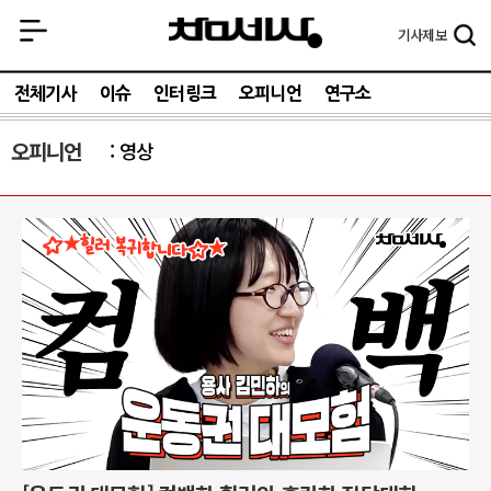
기사
제보
전체기사
이슈
인터링크
오피니언
연구소
오피니언
영상