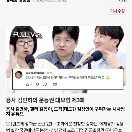
기사수정
용사 김민하의 운동권 대모험 제3화
용사 김민하, 힐러 김동아, 도적(대도?) 김상연이 꾸며가는 시사정
치 유튜브
① [반도체 성과급 논란 2탄] - 초과이윤 진정한 승자는, 이재용? - 김용
범 실장 국민배당론 논쟁 - 삼성전자 노조 파업 긴급조정권 ② 나무호