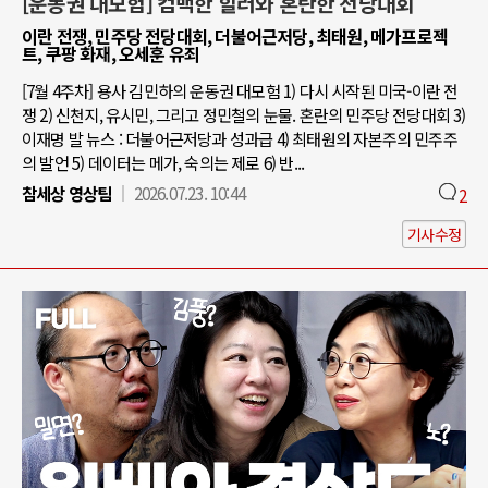
[운동권 대모험] 컴백한 힐러와 혼란한 전당대회
이란 전쟁, 민주당 전당대회, 더불어근저당, 최태원, 메가프로젝
트, 쿠팡 화재, 오세훈 유죄
[7월 4주차] 용사 김민하의 운동권 대모험 1) 다시 시작된 미국-이란 전
쟁 2) 신천지, 유시민, 그리고 정민철의 눈물. 혼란의 민주당 전당대회 3)
이재명 발 뉴스 : 더불어근저당과 성과급 4) 최태원의 자본주의 민주주
의 발언 5) 데이터는 메가, 숙의는 제로 6) 반...
참세상 영상팀
2026.07.23. 10:44
2
기사수정