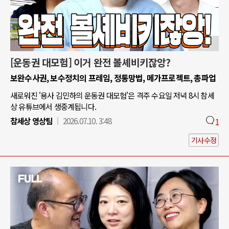
[운동권 대모험] 이거 완전 볼셰비키잖앙?
보완수사권, 보수정치의 프레임, 정통망법, 메가프로젝트, 총파업
새로워진 '용사 김민하의 운동권 대모험'은 격주 수요일 저녁 8시 참세
상 유튜브에서 생중계됩니다.
참세상 영상팀
2026.07.10. 3:48
1
기사수정