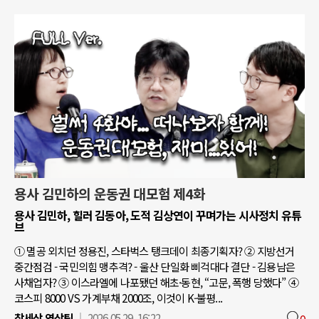
용사 김민하의 운동권 대모험 제4화
용사 김민하, 힐러 김동아, 도적 김상연이 꾸며가는 시사정치 유튜
브
① 멸공 외치던 정용진, 스타벅스 탱크데이 최종기획자? ② 지방선거
중간점검 - 국민의힘 맹추격? - 울산 단일화 삐걱대다 결단 - 김용남은
사채업자? ③ 이스라엘에 나포됐던 해초·동현, “고문, 폭행 당했다” ④
코스피 8000 VS 가계부채 2000조, 이것이 K-불평...
참세상 영상팀
2026.05.29. 16:22
0