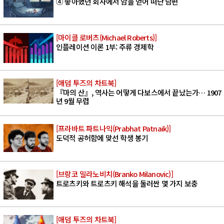
④ 좋아했던 회사에서 암을 얻어 떠난 남편
[마이클 로버츠(Michael Roberts)]
인플레이션 이론 1부: 주류 경제학
[애덤 투즈의 차트북]
『마의 산』, 역사는 어떻게 다보스에서 끝났는가… 1907
년 9월 무렵
[프라바트 파트나익(Prabhat Patnaik)]
도덕적 공허함에 맞선 학생 봉기
[브랑코 밀라노비치(Branko Milanovic)]
트로츠키와 트로츠키 해석을 둘러싼 몇 가지 보충
[애덤 투즈의 차트북]