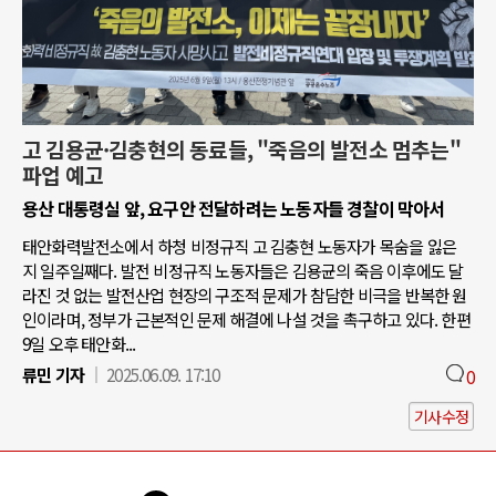
고 김용균·김충현의 동료들, "죽음의 발전소 멈추는"
파업 예고
용산 대통령실 앞, 요구안 전달하려는 노동자들 경찰이 막아서
태안화력발전소에서 하청 비정규직 고 김충현 노동자가 목숨을 잃은
지 일주일째다. 발전 비정규직 노동자들은 김용균의 죽음 이후에도 달
라진 것 없는 발전산업 현장의 구조적 문제가 참담한 비극을 반복한 원
인이라며, 정부가 근본적인 문제 해결에 나설 것을 촉구하고 있다. 한편
9일 오후 태안화...
류민 기자
2025.06.09. 17:10
0
기사수정