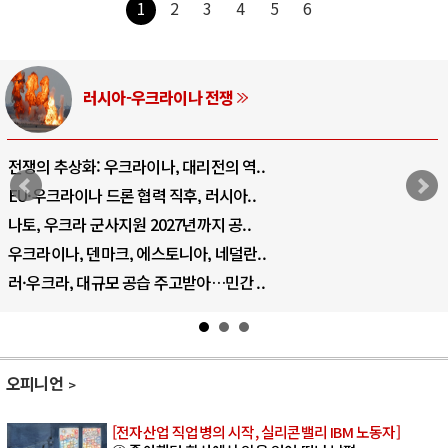
1
2
3
4
5
6
러시아-우크라이나 전쟁
전쟁의 추상화: 우크라이나, 대리전의 역..
EU·우크라이나 드론 협력 직후, 러시아..
나토, 우크라 군사지원 2027년까지 공..
우크라이나, 덴마크, 에스토니아, 네덜란..
러·우크라, 대규모 공습 주고받아…민간 ..
오피니언
[전자산업 직업병의 시작, 실리콘밸리 IBM 노동자]