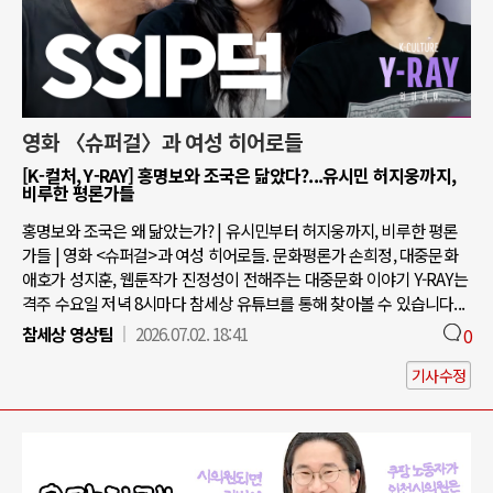
영화 〈슈퍼걸〉과 여성 히어로들
[K-컬처, Y-RAY] 홍명보와 조국은 닮았다?...유시민 허지웅까지,
비루한 평론가들
홍명보와 조국은 왜 닮았는가? | 유시민부터 허지웅까지, 비루한 평론
가들 | 영화 <슈퍼걸>과 여성 히어로들. 문화평론가 손희정, 대중문화
애호가 성지훈, 웹툰작가 진정성이 전해주는 대중문화 이야기 Y-RAY는
격주 수요일 저녁 8시마다 참세상 유튜브를 통해 찾아볼 수 있습니다...
참세상 영상팀
2026.07.02. 18:41
0
기사수정