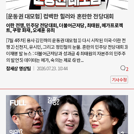
[운동권 대모험] 컴백한 힐러와 혼란한 전당대회
이란 전쟁, 민주당 전당대회, 더불어근저당, 최태원, 메가프로젝
트, 쿠팡 화재, 오세훈 유죄
[7월 4주차] 용사 김민하의 운동권 대모험 1) 다시 시작된 미국-이란 전
쟁 2) 신천지, 유시민, 그리고 정민철의 눈물. 혼란의 민주당 전당대회 3)
이재명 발 뉴스 : 더불어근저당과 성과급 4) 최태원의 자본주의 민주주
의 발언 5) 데이터는 메가, 숙의는 제로 6) 반...
참세상 영상팀
2026.07.23. 10:44
2
기사수정