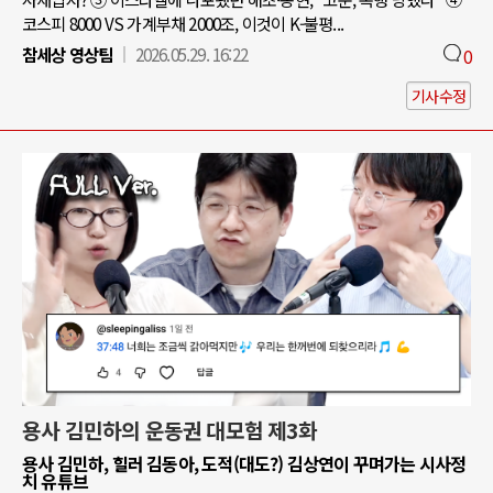
코스피 8000 VS 가계부채 2000조, 이것이 K-불평...
참세상 영상팀
2026.05.29. 16:22
0
기사수정
용사 김민하의 운동권 대모험 제3화
용사 김민하, 힐러 김동아, 도적(대도?) 김상연이 꾸며가는 시사정
치 유튜브