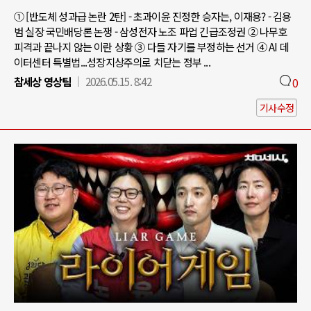
① [반도체 성과급 논란 2탄] - 초과이윤 진정한 승자는, 이재용? - 김용
범 실장 국민배당론 논쟁 - 삼성전자 노조 파업 긴급조정권 ② 나무호
피격과 끝나지 않는 이란 상황 ③ 다들 자기를 부정하는 선거 ④ AI 데
이터센터 특별법...성장지상주의로 치닫는 정부 ...
참세상 영상팀
2026.05.15. 8:42
0
기사수정