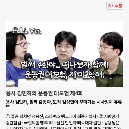
기사수정
용사 김민하의 운동권 대모험 제4화
용사 김민하, 힐러 김동아, 도적 김상연이 꾸며가는 시사정치 유튜
브
① 멸공 외치던 정용진, 스타벅스 탱크데이 최종기획자? ② 지방선거
중간점검 - 국민의힘 맹추격? - 울산 단일화 삐걱대다 결단 - 김용남은
사채업자? ③ 이스라엘에 나포됐던 해초·동현, “고문, 폭행 당했다” ④