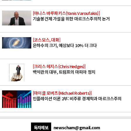
[야니스 바루파키스(Yanis Varoufakis)]
기술봉건제 가설을 위한 마르크스주의적 논거
[코스모스, 대화]
은하수의 크기, 예상보다 10% 더 크다
[크리스 헤지스(Chris Hedges)]
백악관의 대부, 트럼프의 마피아 정치
[마이클 로버츠(Michael Roberts)]
인플레이션 이론 2부: 비주류 경제학과 마르크스주의
독자제보
newscham@gmail.com