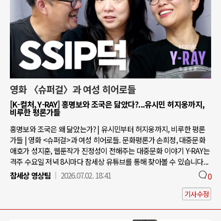
영화 〈슈퍼걸〉과 여성 히어로들
[K-컬처, Y-RAY] 홍명보와 조국은 닮았다?...유시민 허지웅까지,
비루한 평론가들
홍명보와 조국은 왜 닮았는가? | 유시민부터 허지웅까지, 비루한 평론
가들 | 영화 <슈퍼걸>과 여성 히어로들. 문화평론가 손희정, 대중문화
애호가 성지훈, 웹툰작가 진정성이 전해주는 대중문화 이야기 Y-RAY는
격주 수요일 저녁 8시마다 참세상 유튜브를 통해 찾아볼 수 있습니다...
참세상 영상팀
2026.07.02. 18:41
0
기사수정