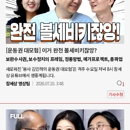
[운동권 대모험] 이거 완전 볼셰비키잖앙?
보완수사권, 보수정치의 프레임, 정통망법, 메가프로젝트, 총파업
새로워진 '용사 김민하의 운동권 대모험'은 격주 수요일 저녁 8시 참세
상 유튜브에서 생중계됩니다.
참세상 영상팀
2026.07.10. 3:48
1
기사수정