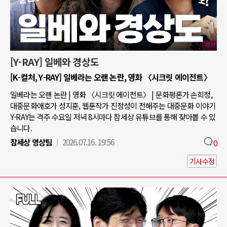
[Y-RAY] 일베와 경상도
[K-컬처, Y-RAY] 일베라는 오랜 논란, 영화 〈시크릿 에이전트〉
일베라는 오랜 논란 | 영화 〈시크릿 에이전트〉 | 문화평론가 손희정,
대중문화애호가 성지훈, 웹툰작가 진정성이 전해주는 대중문화 이야기
Y-RAY는 격주 수요일 저녁 8시마다 참세상 유튜브를 통해 찾아볼 수 있
습니다.
참세상 영상팀
2026.07.16. 19:56
0
기사수정