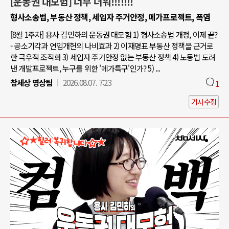
[운동권 대모험] 너무 더워!!!!!!!
형사소송법, 부동산 정책, 세입자 주거안정, 메가프로젝트, 폭염
[8월 1주차] 용사 김민하의 운동권 대모험 1) 형사소송법 개정, 이제 끝?
- 공소기각과 연임개헌의 나비효과 2) 이재명표 부동산 정책을 근거로
한 극우적 조직화 3) 세입자 주거안정 없는 부동산 정책 4) 노동법 도려
낸 개발프로젝트, 누구를 위한 '메가특구'인가? 5) ...
참세상 영상팀
2026.08.07. 7:23
1
기사수정