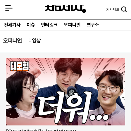
기사
제보
전체기사
이슈
인터링크
오피니언
연구소
오피니언
영상