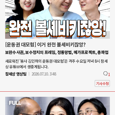
[운동권 대모험] 이거 완전 볼셰비키잖앙?
보완수사권, 보수정치의 프레임, 정통망법, 메가프로젝트, 총파업
새로워진 '용사 김민하의 운동권 대모험'은 격주 수요일 저녁 8시 참세
상 유튜브에서 생중계됩니다.
참세상 영상팀
2026.07.10. 3:48
1
기사수정