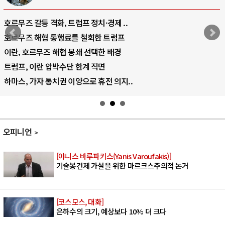
호르무즈 갈등 격화, 트럼프 정치·경제 ..
호르무즈 해협 통행료를 철회한 트럼프
이란, 호르무즈 해협 봉쇄 선택한 배경
트럼프, 이란 압박수단 한계 직면
하마스, 가자 통치권 이양으로 휴전 의지..
오피니언
[야니스 바루파키스(Yanis Varoufakis)]
기술봉건제 가설을 위한 마르크스주의적 논거
[코스모스, 대화]
은하수의 크기, 예상보다 10% 더 크다