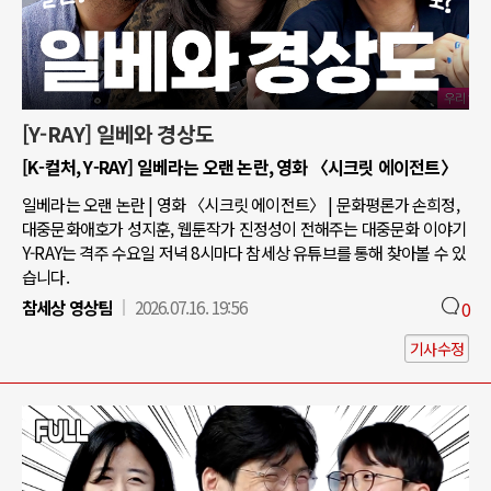
[Y-RAY] 일베와 경상도
[K-컬처, Y-RAY] 일베라는 오랜 논란, 영화 〈시크릿 에이전트〉
일베라는 오랜 논란 | 영화 〈시크릿 에이전트〉 | 문화평론가 손희정,
대중문화애호가 성지훈, 웹툰작가 진정성이 전해주는 대중문화 이야기
Y-RAY는 격주 수요일 저녁 8시마다 참세상 유튜브를 통해 찾아볼 수 있
습니다.
참세상 영상팀
2026.07.16. 19:56
0
기사수정