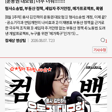
[운동권 대모험] 너무 더워!!!!!!!
형사소송법, 부동산 정책, 세입자 주거안정, 메가프로젝트, 폭염
[8월 1주차] 용사 김민하의 운동권 대모험 1) 형사소송법 개정, 이제 끝?
- 공소기각과 연임개헌의 나비효과 2) 이재명표 부동산 정책을 근거로
한 극우적 조직화 3) 세입자 주거안정 없는 부동산 정책 4) 노동법 도려
낸 개발프로젝트, 누구를 위한 '메가특구'인가? 5) ...
참세상 영상팀
2026.08.07. 7:23
1
기사수정