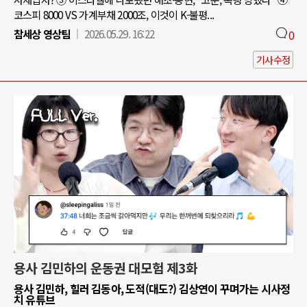
코스피 8000 VS 가계부채 2000조, 이것이 K-불평...
참세상 영상팀
2026.05.29. 16:22
0
기사수정
용사 김민하의 운동권 대모험 제3화
용사 김민하, 힐러 김동아, 도적(대도?) 김상연이 꾸며가는 시사정
치 유튜브