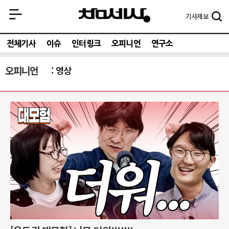
기사
제보
전체기사
이슈
인터링크
오피니언
연구소
오피니언
영상