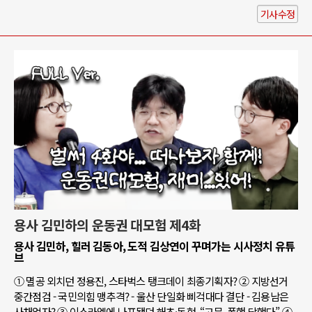
기사수정
용사 김민하의 운동권 대모험 제4화
용사 김민하, 힐러 김동아, 도적 김상연이 꾸며가는 시사정치 유튜
브
① 멸공 외치던 정용진, 스타벅스 탱크데이 최종기획자? ② 지방선거
중간점검 - 국민의힘 맹추격? - 울산 단일화 삐걱대다 결단 - 김용남은
사채업자? ③ 이스라엘에 나포됐던 해초·동현, “고문, 폭행 당했다” ④