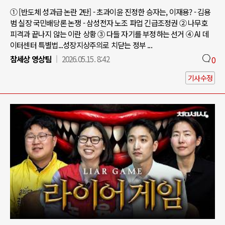
① [반도체 성과급 논란 2탄] - 초과이윤 진정한 승자는, 이재용? - 김용
범 실장 국민배당론 논쟁 - 삼성전자 노조 파업 긴급조정권 ② 나무호
피격과 끝나지 않는 이란 상황 ③ 다들 자기를 부정하는 선거 ④ AI 데
이터센터 특별법...성장지상주의로 치닫는 정부 ...
참세상 영상팀
2026.05.15. 8:42
0
기사수정