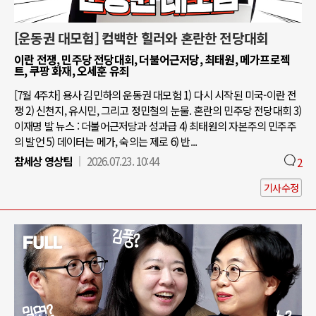
[운동권 대모험] 컴백한 힐러와 혼란한 전당대회
이란 전쟁, 민주당 전당대회, 더불어근저당, 최태원, 메가프로젝
트, 쿠팡 화재, 오세훈 유죄
[7월 4주차] 용사 김민하의 운동권 대모험 1) 다시 시작된 미국-이란 전
쟁 2) 신천지, 유시민, 그리고 정민철의 눈물. 혼란의 민주당 전당대회 3)
이재명 발 뉴스 : 더불어근저당과 성과급 4) 최태원의 자본주의 민주주
의 발언 5) 데이터는 메가, 숙의는 제로 6) 반...
참세상 영상팀
2026.07.23. 10:44
2
기사수정