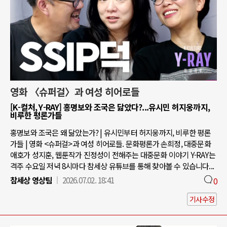
영화 〈슈퍼걸〉과 여성 히어로들
[K-컬처, Y-RAY] 홍명보와 조국은 닮았다?...유시민 허지웅까지,
비루한 평론가들
홍명보와 조국은 왜 닮았는가? | 유시민부터 허지웅까지, 비루한 평론
가들 | 영화 <슈퍼걸>과 여성 히어로들. 문화평론가 손희정, 대중문화
애호가 성지훈, 웹툰작가 진정성이 전해주는 대중문화 이야기 Y-RAY는
격주 수요일 저녁 8시마다 참세상 유튜브를 통해 찾아볼 수 있습니다...
참세상 영상팀
2026.07.02. 18:41
0
기사수정