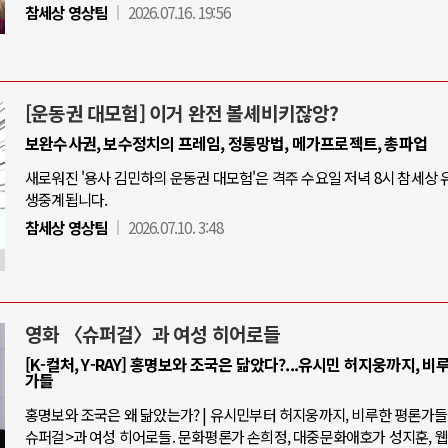
참세상 영상팀
2026.07.16. 19:56
[운동권 대모험] 이거 완전 볼셰비키잖앙?
보완수사권, 보수정치의 프레임, 정통망법, 메가프로젝트, 총파업
새로워진 '용사 김민하의 운동권 대모험'은 격주 수요일 저녁 8시 참세상
생중계됩니다.
참세상 영상팀
2026.07.10. 3:48
영화 〈슈퍼걸〉과 여성 히어로들
[K-컬처, Y-RAY] 홍명보와 조국은 닮았다?...유시민 허지웅까지, 비
가들
홍명보와 조국은 왜 닮았는가? | 유시민부터 허지웅까지, 비루한 평론가들 |
슈퍼걸>과 여성 히어로들. 문화평론가 손희정, 대중문화애호가 성지훈, 