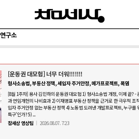
연구소
[운동권 대모험] 너무 더워!!!!!!!
와 인간
러시아-우크라이나 전쟁
형사소송법, 부동산 정책, 세입자 주거안정, 메가프로젝트, 폭염
[8월 1주차] 용사 김민하의 운동권 대모험 1) 형사소송법 개정, 이제 끝? -
공세로 글로벌 토큰 시..
전쟁의 추상화: 우크라이나, 대리전의 
과 연임개헌의 나비효과 2) 이재명표 부동산 정책을 근거로 한 극우적 조직화
 놓고 미국 진보진영 ..
EU·우크라이나 드론 협력 직후, 러시
입자 주거안정 없는 부동산 정책 4) 노동법 도려낸 개발프로젝트, 누구를 
특구'인가? 5) ...
반대 투쟁은 새로운 글로..
나토, 우크라 군사지원 2027년까지 공
참세상 영상팀
2026.08.07. 7:23
비용: 데이터센터 확산..
우크라이나, 덴마크, 에스토니아, 네
국 민주주의를 잠식하고 ..
러·우크라, 대규모 공습 주고받아…민간