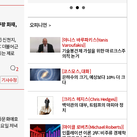
팡 화재,
오피니언
) 신천지,
[야니스 바루파키스(Yanis
Varoufakis)]
: 더불어근
기술봉건제 가설을 위한 마르크스주
의는 제로
의적 논거
2
[코스모스, 대화]
은하수의 크기, 예상보다 10% 더 크
기사수정
다
[크리스 헤지스(Chris Hedges)]
백악관의 대부, 트럼프의 마피아 정
치
대중문화애호
수요일 저녁
[마이클 로버츠(Michael Roberts)]
인플레이션 이론 2부: 비주류 경제학