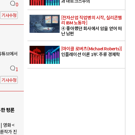
과 마르크스주의
0
기사수정
[전자산업 직업병의 시작, 실리콘밸
리 IBM 노동자]
④ 좋아했던 회사에서 암을 얻어 떠
난 남편
[마이클 로버츠(Michael Roberts)]
 유튜브에서
인플레이션 이론 1부: 주류 경제학
1
기사수정
루한 평론
 영화 <
웹툰작가 진