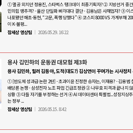
① 멸공 외치던 정용진, 스타벅스 탱크데이 최종기획자? ② 지방선거 중간점
민의힘 맹추격? - 울산 단일화 삐걱대다 결단 - 김용남은 사채업자? ③ 
나포됐던 해초·동현, “고문, 폭행 당했다” ④ 코스피 8000 VS 가계부채 20
이 K-불평...
참세상 영상팀
2026.05.29. 16:22
용사 김민하의 운동권 대모험 제3화
용사 김민하, 힐러 김동아, 도적(대도?) 김상연이 꾸며가는 시사정치
① [반도체 성과급 논란 2탄] - 초과이윤 진정한 승자는, 이재용? - 김용범
배당론 논쟁 - 삼성전자 노조 파업 긴급조정권 ② 나무호 피격과 끝나지 
상황 ③ 다들 자기를 부정하는 선거 ④ AI 데이터센터 특별법...성장지상
는 정부 ...
참세상 영상팀
2026.05.15. 8:42