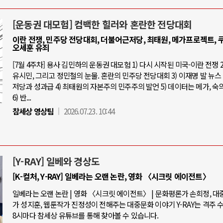
[운동권 대모험] 컴백한 힐러와 혼란한 전당대회
이란 전쟁, 민주당 전당대회, 더불어근저당, 최태원, 메가프로젝트, 쿠
오세훈 유죄
[7월 4주차] 용사 김민하의 운동권 대모험 1) 다시 시작된 미국-이란 전쟁 2
유시민, 그리고 정민철의 눈물. 혼란의 민주당 전당대회 3) 이재명 발 뉴스 
저당과 성과급 4) 최태원의 자본주의 민주주의 발언 5) 데이터는 메가, 숙
6) 반...
참세상 영상팀
2026.07.23. 10:44
[Y-RAY] 일베와 경상도
[K-컬처, Y-RAY] 일베라는 오랜 논란, 영화 〈시크릿 에이전트〉
일베라는 오랜 논란 | 영화 〈시크릿 에이전트〉 | 문화평론가 손희정, 
가 성지훈, 웹툰작가 진정성이 전해주는 대중문화 이야기 Y-RAY는 격주 
8시마다 참세상 유튜브를 통해 찾아볼 수 있습니다.