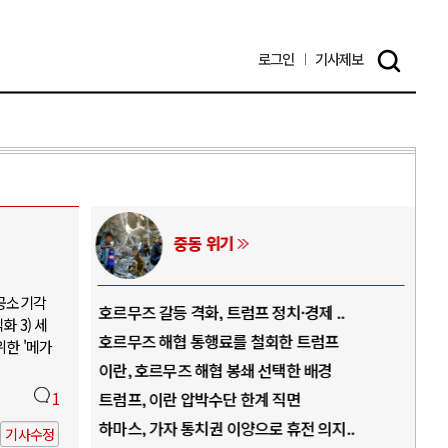
로그인
기사
제보
중동 위기
 공소기각
역..
호르무즈 갈등 격화, 트럼프 정치·경제 ..
중국
 3) 세
아..
호르무즈 해협 통행료를 철회한 트럼프
AI
위한 '메가
..
이란, 호르무즈 해협 봉쇄 선택한 배경
AI
덜란..
1
트럼프, 이란 압박수단 한계 직면
AI
 ..
하마스, 가자 통치권 이양으로 휴전 의지..
AI
기사수정