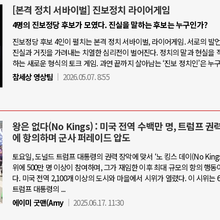
[본격 정치 서바이벌] 진보정치 라이어게임
4명의 진보정당 후보가 모였다. 진실을 말하는 후보는 누구인가?
진보정당 후보 4인이 펼치는 본격 정치 서바이벌, 라이어게임. 서로의 발
진실과 거짓을 가려내는 치열한 심리전이 벌어진다. 정치의 말과 현실을 
하는 새로운 형식의 토크 게임. 과연 끝까지 살아남는 ‘진보 정치인’은 누
참세상 영상팀
2026.05.07. 8:55
왕은 없다(No Kings) : 미국 전역 수백만 명, 트럼프 권
에 항의하며 군사 퍼레이드 압도
토요일, 도널드 트럼프 대통령의 권력 장악에 맞서 ‘노 킹스 데이(No Kings 
위에 500만 명 이상이 참여하며, 그가 재임한 이후 최대 규모의 항의 행동
다. 미국 전역 2,100개 이상의 도시와 마을에서 시위가 열렸다. 이 시위는 6
트럼프 대통령의 ...
에이미 굿맨(Amy
2025.06.17. 11:30