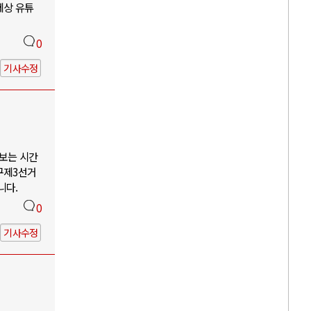
세상 유튜
0
기사수정
나보는 시간
구제3선거
니다.
0
기사수정