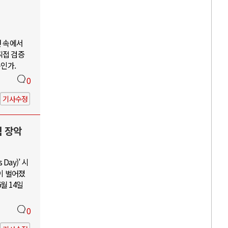
언 속에서
직접 검증
구인가.
0
기사수정
력 장악
Day)’ 시
이 벌어졌
월 14일
0