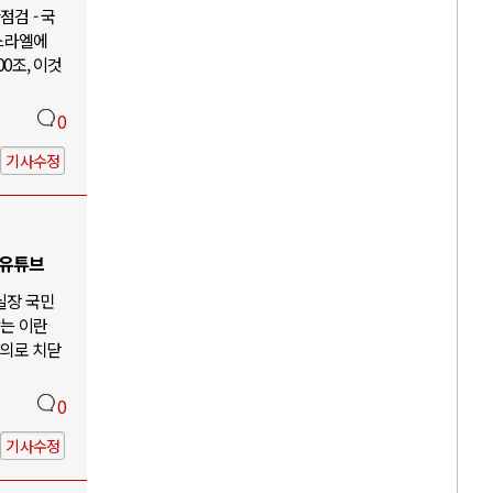
검 - 국
이스라엘에
00조, 이것
0
기사수정
 유튜브
 실장 국민
않는 이란
주의로 치닫
0
기사수정