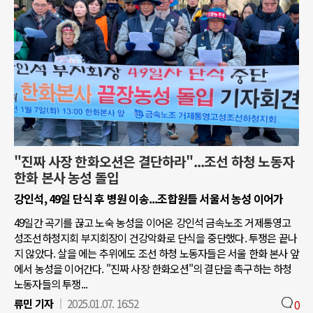
"진짜 사장 한화오션은 결단하라"...조선 하청 노동자
한화 본사 농성 돌입
강인석, 49일 단식 후 병원 이송...조합원들 서울서 농성 이어가
49일간 곡기를 끊고 노숙 농성을 이어온 강인석 금속노조 거제통영고
성조선하청지회 부지회장이 건강악화로 단식을 중단했다. 투쟁은 끝나
지 않았다. 살을 에는 추위에도 조선 하청 노동자들은 서울 한화 본사 앞
에서 농성을 이어간다. "진짜 사장 한화오션"의 결단을 촉구하는 하청
노동자들의 투쟁...
류민 기자
2025.01.07. 16:52
0