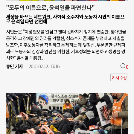
"모두의 이름으로, 윤석열을 파면한다"
세상을 바꾸는 네트워크, 사회적 소수자와 노동자 시민의 이름으
로 윤석열 파면 선언해
시민들은 "여성혐오를 일삼고 젠더 갈라치기 정치에 편승한, 장애인을
공격하고 장애인의 권리를 약탈한, 성소수자 존재를 부정하고 차별을
방조한, 이주노동자를 착취하고 통제하는 데 앞장선, 무분별한 규제파
괴로 노동자의 건강과 안전을 위협한, 기후정의를 외면하고 생명을 경
시한" 윤석열 대통령...
류민 기자
2025.02.12. 17:16
0
기사수정