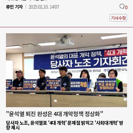
류민 기자
2025.02.10. 14:07
0
기사수정
"윤석열 퇴진 완성은 4대 개악정책 정상화"
당사자 노조, 윤석열표 '4대 개혁' 문제점 밝히고 '사회대개혁' 방
향 제시