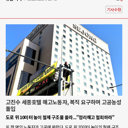
기사수정
고진수 세종호텔 해고노동자, 복직 요구하며 고공농성
돌입
도로 위 10미터 높이 철제 구조물 올라..."정리해고 철회하라"
또 한 명의 노동자가 고공에 올랐다. 도로 위 10미터 높이의 철제 구조