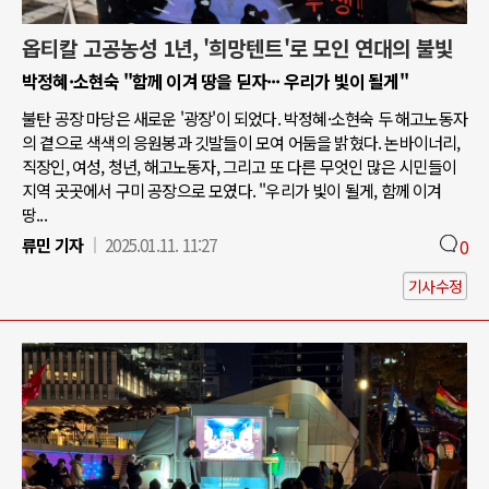
옵티칼 고공농성 1년, '희망텐트'로 모인 연대의 불빛
박정혜·소현숙 "함께 이겨 땅을 딛자··· 우리가 빛이 될게"
불탄 공장 마당은 새로운 '광장'이 되었다. 박정혜·소현숙 두 해고노동자
의 곁으로 색색의 응원봉과 깃발들이 모여 어둠을 밝혔다. 논바이너리,
직장인, 여성, 청년, 해고노동자, 그리고 또 다른 무엇인 많은 시민들이
지역 곳곳에서 구미 공장으로 모였다. "우리가 빛이 될게, 함께 이겨
땅...
류민 기자
2025.01.11. 11:27
0
기사수정