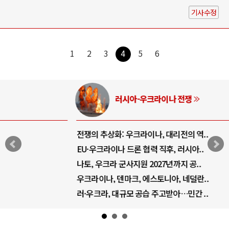
기사수정
1
2
3
4
5
6
러시아-우크라이나 전쟁
전쟁의 추상화: 우크라이나, 대리전의 역..
EU·우크라이나 드론 협력 직후, 러시아..
나토, 우크라 군사지원 2027년까지 공..
우크라이나, 덴마크, 에스토니아, 네덜란..
러·우크라, 대규모 공습 주고받아…민간 ..