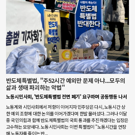
반도체특별법, "주52시간 예외만 문제 아냐...모두의
삶과 생태 파괴하는 악법"
노동시민사회, '반도체특별법 전면 폐기' 요구하며 공동행동 나서
노동계와 시민사회에서 저항이 이어지자 민주당은 다시, 노동시간 상
한 예외 조항에 대한 논의를 이어가겠다며 한발 물러섰다. 그러나 이달
중 국민의힘과 함께 반도체특별법의 국회 통과를 추진하겠다는 입장은
고수하는 모양새다. 노동시민사회는 이번 특별법이 "노동시간을 연장
해 노동자를 죽이는 반...