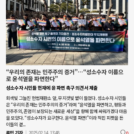
“우리의 존재는 민주주의 증거”…“성소수자 이름으
로 윤석열을 파면한다”
성소수자 시민들 헌재에 윤 파면 촉구 의견서 제출
회색빛 그늘진 헌법재판소 앞, 무지갯빛 볕이 들었다. 성소수자 시민들
은 “우리의 존재는 민주주의의 증거”라며 “윤석열을 파면하고, 평등과
민주주의, 존엄이 보장되는 새로운 세상“을 향해 함께 싸워가겠다 마음
을 모았다. “성소수자가 요구한다. 윤석열 파면!”이라 적힌 피켓을 든
이들의 곁...
류민 기자
2025.02.14. 13:48
0