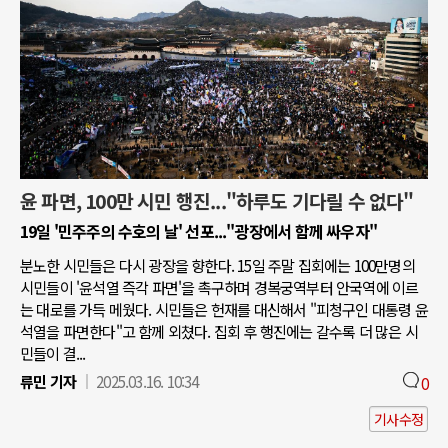
윤 파면, 100만 시민 행진..."하루도 기다릴 수 없다"
19일 '민주주의 수호의 날' 선포..."광장에서 함께 싸우자"
분노한 시민들은 다시 광장을 향한다. 15일 주말 집회에는 100만명의
시민들이 '윤석열 즉각 파면'을 촉구하며 경복궁역부터 안국역에 이르
는 대로를 가득 메웠다. 시민들은 헌재를 대신해서 "피청구인 대통령 윤
석열을 파면한다"고 함께 외쳤다. 집회 후 행진에는 갈수록 더 많은 시
민들이 결...
류민 기자
2025.03.16. 10:34
0
기사수정