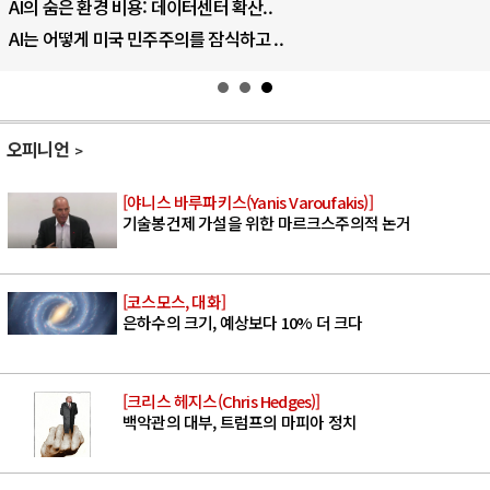
AI의 숨은 환경 비용: 데이터센터 확산..
AI는 어떻게 미국 민주주의를 잠식하고 ..
오피니언
[야니스 바루파키스(Yanis Varoufakis)]
기술봉건제 가설을 위한 마르크스주의적 논거
[코스모스, 대화]
은하수의 크기, 예상보다 10% 더 크다
[크리스 헤지스(Chris Hedges)]
백악관의 대부, 트럼프의 마피아 정치