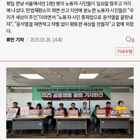
평일 한낮 서울에서만 10만 명의 노동자∙시민들이 일상을 멈추고 거리
에 나섰다. 헌법재판소의 파면 선고 지연에 분노한 노동자∙시민들은 "우
리가 세상의 주인"이라면서 "노동자∙시민 총파업으로 윤석열을 끝장내
자", "윤석열을 파면하고 차별 없이 평등한 세상을 만들자"고 함께 외쳤
다.
류민 기자
2025.03.28. 14:40
0
기사수정