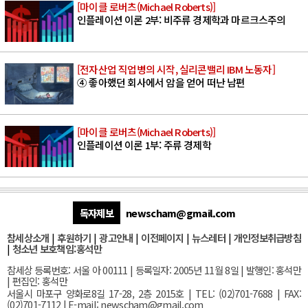
[마이클 로버츠(Michael Roberts)]
인플레이션 이론 2부: 비주류 경제학과 마르크스주의
[전자산업 직업병의 시작, 실리콘밸리 IBM 노동자]
④ 좋아했던 회사에서 암을 얻어 떠난 남편
[마이클 로버츠(Michael Roberts)]
인플레이션 이론 1부: 주류 경제학
독자제보
newscham@gmail.com
참세상소개
|
후원하기
|
광고안내
|
이전페이지
|
뉴스레터
|
개인정보취급방침
|
청소년 보호책임:홍석만
참세상 등록번호: 서울 아 00111 | 등록일자: 2005년 11월 8일 | 발행인: 홍석만
| 편집인: 홍석만
서울
시 마포구 양화로8길 17-28, 2층 2015호
| TEL: (02)701-7688 | FAX:
(02)701-7112 |
E-mail:
newscham@gmail.com