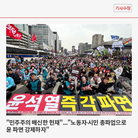
기사수정
"민주주의 배신한 헌재"..."노동자∙시민 총파업으로
윤 파면 강제하자"