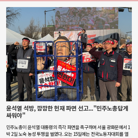
윤석열 석방, 깜깜한 헌재 파면 선고..."민주노총답게
싸워야"
민주노총이 윤석열 대통령의 즉각 파면을 촉구하며 서울 광화문에서 1
박 2일 노숙 농성 투쟁을 벌였다. 오는 15일에는 전국노동자대회를 열