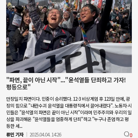
"파면, 끝이 아닌 시작"..."윤석열들 단죄하고 가자!
평등으로"
만장일치 파면이다. 민중이 승리했다. 12·3 비상계엄 후 123일 만에, 광
장의 힘으로 "내란수괴 윤석열을 대통령직에서 끌어내렸다". 노동자∙시
민들은 "윤석열의 파면은 끝이 아닌 시작"이라며 민주주의와 우리의 일
상을 파괴해온 "윤석열들을 엄중하게 단죄"하고 "누구나 존엄하고 평
등한 세...
류민 기자
2025.04.04. 14:26
0