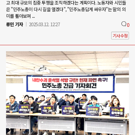
고 최대 규모의 집중 투쟁을 조직하겠다는 계획이다. 노동자와 시민들
은 "민주노총이 다시 길을 열겠다", "민주노총답게 싸우자"는 말의 의
미를 톺아보며 ...
류민 기자
2025.03.12. 12:27
0
기사수정