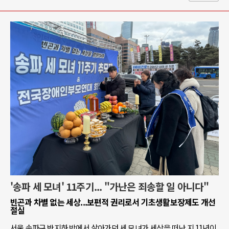
'송파 세 모녀' 11주기... "가난은 죄송할 일 아니다"
빈곤과 차별 없는 세상...보편적 권리로서 기초생활보장제도 개선
절실
서울 송파구 반지하 방에서 살아가던 세 모녀가 세상을 떠난 지 11년이