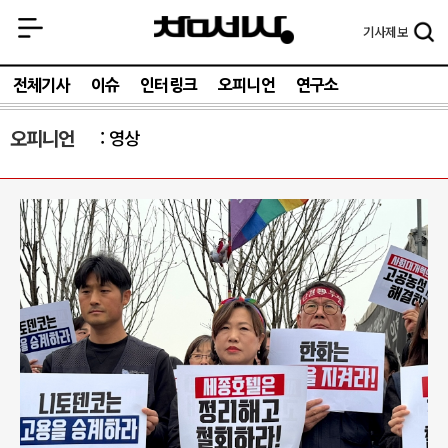
기사
제보
전체기사
이슈
인터링크
오피니언
연구소
오피니언
영상