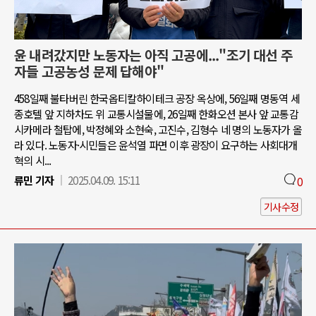
윤 내려갔지만 노동자는 아직 고공에..."조기 대선 주
자들 고공농성 문제 답해야"
458일째 불타버린 한국옵티칼하이테크 공장 옥상에, 56일째 명동역 세
종호텔 앞 지하차도 위 교통시설물에, 26일째 한화오션 본사 앞 교통감
시카메라 철탑에, 박정혜와 소현숙, 고진수, 김형수 네 명의 노동자가 올
라 있다. 노동자·시민들은 윤석열 파면 이후 광장이 요구하는 사회대개
혁의 시...
류민 기자
2025.04.09. 15:11
0
기사수정