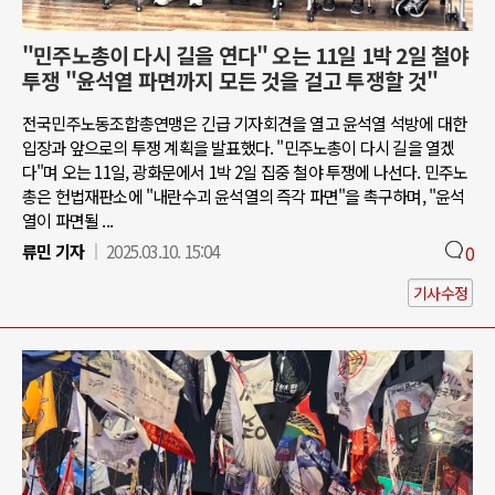
"민주노총이 다시 길을 연다" 오는 11일 1박 2일 철야
투쟁 "윤석열 파면까지 모든 것을 걸고 투쟁할 것"
전국민주노동조합총연맹은 긴급 기자회견을 열고 윤석열 석방에 대한
입장과 앞으로의 투쟁 계획을 발표했다. "민주노총이 다시 길을 열겠
다"며 오는 11일, 광화문에서 1박 2일 집중 철야 투쟁에 나선다. 민주노
총은 헌법재판소에 "내란수괴 윤석열의 즉각 파면"을 촉구하며, "윤석
열이 파면될 ...
류민 기자
2025.03.10. 15:04
0
기사수정