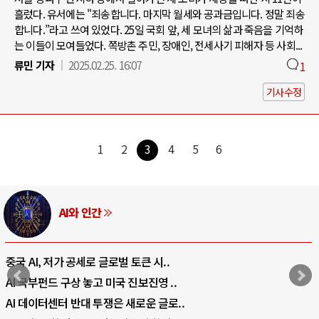
흘렀다. 유서에는 "죄송합니다. 마지막 월세와 공과금입니다. 정말 죄송
합니다.”라고 쓰여 있었다. 25일 국회 앞, 세 모녀의 삶과 죽음을 기억하
는 이들이 모여들었다. 쪽방촌 주민, 장애인, 전세사기 피해자 등 사회...
류민 기자
2025.02.25. 16:07
1
기사수정
1
2
3
4
5
6
AI와 인간
중국 AI, 저가 공세로 글로벌 토큰 시..
AI 국부펀드 구상 놓고 미국 진보진영 ..
AI 데이터센터 반대 투쟁은 새로운 글로..