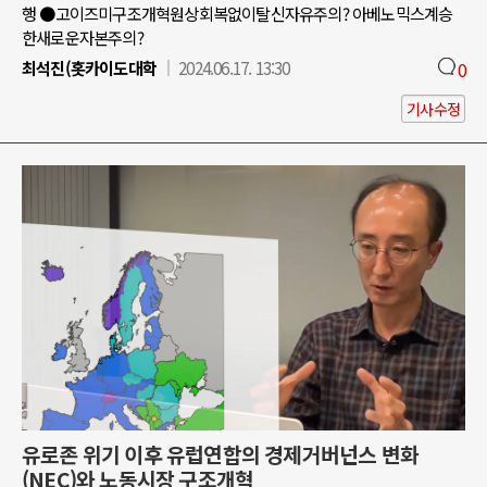
행 ●고이즈미구조개혁원상회복없이탈신자유주의? 아베노믹스계승
한새로운자본주의?
최석진(홋카이도대학
2024.06.17. 13:30
0
기사수정
유로존 위기 이후 유럽연합의 경제거버넌스 변화
(NEC)와 노동시장 구조개혁