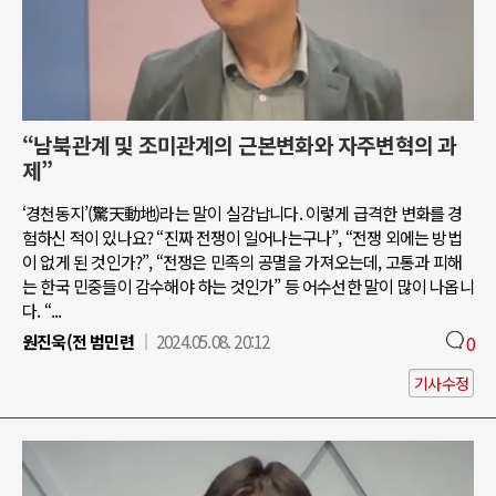
“남북관계 및 조미관계의 근본변화와 자주변혁의 과
제”
‘경천동지’(驚天動地)라는 말이 실감납니다. 이렇게 급격한 변화를 경
험하신 적이 있나요? “진짜 전쟁이 일어나는구나”, “전쟁 외에는 방법
이 없게 된 것인가?”, “전쟁은 민족의 공멸을 가져오는데, 고통과 피해
는 한국 민중들이 감수해야 하는 것인가” 등 어수선한 말이 많이 나옵니
다. “...
원진욱(전 범민련
2024.05.08. 20:12
0
기사수정