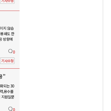
기사수정
보이지 않습
·봉쇄도 한
대응 방향에
0
기사수정
용”
화되는 30
력,용수를
혜 지원일뿐
0