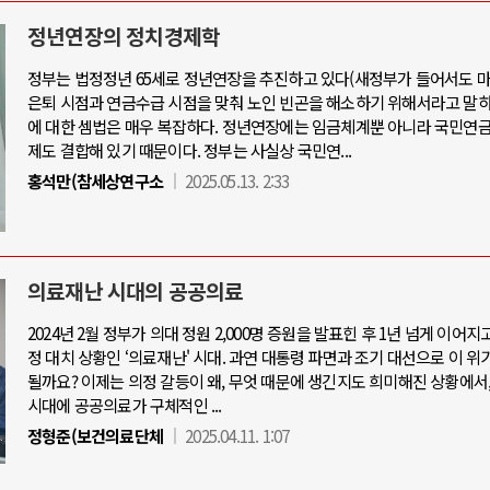
정년연장의 정치경제학
정부는 법정정년 65세로 정년연장을 추진하고 있다(새정부가 들어서도 마
아-우크라이나 전쟁
중동 위기
은퇴 시점과 연금수급 시점을 맞춰 노인 빈곤을 해소하기 위해서라고 말하
에 대한 셈법은 매우 복잡하다. 정년연장에는 임금체계뿐 아니라 국민연금
제도 결합해 있기 때문이다. 정부는 사실상 국민연...
우크라이나, 대리전의 역..
호르무즈 갈등 격화, 트럼프 정치·경제 
홍석만(참세상연구소
2025.05.13. 2:33
드론 협력 직후, 러시아..
호르무즈 해협 통행료를 철회한 트
지원 2027년까지 공..
이란, 호르무즈 해협 봉쇄 선택한 배
크, 에스토니아, 네덜란..
트럼프, 이란 압박수단 한계 직면
의료재난 시대의 공공의료
모 공습 주고받아…민간 ..
하마스, 가자 통치권 이양으로 휴전 의
2024년 2월 정부가 의대 정원 2,000명 증원을 발표힌 후 1년 넘게 이어지
정 대치 상황인 ‘의료재난' 시대. 과연 대통령 파면과 조기 대선으로 이 위
될까요? 이제는 의정 갈등이 왜, 무엇 때문에 생긴지도 희미해진 상황에서
시대에 공공의료가 구체적인 ...
정형준(보건의료단체
2025.04.11. 1:07