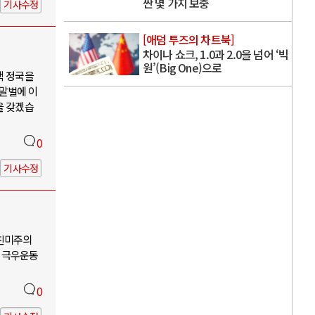
싼 몇 가지 보충
기사수정
[애덤 투즈의 차트북]
차이나 쇼크, 1.0과 2.0을 넘어 ‘빅
원’(Big One)으로
핵 정국을
 말벌에 이
을 갖겠습
0
기사수정
-친미주의
 극우운동
0