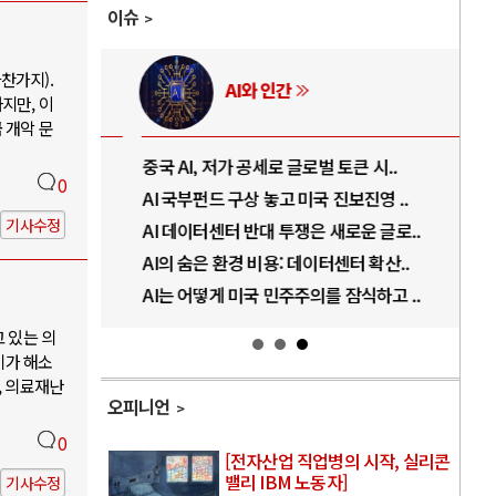
이슈
찬가지).
AI와 인간
지만, 이
 개악 문
..
중국 AI, 저가 공세로 글로벌 토큰 시..
전쟁
0
럼프
AI 국부펀드 구상 놓고 미국 진보진영 ..
EU
기사수정
경
AI 데이터센터 반대 투쟁은 새로운 글로..
나토
AI의 숨은 환경 비용: 데이터센터 확산..
우크
지..
AI는 어떻게 미국 민주주의를 잠식하고 ..
러·
고 있는 의
기가 해소
, 의료재난
오피니언
0
[전자산업 직업병의 시작, 실리콘
밸리 IBM 노동자]
기사수정