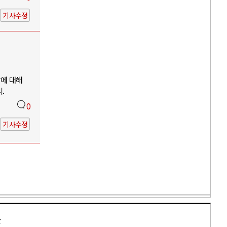
기사수정
망에 대해
.
0
기사수정
만