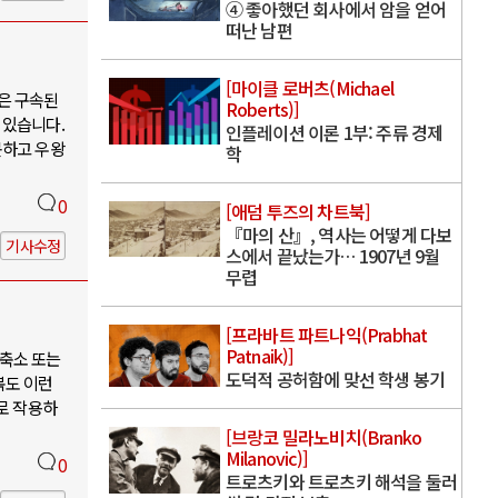
④ 좋아했던 회사에서 암을 얻어
떠난 남편
[마이클 로버츠(Michael
은 구속된
Roberts)]
 있습니다.
인플레이션 이론 1부: 주류 경제
못하고 우왕
학
0
[애덤 투즈의 차트북]
『마의 산』, 역사는 어떻게 다보
기사수정
스에서 끝났는가… 1907년 9월
무렵
[프라바트 파트나익(Prabhat
Patnaik)]
축소 또는
도덕적 공허함에 맞선 학생 봉기
북도 이런
로 작용하
[브랑코 밀라노비치(Branko
Milanovic)]
0
트로츠키와 트로츠키 해석을 둘러