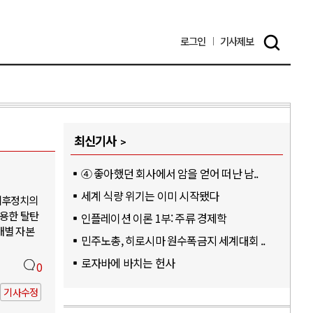
로그인
기사
제보
최신기사
④ 좋아했던 회사에서 암을 얻어 떠난 남..
세계 식량 위기는 이미 시작됐다
기후정치의
활용한 탈탄
인플레이션 이론 1부: 주류 경제학
개별 자본
민주노총, 히로시마 원수폭금지 세계대회 ..
로자바에 바치는 헌사
0
기사수정